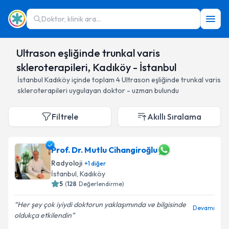
Doktor, klinik ara...
Ultrason eşliğinde trunkal varis
skleroterapileri, Kadıköy - İstanbul
İstanbul
Kadıköy
içinde toplam
4
Ultrason eşliğinde trunkal varis
skleroterapileri
uygulayan doktor - uzman bulundu
Filtrele
Akıllı Sıralama
Prof. Dr. Mutlu Cihangiroğlu
Radyoloji
+
1
diğer
İstanbul
, Kadıköy
5
(
128
Değerlendirme)
Her şey çok iyiydi doktorun yaklaşımında ve bilgisinde
Devamı
oldukça etkilendin