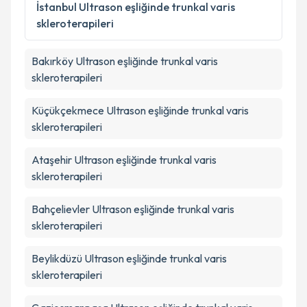
Metni
'ni okudum ve kişisel verilerimin belirtilen
İstanbul
Ultrason eşliğinde trunkal varis
kapsamda işlenmesini kabul ediyorum.
skleroterapileri
Takvim Talebini Gönder
Bakırköy
Ultrason eşliğinde trunkal varis
skleroterapileri
Küçükçekmece
Ultrason eşliğinde trunkal varis
skleroterapileri
Ataşehir
Ultrason eşliğinde trunkal varis
skleroterapileri
Bahçelievler
Ultrason eşliğinde trunkal varis
skleroterapileri
Beylikdüzü
Ultrason eşliğinde trunkal varis
skleroterapileri