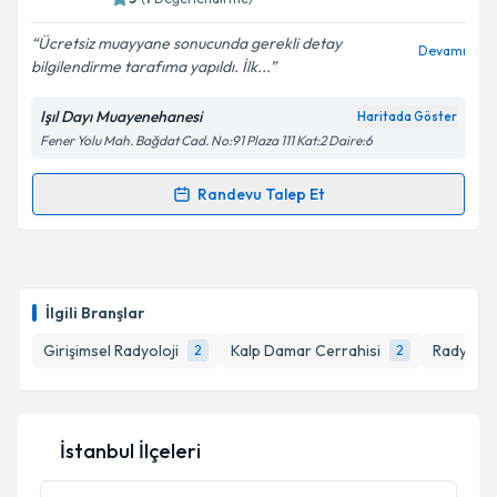
E-posta Adresiniz
Ücretsiz muayyane sonucunda gerekli detay
Devamı
bilgilendirme tarafıma yapıldı. İlk...
Işıl Dayı Muayenehanesi
Haritada Göster
Kişisel verilerimin işlenmesine ilişkin
Aydınlatma
Fener Yolu Mah. Bağdat Cad. No:91 Plaza 111 Kat:2 Daire:6
Metni
'ni okudum ve kişisel verilerimin belirtilen
kapsamda işlenmesini kabul ediyorum.
Randevu Talep Et
Randevu Takvimi Talebi
Takvim Talebini Gönder
Op. Dr. Işıl Dayı
için randevu takvimi talebi oluşturun.
Size bu uzmandan randevu almanız için bir takvim
İlgili Branşlar
hazırlandığında e-posta ile bilgilendireceğiz.
Girişimsel Radyoloji
Kalp Damar Cerrahisi
Radyoloji
2
2
E-posta Adresiniz
İstanbul İlçeleri
Kişisel verilerimin işlenmesine ilişkin
Aydınlatma