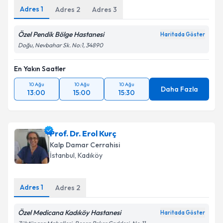
Adres
1
Adres
2
Adres
3
Özel Pendik Bölge Hastanesi
Haritada Göster
Doğu, Nevbahar Sk. No:1, 34890
En Yakın Saatler
10 Ağu
10 Ağu
10 Ağu
Daha Fazla
13:00
15:00
15:30
Prof. Dr. Erol Kurç
Kalp Damar Cerrahisi
İstanbul
, Kadıköy
Adres
1
Adres
2
Özel Medicana Kadıköy Hastanesi
Haritada Göster