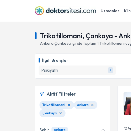
Uzmanlar
Klin
Trikotillomani, Çankaya - An
Ankara
Çankaya
içinde toplam
1
Trikotillomani
uyg
İlgili Branşlar
Psikiyatri
1
Aktif Filtreler
Trikotillomani
Ankara
Çankaya
Ala
Şehir
Ankara