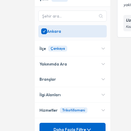
yakl
Uz
Kaz
Ankara
İlçe
Çankaya
Yakınımda Ara
Branşlar
Konumuma yakın uzmanları
Çankaya
göster
İlgi Alanları
Hizmetler
Trikotillomani
Psikiyatri
Mezuniyet
Affektif Bozukluklar
Daha Fazla Filtre