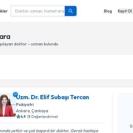
ikler
Blog
Kayıt Ol
kara
ulayan doktor - uzman bulundu
Randevu T
Uzm. Dr. E
Uzm. Dr. Elif Subaşı Tercan
oluşturun. 
Psikiyatri
hazırlandığ
Ankara
, Çankaya
4.9
(
5
Değerlendirme)
E-posta Ad
B
nında yetkin ve çok başarılı bir doktor. Gerek hastaya