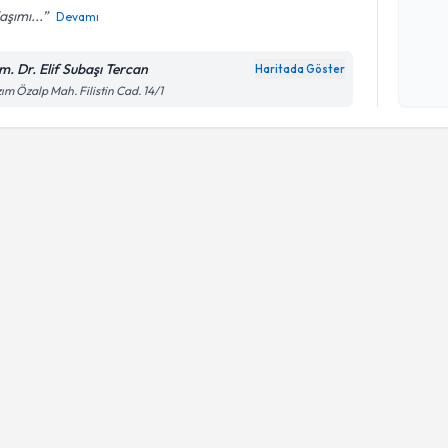
aşımı...
Devamı
Kişisel
okudum
m. Dr. Elif Subaşı Tercan
Haritada Göster
işlenm
ım Özalp Mah. Filistin Cad. 14/1