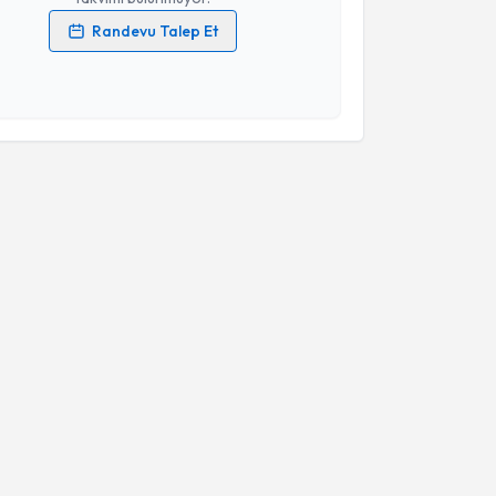
Randevu Talep Et
 verilerimin işlenmesine ilişkin
Aydınlatma Metni
'ni
 ve kişisel verilerimin belirtilen kapsamda
esini kabul ediyorum.
Takvim Talebini Gönder