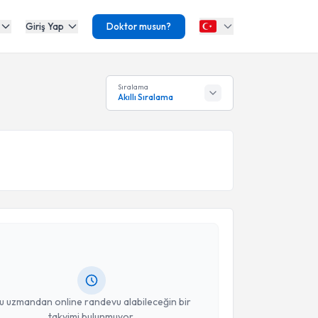
Giriş Yap
Doktor musun?
Sıralama
Akıllı Sıralama
akvimi Talebi
lif Subaşı Tercan
için randevu takvimi talebi
Size bu uzmandan randevu almanız için bir takvim
ında e-posta ile bilgilendireceğiz.
resiniz
u uzmandan online randevu alabileceğin bir
takvimi bulunmuyor.