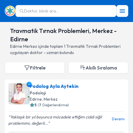
Doktor, klinik ara...
Travmatik Tırnak Problemleri, Merkez -
Edirne
Edirne
Merkez
içinde toplam
1
Travmatik Tırnak Problemleri
uygulayan doktor - uzman bulundu
Filtrele
Akıllı Sıralama
Podolog Ayla Aytekin
Podoloji
Edirne
, Merkez
5
(
7
Değerlendirme)
Yaklaşık bir yıl boyunca mücadele ettiğim ciddi siğil
Devamı
problemimi, değerli...