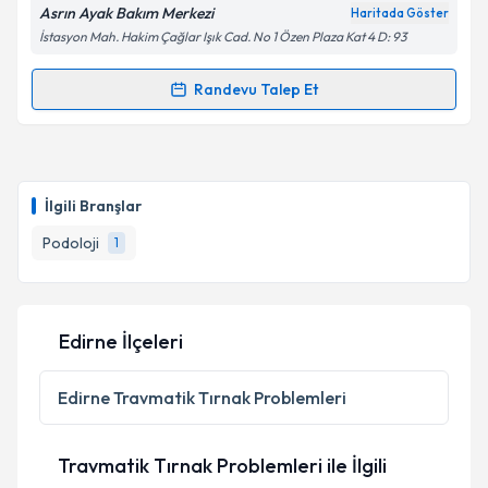
Asrın Ayak Bakım Merkezi
Haritada Göster
İstasyon Mah. Hakim Çağlar Işık Cad. No 1 Özen Plaza Kat 4 D: 93
Randevu Talep Et
Randevu Takvimi Talebi
Podolog Ayla Aytekin
için randevu takvimi talebi
oluşturun. Size bu uzmandan randevu almanız için bir
İlgili Branşlar
takvim hazırlandığında e-posta ile bilgilendireceğiz.
Podoloji
1
E-posta Adresiniz
Edirne İlçeleri
Kişisel verilerimin işlenmesine ilişkin
Aydınlatma
Metni
'ni okudum ve kişisel verilerimin belirtilen
Edirne
Travmatik Tırnak Problemleri
kapsamda işlenmesini kabul ediyorum.
Travmatik Tırnak Problemleri ile İlgili
Takvim Talebini Gönder