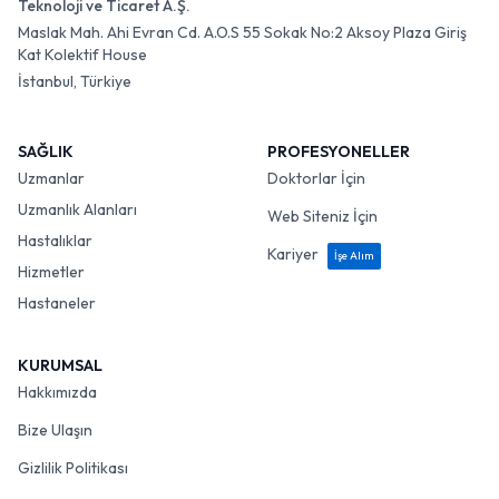
Teknoloji ve Ticaret A.Ş.
Maslak Mah. Ahi Evran Cd. A.O.S 55 Sokak No:2 Aksoy Plaza Giriş
Kat Kolektif House
İstanbul, Türkiye
SAĞLIK
PROFESYONELLER
Uzmanlar
Doktorlar İçin
Uzmanlık Alanları
Web Siteniz İçin
Hastalıklar
Kariyer
İşe Alım
Hizmetler
Hastaneler
KURUMSAL
Hakkımızda
Bize Ulaşın
Gizlilik Politikası