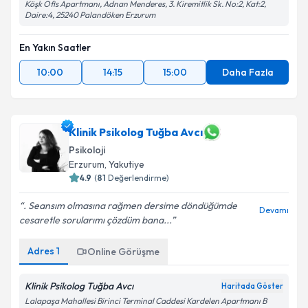
Köşk Ofis Apartmanı, Adnan Menderes, 3. Kiremitlik Sk. No:2, Kat:2,
Daire:4, 25240 Palandöken Erzurum
En Yakın Saatler
10:00
14:15
15:00
Daha Fazla
Klinik Psikolog Tuğba Avcı
Psikoloji
Erzurum
, Yakutiye
4.9
(
81
Değerlendirme)
. Seansım olmasına rağmen dersime döndüğümde
Devamı
cesaretle sorularımı çözdüm bana...
Adres
1
Online Görüşme
Klinik Psikolog Tuğba Avcı
Haritada Göster
Lalapaşa Mahallesi Birinci Terminal Caddesi Kardelen Apartmanı B