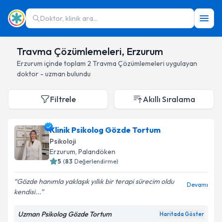
Doktor, klinik ara...
Travma Çözümlemeleri, Erzurum
Erzurum
içinde toplam
2
Travma Çözümlemeleri
uygulayan
doktor - uzman bulundu
Filtrele
Akıllı Sıralama
Klinik Psikolog Gözde Tortum
Psikoloji
Erzurum
, Palandöken
5
(
83
Değerlendirme)
Gözde hanımla yaklaşık yıllık bir terapi sürecim oldu
Devamı
kendisi...
Uzman Psikolog Gözde Tortum
Haritada Göster