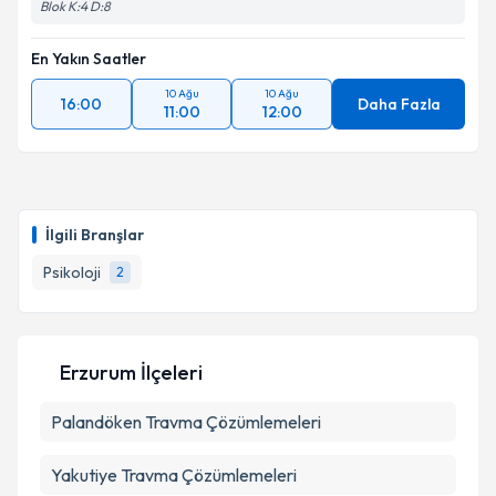
Blok K:4 D:8
En Yakın Saatler
10 Ağu
10 Ağu
16:00
Daha Fazla
11:00
12:00
İlgili Branşlar
Psikoloji
2
Erzurum İlçeleri
Palandöken
Travma Çözümlemeleri
Yakutiye
Travma Çözümlemeleri