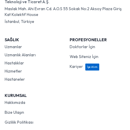
Teknoloji ve Ticaret A.Ş.
Maslak Mah. Ahi Evran Cd. A.O.S 55 Sokak No:2 Aksoy Plaza Giriş
Kat Kolektif House
İstanbul, Türkiye
SAĞLIK
PROFESYONELLER
Uzmanlar
Doktorlar İçin
Uzmanlık Alanları
Web Siteniz İçin
Hastalıklar
Kariyer
İşe Alım
Hizmetler
Hastaneler
KURUMSAL
Hakkımızda
Bize Ulaşın
Gizlilik Politikası