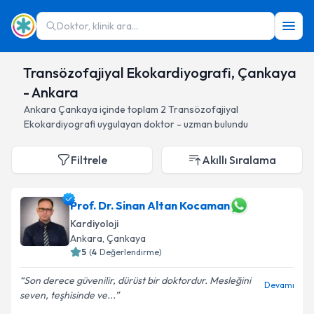
Doktor, klinik ara...
Transözofajiyal Ekokardiyografi, Çankaya
- Ankara
Ankara
Çankaya
içinde toplam
2
Transözofajiyal
Ekokardiyografi
uygulayan doktor - uzman bulundu
Filtrele
Akıllı Sıralama
Prof. Dr. Sinan Altan Kocaman
Kardiyoloji
Ankara
, Çankaya
5
(
4
Değerlendirme)
Son derece güvenilir, dürüst bir doktordur. Mesleğini
Devamı
seven, teşhisinde ve...