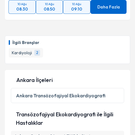
10 Ağu
10 Ağu
10 Ağu
Daha Fazla
08:30
08:50
09:10
İlgili Branşlar
Kardiyoloji
2
Ankara İlçeleri
Ankara
Transözofajiyal Ekokardiyografi
Transözofajiyal Ekokardiyografi ile İlgili
Hastalıklar