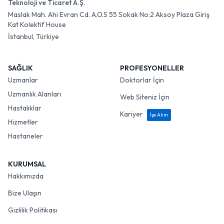
Teknoloji ve Ticaret A.Ş.
Maslak Mah. Ahi Evran Cd. A.O.S 55 Sokak No:2 Aksoy Plaza Giriş
Kat Kolektif House
İstanbul, Türkiye
SAĞLIK
PROFESYONELLER
Uzmanlar
Doktorlar İçin
Uzmanlık Alanları
Web Siteniz İçin
Hastalıklar
Kariyer
İşe Alım
Hizmetler
Hastaneler
KURUMSAL
Hakkımızda
Bize Ulaşın
Gizlilik Politikası