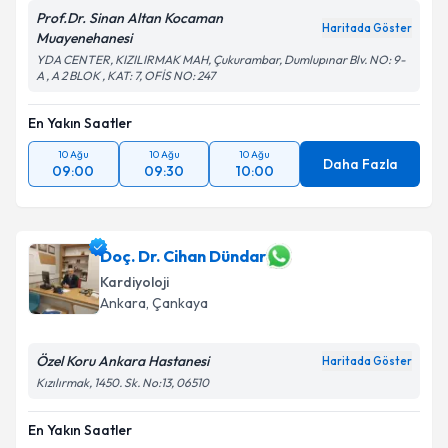
Prof.Dr. Sinan Altan Kocaman
Haritada Göster
Muayenehanesi
YDA CENTER, KIZILIRMAK MAH, Çukurambar, Dumlupınar Blv. NO: 9-
A , A 2 BLOK , KAT: 7, OFİS NO: 247
En Yakın Saatler
10 Ağu
10 Ağu
10 Ağu
Daha Fazla
09:00
09:30
10:00
Doç. Dr. Cihan Dündar
Kardiyoloji
Ankara
, Çankaya
Özel Koru Ankara Hastanesi
Haritada Göster
Kızılırmak, 1450. Sk. No:13, 06510
En Yakın Saatler