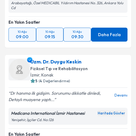
Arabayatağı, Özel MEDICABIL Yıldırım Hastanesi No. 326, Ankara Yolu
Cd
En Yakın Saatler
10 Ağu
10 Ağu
10 Ağu
Daha Fazla
09:00
09:15
09:30
Uzm. Dr. Duygu Keskin
Fiziksel Tıp ve Rehabilitasyon
İzmir
, Konak
5
(
4
Değerlendirme)
Dr hanıma ilk gidişim. Sorunumu dikkatle dinledi,
Devamı
Detaylı muayene yaptı...
Medicana International İzmir Hastanesi
Haritada Göster
Yenişehir, İşçiler Cd. No:126
En Yakın Saatler