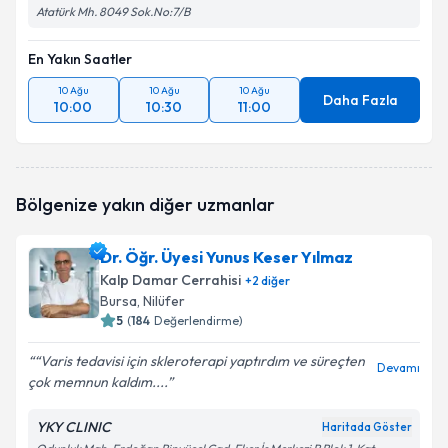
Atatürk Mh. 8049 Sok.No:7/B
En Yakın Saatler
10 Ağu
10 Ağu
10 Ağu
Daha Fazla
10:00
10:30
11:00
Bölgenize yakın diğer uzmanlar
Dr. Öğr. Üyesi Yunus Keser Yılmaz
Kalp Damar Cerrahisi
+
2
diğer
Bursa
, Nilüfer
5
(
184
Değerlendirme)
“Varis tedavisi için skleroterapi yaptırdım ve süreçten
Devamı
çok memnun kaldım....
YKY CLINIC
Haritada Göster