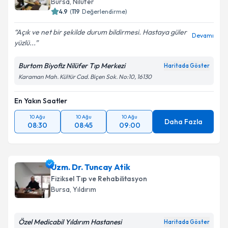
Bursa
, Nilüfer
4.9
(
119
Değerlendirme)
Açık ve net bir şekilde durum bildirmesi. Hastaya güler
Devamı
yüzlü...
Burtom Biyofiz Nilüfer Tıp Merkezi
Haritada Göster
Karaman Mah. Kültür Cad. Biçen Sok. No:10, 16130
En Yakın Saatler
10 Ağu
10 Ağu
10 Ağu
Daha Fazla
08:30
08:45
09:00
Uzm. Dr. Tuncay Atik
Fiziksel Tıp ve Rehabilitasyon
Bursa
, Yıldırım
Özel Medicabil Yıldırım Hastanesi
Haritada Göster