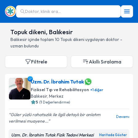
Doktor, klinik ara...
Topuk dikeni, Balıkesir
Balıkesir
içinde toplam
10
Topuk dikeni
uygulayan doktor -
uzman bulundu
Filtrele
Akıllı Sıralama
Uzm. Dr. İbrahim Tutak
Fiziksel Tıp ve Rehabilitasyon
+
1
diğer
Balıkesir
, Merkez
5
(
1
Değerlendirme)
Güler yüzlü rahatsızlık ile ilgili detaylı bir anlatım
Devamı
verilmesi muayene...
Uzm. Dr. İbrahim Tutak Fizik Tedavi Merkezi
Haritada Göster