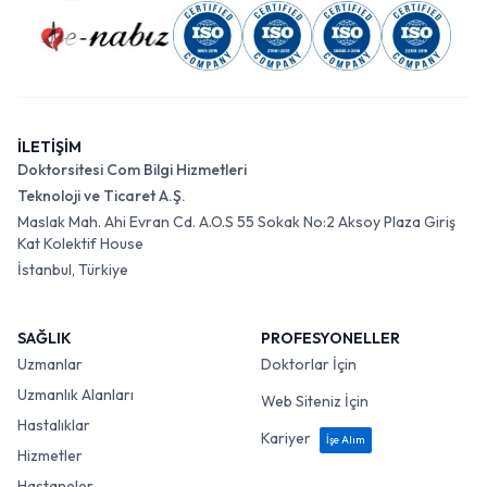
İLETİŞİM
Doktorsitesi Com Bilgi Hizmetleri
Teknoloji ve Ticaret A.Ş.
Maslak Mah. Ahi Evran Cd. A.O.S 55 Sokak No:2 Aksoy Plaza Giriş
Kat Kolektif House
İstanbul, Türkiye
SAĞLIK
PROFESYONELLER
Uzmanlar
Doktorlar İçin
Uzmanlık Alanları
Web Siteniz İçin
Hastalıklar
Kariyer
İşe Alım
Hizmetler
Hastaneler