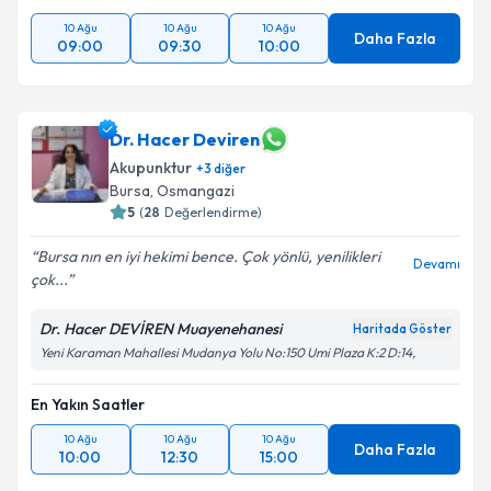
10 Ağu
10 Ağu
10 Ağu
Daha Fazla
09:00
09:30
10:00
Dr. Hacer Deviren
Akupunktur
+
3
diğer
Bursa
, Osmangazi
5
(
28
Değerlendirme)
Bursa nın en iyi hekimi bence. Çok yönlü, yenilikleri
Devamı
çok...
Dr. Hacer DEVİREN Muayenehanesi
Haritada Göster
Yeni Karaman Mahallesi Mudanya Yolu No:150 Umi Plaza K:2 D:14,
En Yakın Saatler
10 Ağu
10 Ağu
10 Ağu
Daha Fazla
10:00
12:30
15:00