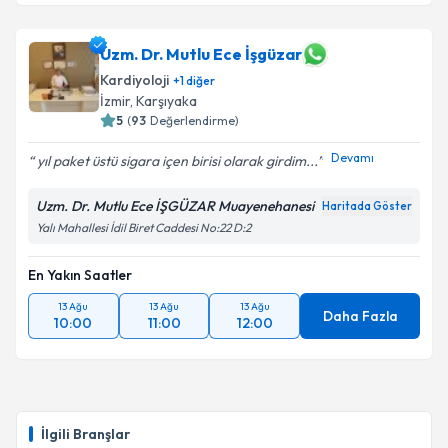
Uzm. Dr. Mutlu Ece İşgüzar
Kardiyoloji
+
1
diğer
İzmir
, Karşıyaka
5
(
93
Değerlendirme)
Devamı
yıl paket üstü sigara içen birisi olarak girdim...
Uzm. Dr. Mutlu Ece İŞGÜZAR Muayenehanesi
Haritada Göster
Yalı Mahallesi İdil Biret Caddesi No:22 D:2
En Yakın Saatler
13 Ağu
13 Ağu
13 Ağu
Daha Fazla
10:00
11:00
12:00
İlgili Branşlar