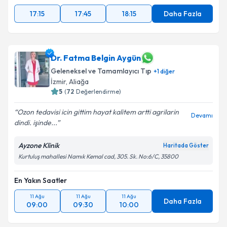
17:15
17:45
18:15
Daha Fazla
Dr. Fatma Belgin Aygün
Geleneksel ve Tamamlayıcı Tıp
+
1
diğer
İzmir
, Aliağa
5
(
72
Değerlendirme)
Ozon tedavisi icin gittim hayat kalitem artti agrilarin
Devamı
dindi. işinde...
Ayzone Klinik
Haritada Göster
Kurtuluş mahallesi Namık Kemal cad, 305. Sk. No:6/C, 35800
En Yakın Saatler
11 Ağu
11 Ağu
11 Ağu
Daha Fazla
09:00
09:30
10:00