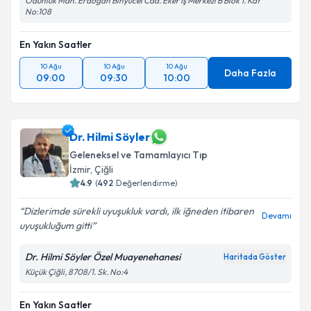
Odunluk Mah. Erdoğan Binyücel Cad. Eker İş Merkezi B Blok 1. Kat
No:108
En Yakın Saatler
10 Ağu
10 Ağu
10 Ağu
Daha Fazla
09:00
09:30
10:00
Dr. Hilmi Söyler
Geleneksel ve Tamamlayıcı Tıp
İzmir
, Çiğli
4.9
(
492
Değerlendirme)
Dizlerimde sürekli uyuşukluk vardı, ilk iğneden itibaren
Devamı
uyuşukluğum gitti
Dr. Hilmi Söyler Özel Muayenehanesi
Haritada Göster
Küçük Çiğli, 8708/1. Sk. No:4
En Yakın Saatler