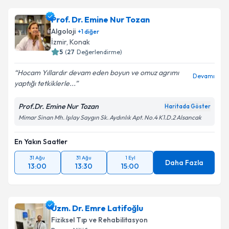
Prof. Dr. Emine Nur Tozan
Algoloji
+
1
diğer
İzmir
, Konak
5
(
27
Değerlendirme)
Hocam Yıllardır devam eden boyun ve omuz agrımı
Devamı
yaptığı tetkiklerle...
Prof.Dr. Emine Nur Tozan
Haritada Göster
Mimar Sinan Mh. Işılay Saygın Sk. Aydınlık Apt. No.4 K1.D.2 Alsancak
En Yakın Saatler
31 Ağu
31 Ağu
1 Eyl
Daha Fazla
13:00
13:30
15:00
Uzm. Dr. Emre Latifoğlu
Fiziksel Tıp ve Rehabilitasyon