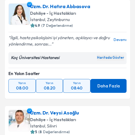
Uzm. Dr. Hatıra Abbasova
Dahiliye - İç Hastalıkları
İstanbul
, Zeytinburnu
4.9
(
7
Değerlendirme)
İlgili, hasta psikolojisini iyi yöneten, açıklayıcı ve doğru
Devamı
yönlendirme, sonrası...
Koç Üniversitesi Hastanesi
Haritada Göster
En Yakın Saatler
Yarın
Yarın
Yarın
Daha Fazla
08:00
08:20
08:40
Uzm. Dr. Veysi Asoğlu
Dahiliye - İç Hastalıkları
İstanbul
, Silivri
5
(
8
Değerlendirme)