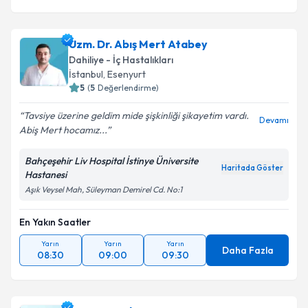
Uzm. Dr. Abış Mert Atabey
Dahiliye - İç Hastalıkları
İstanbul
, Esenyurt
5
(
5
Değerlendirme)
Tavsiye üzerine geldim mide şişkinliği şikayetim vardı.
Devamı
Abiş Mert hocamız...
Bahçeşehir Liv Hospital İstinye Üniversite
Haritada Göster
Hastanesi
Aşık Veysel Mah, Süleyman Demirel Cd. No:1
En Yakın Saatler
Yarın
Yarın
Yarın
Daha Fazla
08:30
09:00
09:30