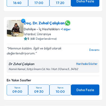
Daha Fazla
16:40
17:00
17:20
Doç. Dr. Zuhal Çalışkan
Dahiliye - İç Hastalıkları
+
1
diğer
İstanbul
, Ümraniye
5
(
68
Değerlendirme)
Memnun kaldım. İlgili ve bilgili olarak
Devamı
değerlendiriyorum.
Dr Zuhal Çalışkan
Haritada Göster
Namık Kemal, Sütçü İmam Cd. No: 1 Kat: 3 Daire:5 , 34762
En Yakın Saatler
Yarın
Yarın
Yarın
Daha Fazla
09:00
09:30
10:00