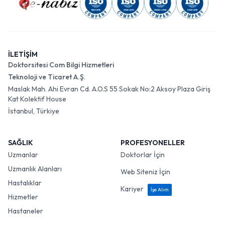
İLETİŞİM
Doktorsitesi Com Bilgi Hizmetleri
Teknoloji ve Ticaret A.Ş.
Maslak Mah. Ahi Evran Cd. A.O.S 55 Sokak No:2 Aksoy Plaza Giriş
Kat Kolektif House
İstanbul, Türkiye
SAĞLIK
PROFESYONELLER
Uzmanlar
Doktorlar İçin
Uzmanlık Alanları
Web Siteniz İçin
Hastalıklar
Kariyer
İşe Alım
Hizmetler
Hastaneler