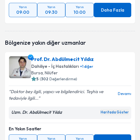
Yarın
Yarın
Yarın
Daha Fazla
09:00
09:30
10:00
Bölgenize yakın diğer uzmanlar
Prof. Dr. Abdülmecit Yıldız
Dahiliye - İç Hastalıkları
+
1
diğer
Bursa
, Nilüfer
5
(
302
Değerlendirme)
Doktor bey ilgili, yapıcı ve bilgilendirici. Teşhis ve
Devamı
tedaviyle ilgili...
Uzm. Dr. Abdülmecit Yıldız
Haritada Göster
En Yakın Saatler
Yarın
Yarın
Yarın