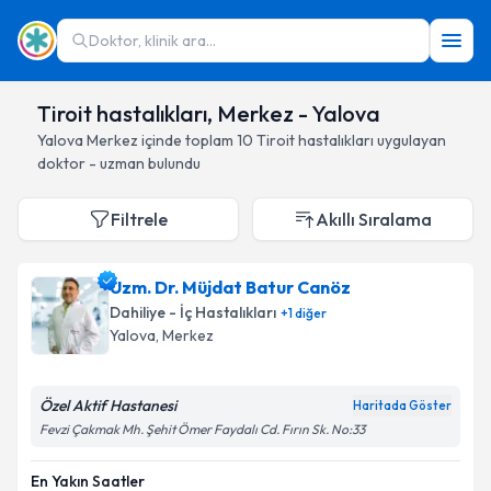
Doktor, klinik ara...
Tiroit hastalıkları, Merkez - Yalova
Yalova
Merkez
içinde toplam
10
Tiroit hastalıkları
uygulayan
doktor - uzman bulundu
Filtrele
Akıllı Sıralama
Uzm. Dr. Müjdat Batur Canöz
Dahiliye - İç Hastalıkları
+
1
diğer
Yalova
, Merkez
Özel Aktif Hastanesi
Haritada Göster
Fevzi Çakmak Mh. Şehit Ömer Faydalı Cd. Fırın Sk. No:33
En Yakın Saatler