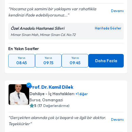
Hocamız çok samimi bir yaklaşımı var rahatlıkla
Devamı
kendinizi ifade edebiliyorsunuz...
Özel Anadolu Hastanesi Silivri
Haritada Göster
Mimar Sinan Mah, Mimar Sinan Cd. No:72
En Yakın Saatler
Yarın
Yarın
Yarın
Daha Fazla
08:45
09:15
09:45
Prof. Dr. Kamil Dilek
Dahiliye - İç Hastalıkları
+
1
diğer
Bursa
, Osmangazi
5
(
17
Değerlendirme)
Gerçekten alanında çok iyi başarılı ve ilgili bir doktor.
Devamı
Teşekkürler