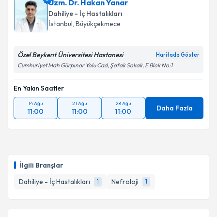
Uzm. Dr. Hakan Yanar
Dahiliye - İç Hastalıkları
İstanbul
, Büyükçekmece
Özel Beykent Üniversitesi Hastanesi
Haritada Göster
Cumhuriyet Mah Gürpınar Yolu Cad, Şafak Sokak, E Blok No:1
En Yakın Saatler
14 Ağu
21 Ağu
28 Ağu
Daha Fazla
11:00
11:00
11:00
İlgili Branşlar
Dahiliye - İç Hastalıkları
Nefroloji
1
1