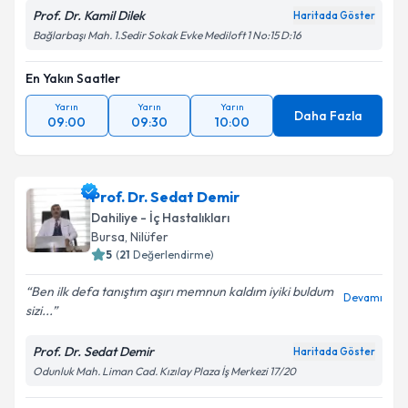
Prof. Dr. Kamil Dilek
Haritada Göster
Bağlarbaşı Mah. 1.Sedir Sokak Evke Mediloft 1 No:15 D:16
En Yakın Saatler
Yarın
Yarın
Yarın
Daha Fazla
09:00
09:30
10:00
Prof. Dr. Sedat Demir
Dahiliye - İç Hastalıkları
Bursa
, Nilüfer
5
(
21
Değerlendirme)
Ben ilk defa tanıştım aşırı memnun kaldım iyiki buldum
Devamı
sizi...
Prof. Dr. Sedat Demir
Haritada Göster
Odunluk Mah. Liman Cad. Kızılay Plaza İş Merkezi 17/20