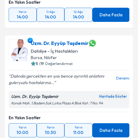
En Yakın Saatler
Yarın
11 Ağu
12 Ağu
Daha Fazla
14:00
14:00
14:00
Uzm. Dr. Eyyüp Taşdemir
Dahiliye - İç Hastalıkları
Bursa
, Nilüfer
5
(
19
Değerlendirme)
Dalında gercekten en ıyısı bence ayrıntılı anlatımı
Devamı
guleryuzlu hastalarına...
Uzm. Dr. Eyyüp Taşdemir
Haritada Göster
Konak Mah. 1.Badem Sok Lotus Plaza A Blok Kat : 7 No: 94
En Yakın Saatler
Yarın
Yarın
Yarın
Daha Fazla
10:00
10:30
11:00