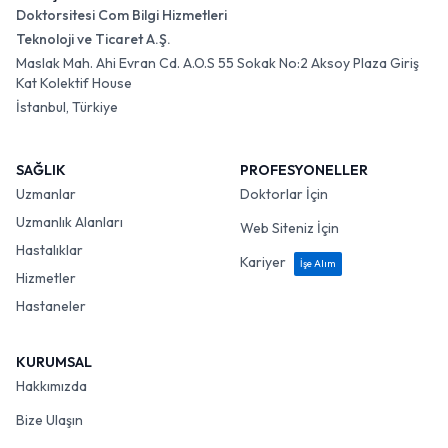
Doktorsitesi Com Bilgi Hizmetleri
Teknoloji ve Ticaret A.Ş.
Maslak Mah. Ahi Evran Cd. A.O.S 55 Sokak No:2 Aksoy Plaza Giriş
Kat Kolektif House
İstanbul, Türkiye
SAĞLIK
PROFESYONELLER
Uzmanlar
Doktorlar İçin
Uzmanlık Alanları
Web Siteniz İçin
Hastalıklar
Kariyer
İşe Alım
Hizmetler
Hastaneler
KURUMSAL
Hakkımızda
Bize Ulaşın