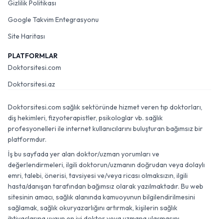
Gizlilik Politikası
Google Takvim Entegrasyonu
Site Haritası
PLATFORMLAR
Doktorsitesi.com
Doktorsitesi.az
Doktorsitesi.com sağlık sektöründe hizmet veren tıp doktorları,
diş hekimleri, fizyoterapistler, psikologlar vb. sağlık
profesyonelleri ile internet kullanıcılarını buluşturan bağımsız bir
platformdur.
İş bu sayfada yer alan doktor/uzman yorumları ve
değerlendirmeleri, ilgili doktorun/uzmanın doğrudan veya dolaylı
emri, talebi, önerisi, tavsiyesi ve/veya ricası olmaksızın, ilgili
hasta/danışan tarafından bağımsız olarak yazılmaktadır. Bu web
sitesinin amacı, sağlık alanında kamuoyunun bilgilendirilmesini
sağlamak, sağlık okuryazarlığını artırmak, kişilerin sağlık
ihtiyaçlarına uygun en iyi doktor veya uzmana ulaşmasını