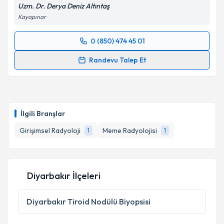
Uzm. Dr. Derya Deniz Altıntaş
Kayapınar
0 (850) 474 45 01
Randevu Takvimi Talebi
Randevu Talep Et
Uzm. Dr. Derya Deniz Altıntaş
için randevu takvimi
talebi oluşturun. Size bu uzmandan randevu almanız
için bir takvim hazırlandığında e-posta ile
bilgilendireceğiz.
İlgili Branşlar
E-posta Adresiniz
Girişimsel Radyoloji
Meme Radyolojisi
1
1
Diyarbakır İlçeleri
Kişisel verilerimin işlenmesine ilişkin
Aydınlatma
Metni
'ni okudum ve kişisel verilerimin belirtilen
kapsamda işlenmesini kabul ediyorum.
Diyarbakır
Tiroid Nodülü Biyopsisi