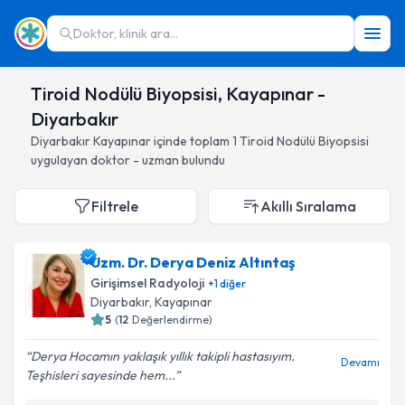
Doktor, klinik ara...
Tiroid Nodülü Biyopsisi, Kayapınar -
Diyarbakır
Diyarbakır
Kayapınar
içinde toplam
1
Tiroid Nodülü Biyopsisi
uygulayan doktor - uzman bulundu
Filtrele
Akıllı Sıralama
Uzm. Dr. Derya Deniz Altıntaş
Girişimsel Radyoloji
+
1
diğer
Diyarbakır
, Kayapınar
5
(
12
Değerlendirme)
Derya Hocamın yaklaşık yıllık takipli hastasıyım.
Devamı
Teşhisleri sayesinde hem...