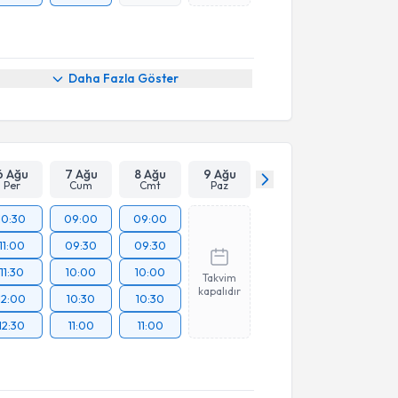
Daha Fazla Göster
6 Ağu
7 Ağu
8 Ağu
9 Ağu
Per
Cum
Cmt
Paz
10:30
09:00
09:00
11:00
09:30
09:30
11:30
10:00
10:00
Takvim
kapalıdır
12:00
10:30
10:30
12:30
11:00
11:00