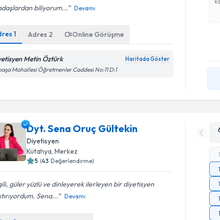
ka
daşlardan biliyorum...
Devamı
dres
1
Adres
2
Online Görüşme
yetisyen Metin Öztürk
Haritada Göster
paşa Mahallesi Öğretmenler Caddesi No:11 D:1
Dyt. Sena Oruç Gültekin
Diyetisyen
Kütahya
, Merkez
5
(
43
Değerlendirme)
gili, güler yüzlü ve dinleyerek ilerleyen bir diyetisyen
tırıyordum. Sena...
Devamı