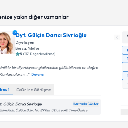
enize yakın diğer uzmanlar
Dyt. Gülçin Darıcı Sivrioğlu
Diyetisyen
Bursa
, Nilüfer
5
(
117
Değerlendirme)
inlikle bir diyetisyene gidilecekse gidilebilecek en doğru
 Planlamalarını...
Devamı
dres
1
Online Görüşme
t. Gülçin Darıcı Sivrioğlu
Haritada Göster
Ekim Mah. Özlüce Bulv . No :29 Kat :3 Daire :40 Time Özlüce