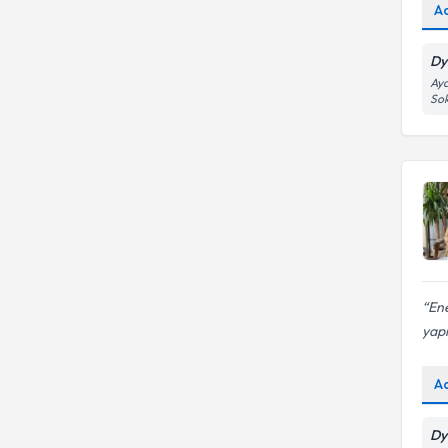
A
Dyt
Ayd
Sok
Ene
yapm
A
Dy