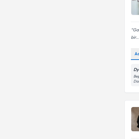
Gay
bir..
A
Dy
Beş
Dai