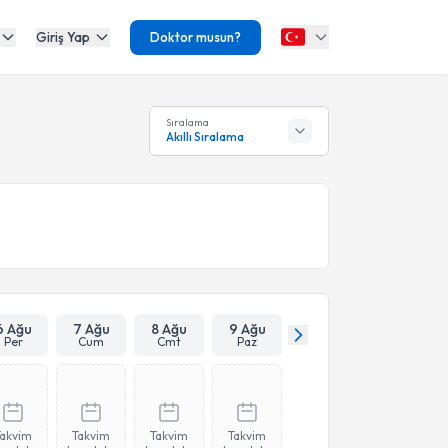
Giriş Yap
Doktor musun?
Sıralama
Akıllı Sıralama
6 Ağu
7 Ağu
8 Ağu
9 Ağu
Per
Cum
Cmt
Paz
Takvim
Takvim
Takvim
Takvim