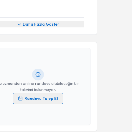
Daha Fazla Göster
akvimi Talebi
ihan Türkmen
için randevu takvimi talebi oluşturun.
andan randevu almanız için bir takvim
ında e-posta ile bilgilendireceğiz.
resiniz
u uzmandan online randevu alabileceğin bir
takvimi bulunmuyor.
Randevu Talep Et
 verilerimin işlenmesine ilişkin
Aydınlatma Metni
'ni
 ve kişisel verilerimin belirtilen kapsamda
esini kabul ediyorum.