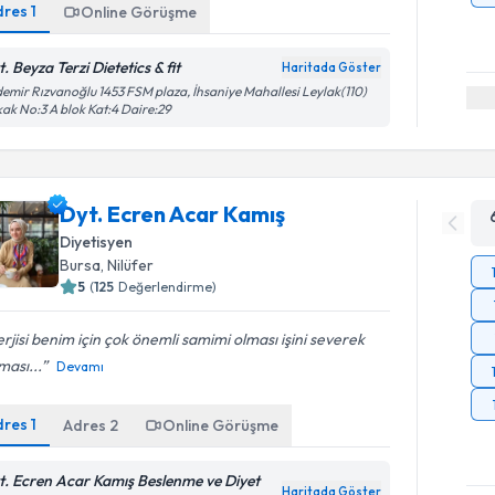
dres
1
Online Görüşme
. Beyza Terzi Dietetics & fit
Haritada Göster
emir Rızvanoğlu 1453 FSM plaza, İhsaniye Mahallesi Leylak(110)
ak No:3 A blok Kat:4 Daire:29
Dyt. Ecren Acar Kamış
Diyetisyen
Bursa
, Nilüfer
5
(
125
Değerlendirme)
rjisi benim için çok önemli samimi olması işini severek
ası...
Devamı
dres
1
Adres
2
Online Görüşme
t. Ecren Acar Kamış Beslenme ve Diyet
Haritada Göster