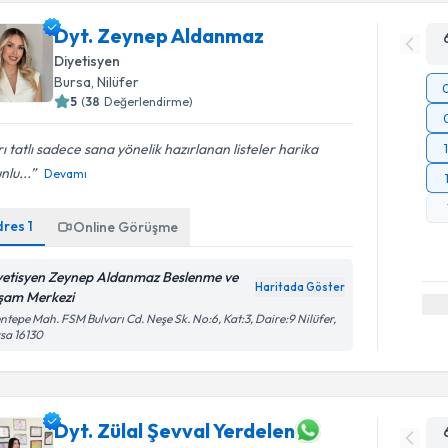
Dyt. Zeynep Aldanmaz
Diyetisyen
Bursa
, Nilüfer
5
(
38
Değerlendirme)
rı tatlı sadece sana yönelik hazırlanan listeler harika
nlu...
Devamı
dres
1
Online Görüşme
yetisyen Zeynep Aldanmaz Beslenme ve
Haritada Göster
şam Merkezi
ntepe Mah. FSM Bulvarı Cd. Neşe Sk. No:6, Kat:3, Daire:9 Nilüfer,
sa 16130
Dyt. Zülal Şevval Yerdelen