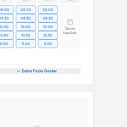
09:00
09:00
09:00
09:30
09:30
09:30
10:00
10:00
10:00
Takvim
kapalıdır
10:30
10:30
10:30
11:00
11:00
11:00
Daha Fazla Göster
akvimi Talebi
Deniz Eriş
için randevu takvimi talebi oluşturun. Size
 randevu almanız için bir takvim hazırlandığında e-
lgilendireceğiz.