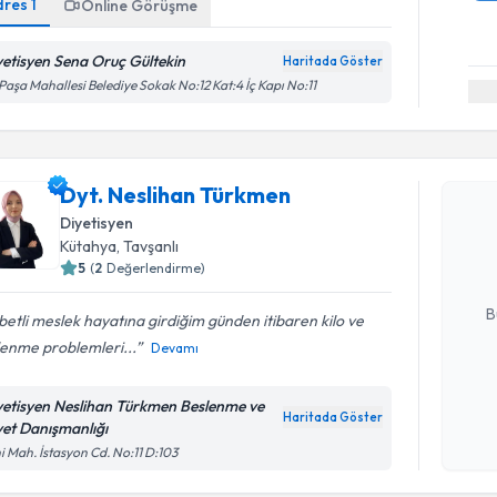
dres
1
Online Görüşme
yetisyen Sena Oruç Gültekin
Haritada Göster
 Paşa Mahallesi Belediye Sokak No:12 Kat:4 İç Kapı No:11
Randevu T
Dyt. Neslihan Türkmen
Dyt. Nesl
Size bu uzm
Diyetisyen
hazırlandığ
Kütahya
, Tavşanlı
5
(
2
Değerlendirme)
E-posta Ad
B
etli meslek hayatına girdiğim günden itibaren kilo ve
lenme problemleri...
Devamı
Kişisel
yetisyen Neslihan Türkmen Beslenme ve
okudum
Haritada Göster
yet Danışmanlığı
işlenm
i Mah. İstasyon Cd. No:11 D:103