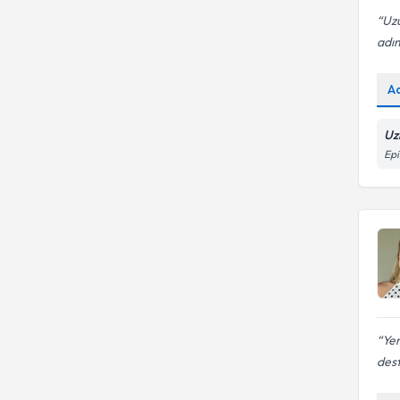
Uzu
adım
A
Uz
Epi
Yen
dest