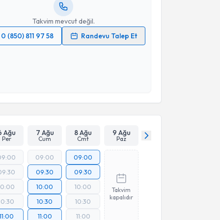
resiniz
Takvim mevcut değil.
0 (850) 811 97 58
Randevu Talep Et
 verilerimin işlenmesine ilişkin
Aydınlatma Metni
'ni
 ve kişisel verilerimin belirtilen kapsamda
esini kabul ediyorum.
Takvim Talebini Gönder
6 Ağu
7 Ağu
8 Ağu
9 Ağu
Per
Cum
Cmt
Paz
09:00
09:00
09:00
09:30
09:30
09:30
10:00
10:00
10:00
Takvim
kapalıdır
10:30
10:30
10:30
11:00
11:00
11:00