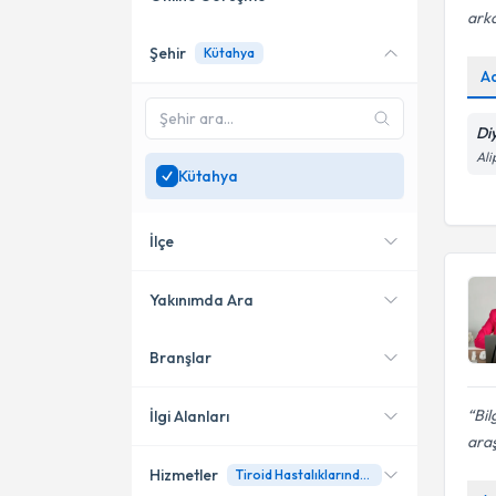
arka
Şehir
Kütahya
Online danışmanlık sunan
A
uzmanları göster
Sadece
Kütahya
bölgesinde
Di
uzman ara
Ali
Kütahya
İlçe
Yakınımda Ara
Branşlar
Konumuma yakın uzmanları
Merkez
göster
Tavşanlı
Bil
İlgi Alanları
araş
Hizmetler
Tiroid Hastalıklarında Beslenme
Diyetisyen