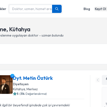
ikler
Blog
Kayıt Ol
nme, Kütahya
Beslenme
uygulayan doktor - uzman bulundu
Dyt. Metin Öztürk
Diyetisyen
Kütahya
, Merkez
5
(
314
Değerlendirme)
 ilgili bir beyefendi işindede çok iyi çevremdeki