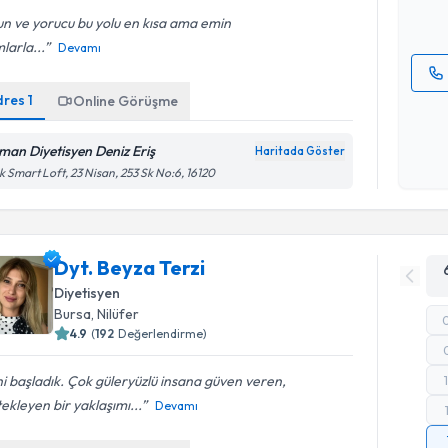
E-posta Ad
n ve yorucu bu yolu en kısa ama emin
larla...
Devamı
dres
1
Online Görüşme
Kişisel
okudum
işlenm
man Diyetisyen Deniz Eriş
Haritada Göster
k Smart Loft, 23 Nisan, 253 Sk No:6, 16120
Dyt. Beyza Terzi
Diyetisyen
Bursa
, Nilüfer
4.9
(
192
Değerlendirme)
i başladık. Çok güleryüzlü insana güven veren,
ekleyen bir yaklaşımı...
Devamı