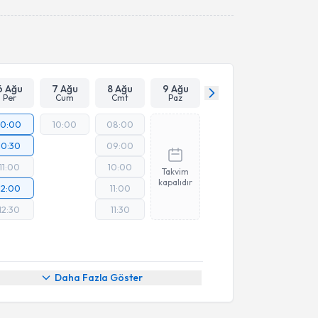
Takvim Talebini Gönder
6 Ağu
7 Ağu
8 Ağu
9 Ağu
Per
Cum
Cmt
Paz
10:00
10:00
08:00
10:30
09:00
11:00
10:00
Takvim
kapalıdır
12:00
11:00
12:30
11:30
Daha Fazla Göster