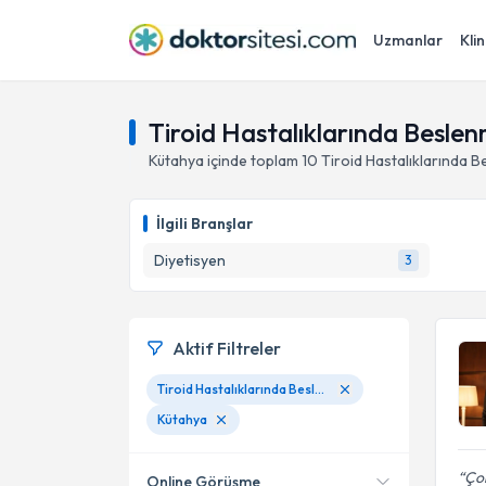
Uzmanlar
Klin
Tiroid Hastalıklarında Besle
Kütahya
içinde toplam
10
Tiroid Hastalıklarında 
İlgili Branşlar
Diyetisyen
3
Aktif Filtreler
Tiroid Hastalıklarında Beslenme
Kütahya
Çok
Online Görüşme