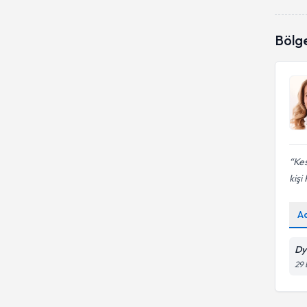
Mide ve bağırsak
hastalıklarında beslenme
Bölg
Kes
kişi
A
Dy
29 