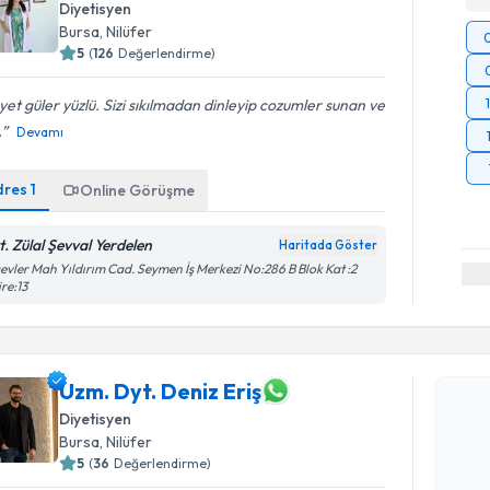
Diyetisyen
Bursa
, Nilüfer
5
(
126
Değerlendirme)
et güler yüzlü. Sizi sıkılmadan dinleyip cozumler sunan ve
.
Devamı
dres
1
Online Görüşme
t. Zülal Şevval Yerdelen
Haritada Göster
evler Mah Yıldırım Cad. Seymen İş Merkezi No:286 B Blok Kat :2
re:13
Randevu T
Uzm. Dyt. Deniz Eriş
Uzm. Dyt. 
Diyetisyen
bu uzmandan
Bursa
, Nilüfer
posta ile bi
5
(
36
Değerlendirme)