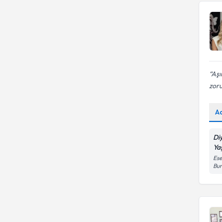
Aşı
zoru
A
Di
Ya
Ese
Bur