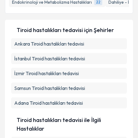
Endokrinoloji ve Metabolizma Hastalıkları
Dahiliye - İç Ha
22
E-posta Adresiniz
Tiroid hastalıkları tedavisi
için Şehirler
Kişisel verilerimin işlenmesine ilişkin
Aydınlatma
Ankara
Metni
Tiroid hastalıkları tedavisi
'ni okudum ve kişisel verilerimin belirtilen
kapsamda işlenmesini kabul ediyorum.
İstanbul
Tiroid hastalıkları tedavisi
Takvim Talebini Gönder
İzmir
Tiroid hastalıkları tedavisi
Samsun
Tiroid hastalıkları tedavisi
Adana
Tiroid hastalıkları tedavisi
Tiroid hastalıkları tedavisi ile İlgili
Hastalıklar