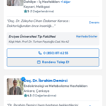
E-posta Adresiniz
Dahiliye - İç Hastalıkları
+
1
diğer
Kayseri
,
Melikgazi
5
(
1
Değerlendirme)
Doç. Dr. Züleyha Cihan Özdamar Karaca :
Devamı
Kişisel verilerimin işlenmesine ilişkin
Aydınlatma
Doktorluğundan önce insanlığı...
Metni
'ni okudum ve kişisel verilerimin belirtilen
kapsamda işlenmesini kabul ediyorum.
Erciyes Üniversitesi Tip Fakültesi
Haritada Göster
Köşk Mah. Prof. Dr. Turhan Feyzioğlu Cad. No:42
Takvim Talebini Gönder
0 (850) 811 62 55
Randevu Takvimi Talebi
Randevu Talep Et
Prof. Dr. Züleyha Cihan Özdamar Karaca
için
randevu takvimi talebi oluşturun. Size bu uzmandan
Doç. Dr. İbrahim Demirci
randevu almanız için bir takvim hazırlandığında e-
posta ile bilgilendireceğiz.
Endokrinoloji ve Metabolizma Hastalıkları
Ankara
,
Çankaya
E-posta Adresiniz
4.5
(
1
Değerlendirme)
Dr. İbrahim Demirci hem hastanın beklentilerini