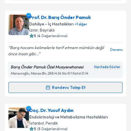
Takvim Talebini Gönder
Doç. Dr. Nuri Haksever
için randevu takvimi talebi
Prof. Dr. Barış Önder Pamuk
oluşturun. Size bu uzmandan randevu almanız için bir
Dahiliye - İç Hastalıkları
+
1
diğer
takvim hazırlandığında e-posta ile bilgilendireceğiz.
İzmir
,
Bayraklı
5
(
4
Değerlendirme)
E-posta Adresiniz
Barış hocamı kelimelerle tarif etmem mümkün değil
Devamı
önce insan gibi...
Barış Önder Pamuk Özel Muayenehanesi
Haritada Göster
Kişisel verilerimin işlenmesine ilişkin
Aydınlatma
Mansuroğlu, Manas Blv. 288/4 Sk No:9/1 Kat:6 D:14
Metni
'ni okudum ve kişisel verilerimin belirtilen
kapsamda işlenmesini kabul ediyorum.
Randevu Talep Et
Randevu Takvimi Talebi
Takvim Talebini Gönder
Prof. Dr. Barış Önder Pamuk
için randevu takvimi
Doç. Dr. Yusuf Aydın
talebi oluşturun. Size bu uzmandan randevu almanız
Endokrinoloji ve Metabolizma Hastalıkları
için bir takvim hazırlandığında e-posta ile
İstanbul
,
Pendik
bilgilendireceğiz.
5
(
5
Değerlendirme)