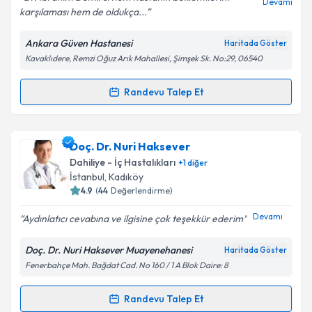
Devamı
karşılaması hem de oldukça...
Kişisel verilerimin işlenmesine ilişkin
Aydınlatma
Ankara Güven Hastanesi
Haritada Göster
Metni
'ni okudum ve kişisel verilerimin belirtilen
Kavaklıdere, Remzi Oğuz Arık Mahallesi, Şimşek Sk. No:29, 06540
kapsamda işlenmesini kabul ediyorum.
Randevu Talep Et
Randevu Takvimi Talebi
Takvim Talebini Gönder
Doç. Dr. İbrahim Demirci
için randevu takvimi talebi
Doç. Dr. Nuri Haksever
oluşturun. Size bu uzmandan randevu almanız için bir
Dahiliye - İç Hastalıkları
+
1
diğer
takvim hazırlandığında e-posta ile bilgilendireceğiz.
İstanbul
,
Kadıköy
4.9
(
44
Değerlendirme)
E-posta Adresiniz
Devamı
Aydınlatıcı cevabına ve ilgisine çok teşekkür ederim
Doç. Dr. Nuri Haksever Muayenehanesi
Haritada Göster
Fenerbahçe Mah. Bağdat Cad. No 160 / 1 A Blok Daire: 8
Kişisel verilerimin işlenmesine ilişkin
Aydınlatma
Metni
'ni okudum ve kişisel verilerimin belirtilen
kapsamda işlenmesini kabul ediyorum.
Randevu Talep Et
Randevu Takvimi Talebi