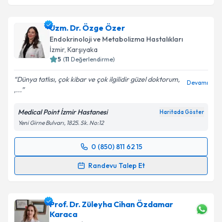
Uzm. Dr. Özge Özer
Endokrinoloji ve Metabolizma Hastalıkları
İzmir
,
Karşıyaka
5
(
11
Değerlendirme)
Dünya tatlısı, çok kibar ve çok ilgilidir güzel doktorum,
Devamı
,...
Medical Point İzmir Hastanesi
Haritada Göster
Yeni Girne Bulvarı, 1825. Sk. No:12
0 (850) 811 62 15
Randevu Takvimi Talebi
Randevu Talep Et
Uzm. Dr. Özge Özer
için randevu takvimi talebi
oluşturun. Size bu uzmandan randevu almanız için bir
Prof. Dr. Züleyha Cihan Özdamar
takvim hazırlandığında e-posta ile bilgilendireceğiz.
Karaca