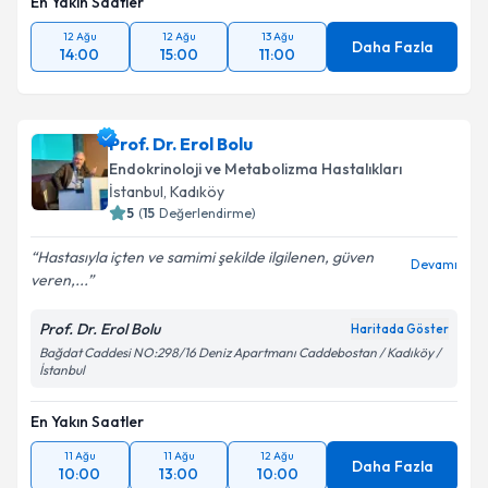
En Yakın Saatler
12 Ağu
12 Ağu
13 Ağu
Daha Fazla
14:00
15:00
11:00
Prof. Dr. Erol Bolu
Endokrinoloji ve Metabolizma Hastalıkları
İstanbul
,
Kadıköy
5
(
15
Değerlendirme)
Hastasıyla içten ve samimi şekilde ilgilenen, güven
Devamı
veren,...
Prof. Dr. Erol Bolu
Haritada Göster
Bağdat Caddesi NO:298/16 Deniz Apartmanı Caddebostan / Kadıköy /
İstanbul
En Yakın Saatler
11 Ağu
11 Ağu
12 Ağu
Daha Fazla
10:00
13:00
10:00