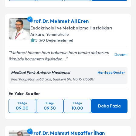
Prof. Dr. Mehmet Ali Eren
Endokrinoloji ve Metabolizma Hastalıkları
Ankara
,
Yenimahalle
5
(
60
Değerlendirme)
Mehmet hocam hem babamın hem benim doktorum
Devamı
ikimizde hocamızın ilgisinden...
Medical Park Ankara Hastanesi
Haritada Göster
Kent Koop Mah 1868. Sok, Batıkent Blv. No:15, 06680
En Yakın Saatler
10 Ağu
10 Ağu
10 Ağu
Daha Fazla
09:00
09:30
10:00
Prof. Dr. Mahmut Muzaffer İlhan