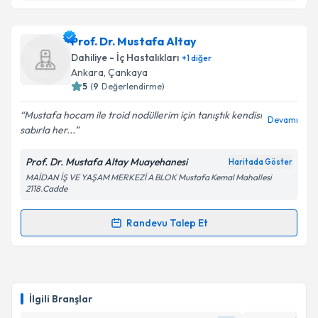
Takvim Talebini Gönder
Doç. Dr. Elif Turan
için randevu takvimi talebi
Prof. Dr. Mustafa Altay
oluşturun. Size bu uzmandan randevu almanız için bir
Dahiliye - İç Hastalıkları
+
1
diğer
takvim hazırlandığında e-posta ile bilgilendireceğiz.
Ankara
,
Çankaya
5
(
9
Değerlendirme)
E-posta Adresiniz
Mustafa hocam ile troid nodüllerim için tanıştık kendisi
Devamı
sabırla her...
Prof. Dr. Mustafa Altay Muayehanesi
Haritada Göster
Kişisel verilerimin işlenmesine ilişkin
Aydınlatma
MAİDAN İŞ VE YAŞAM MERKEZİ A BLOK Mustafa Kemal Mahallesi
Metni
'ni okudum ve kişisel verilerimin belirtilen
2118.Cadde
kapsamda işlenmesini kabul ediyorum.
Randevu Talep Et
Randevu Takvimi Talebi
Takvim Talebini Gönder
Prof. Dr. Mustafa Altay
için randevu takvimi talebi
oluşturun. Size bu uzmandan randevu almanız için bir
İlgili Branşlar
takvim hazırlandığında e-posta ile bilgilendireceğiz.