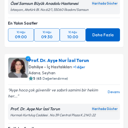
Özel Samsun Büyük Anadolu Hastanesi
Haritada Göster
İstasyon, Atatürk Bl. No:62/1, 55060 İlkadım/Samsun
En Yakın Saatler
10 Ağu
10 Ağu
10 Ağu
Daha Fazla
09:00
09:30
10:00
Prof. Dr. Ayşe Nur İzol Torun
Dahiliye - İç Hastalıkları
+
1
diğer
Adana
,
Seyhan
5
(
45
Değerlendirme)
Ayşe hoca çok güvenilir ve sabırlı samimi bir hekim
Devamı
her...
Prof. Dr. Ayşe Nur İzol Torun
Haritada Göster
Hurmalı Kurtuluş Caddesi . No:39 Central Plaza K.2 NO.22