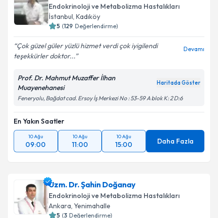
Endokrinoloji ve Metabolizma Hastalıkları
İstanbul
,
Kadıköy
5
(
129
Değerlendirme)
Çok güzel güler yüzlü hizmet verdi çok iyigilendi
Devamı
teşekkürler doktor...
Prof. Dr. Mahmut Muzaffer İlhan
Haritada Göster
Muayenehanesi
Feneryolu, Bağdat cad. Ersoy İş Merkezi No : 53-59 A blok K: 2 D:6
En Yakın Saatler
10 Ağu
10 Ağu
10 Ağu
Daha Fazla
09:00
11:00
15:00
Uzm. Dr. Şahin Doğanay
Endokrinoloji ve Metabolizma Hastalıkları
Ankara
,
Yenimahalle
5
(
3
Değerlendirme)