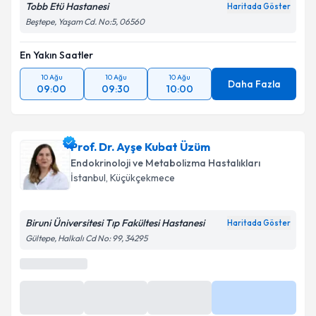
Tobb Etü Hastanesi
Haritada Göster
kapsamda işlenmesini kabul ediyorum.
Beştepe, Yaşam Cd. No:5, 06560
En Yakın Saatler
Takvim Talebini Gönder
10 Ağu
10 Ağu
10 Ağu
Daha Fazla
09:00
09:30
10:00
Prof. Dr. Ayşe Kubat Üzüm
Endokrinoloji ve Metabolizma Hastalıkları
İstanbul
,
Küçükçekmece
Biruni Üniversitesi Tıp Fakültesi Hastanesi
Haritada Göster
Gültepe, Halkalı Cd No: 99, 34295