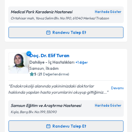
E-posta Adresiniz
Medical Park Karadeniz Hastanesi
Haritada Göster
Ortahisar mah, Yavuz Selim Blv. No:190, 61040 Merkez/Trabzon
Randevu Talep Et
Randevu Takvimi Talebi
Kişisel verilerimin işlenmesine ilişkin
Aydınlatma
Metni
'ni okudum ve kişisel verilerimin belirtilen
kapsamda işlenmesini kabul ediyorum.
Uzm. Dr. Ahmet Suat Demir
için randevu takvimi
Doç. Dr. Elif Turan
talebi oluşturun. Size bu uzmandan randevu almanız
Dahiliye - İç Hastalıkları
+
1
diğer
için bir takvim hazırlandığında e-posta ile
Takvim Talebini Gönder
Samsun
,
İlkadım
bilgilendireceğiz.
5
(
21
Değerlendirme)
E-posta Adresiniz
Endokrokoliji alanında yakinimizdaki doktorlar
Devamı
hakkında yapılan hasta yorumlarini okuyup gittiğimiz...
Samsun Eğitim ve Araştırma Hastanesi
Haritada Göster
Kışla, Barış Blv. No:199, 55090
Kişisel verilerimin işlenmesine ilişkin
Aydınlatma
Metni
'ni okudum ve kişisel verilerimin belirtilen
kapsamda işlenmesini kabul ediyorum.
Randevu Talep Et
Randevu Takvimi Talebi