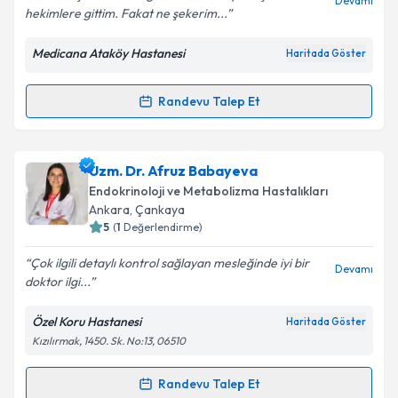
Devamı
hekimlere gittim. Fakat ne şekerim...
Medicana Ataköy Hastanesi
Haritada Göster
Kişisel verilerimin işlenmesine ilişkin
Aydınlatma
Metni
'ni okudum ve kişisel verilerimin belirtilen
kapsamda işlenmesini kabul ediyorum.
Randevu Talep Et
Randevu Takvimi Talebi
Takvim Talebini Gönder
Prof. Dr. İdris Kuzu
için randevu takvimi talebi
Uzm. Dr. Afruz Babayeva
oluşturun. Size bu uzmandan randevu almanız için bir
Endokrinoloji ve Metabolizma Hastalıkları
takvim hazırlandığında e-posta ile bilgilendireceğiz.
Ankara
,
Çankaya
5
(
1
Değerlendirme)
E-posta Adresiniz
Çok ilgili detaylı kontrol sağlayan mesleğinde iyi bir
Devamı
doktor ilgi...
Özel Koru Hastanesi
Haritada Göster
Kişisel verilerimin işlenmesine ilişkin
Aydınlatma
Kızılırmak, 1450. Sk. No:13, 06510
Metni
'ni okudum ve kişisel verilerimin belirtilen
kapsamda işlenmesini kabul ediyorum.
Randevu Talep Et
Randevu Takvimi Talebi