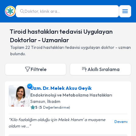
Doktor, klinik ara...
Tiroid hastalıkları tedavisi Uygulayan
Doktorlar - Uzmanlar
Toplam
22
Tiroid hastalıkları tedavisi
uygulayan doktor - uzman
bulundu.
Filtrele
Akıllı Sıralama
Uzm. Dr. Melek Aksu Geyik
Endokrinoloji ve Metabolizma Hastalıkları
Samsun
,
İlkadım
5
(
5
Değerlendirme)
Kilo fazlalığım olduğu için Melek Hanım' a muayene
Devamı
oldum ve...