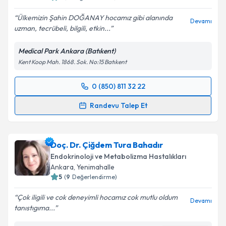
Ülkemizin Şahin DOĞANAY hocamız gibi alanında
Devamı
uzman, tecrübeli, bilgili, etkin...
Medical Park Ankara (Batıkent)
Kent Koop Mah. 1868. Sok. No:15 Batıkent
0 (850) 811 32 22
Randevu Takvimi Talebi
Randevu Talep Et
Uzm. Dr. Şahin Doğanay
için randevu takvimi talebi
oluşturun. Size bu uzmandan randevu almanız için bir
Doç. Dr. Çiğdem Tura Bahadır
takvim hazırlandığında e-posta ile bilgilendireceğiz.
Endokrinoloji ve Metabolizma Hastalıkları
E-posta Adresiniz
Ankara
,
Yenimahalle
5
(
9
Değerlendirme)
Çok iligili ve cok deneyimli hocamız cok mutlu oldum
Devamı
tanıstıgıma...
Kişisel verilerimin işlenmesine ilişkin
Aydınlatma
Metni
'ni okudum ve kişisel verilerimin belirtilen