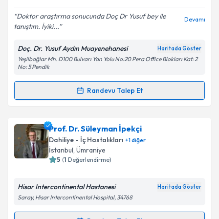
E-posta Adresiniz
Doktor araştırma sonucunda Doç Dr Yusuf bey ile
Devamı
tanıştım. İyiki...
Doç. Dr. Yusuf Aydın Muayenehanesi
Haritada Göster
Yeşilbağlar Mh. D100 Bulvarı Yan Yolu No:20 Pera Office Blokları Kat: 2
Kişisel verilerimin işlenmesine ilişkin
Aydınlatma
No: 5 Pendik
Metni
'ni okudum ve kişisel verilerimin belirtilen
kapsamda işlenmesini kabul ediyorum.
Randevu Talep Et
Randevu Takvimi Talebi
Takvim Talebini Gönder
Doç. Dr. Yusuf Aydın
için randevu takvimi talebi
Prof. Dr. Süleyman İpekçi
oluşturun. Size bu uzmandan randevu almanız için bir
Dahiliye - İç Hastalıkları
+
1
diğer
takvim hazırlandığında e-posta ile bilgilendireceğiz.
İstanbul
,
Ümraniye
5
(
1
Değerlendirme)
E-posta Adresiniz
Hisar Intercontinental Hastanesi
Haritada Göster
Saray, Hisar Intercontinental Hospital, 34768
Kişisel verilerimin işlenmesine ilişkin
Aydınlatma