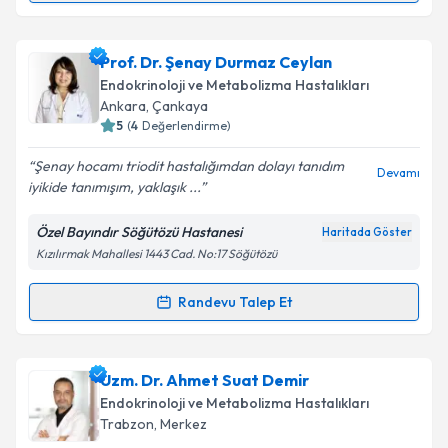
Takvim Talebini Gönder
Uzm. Dr. Afruz Babayeva
için randevu takvimi talebi
Prof. Dr. Şenay Durmaz Ceylan
oluşturun. Size bu uzmandan randevu almanız için bir
Endokrinoloji ve Metabolizma Hastalıkları
takvim hazırlandığında e-posta ile bilgilendireceğiz.
Ankara
,
Çankaya
5
(
4
Değerlendirme)
E-posta Adresiniz
Şenay hocamı triodit hastalığımdan dolayı tanıdım
Devamı
iyikide tanımışım, yaklaşık ...
Özel Bayındır Söğütözü Hastanesi
Haritada Göster
Kişisel verilerimin işlenmesine ilişkin
Aydınlatma
Kızılırmak Mahallesi 1443 Cad. No:17 Söğütözü
Metni
'ni okudum ve kişisel verilerimin belirtilen
kapsamda işlenmesini kabul ediyorum.
Randevu Talep Et
Randevu Takvimi Talebi
Takvim Talebini Gönder
Prof. Dr. Şenay Durmaz Ceylan
için randevu
Uzm. Dr. Ahmet Suat Demir
takvimi talebi oluşturun. Size bu uzmandan randevu
Endokrinoloji ve Metabolizma Hastalıkları
almanız için bir takvim hazırlandığında e-posta ile
Trabzon
,
Merkez
bilgilendireceğiz.