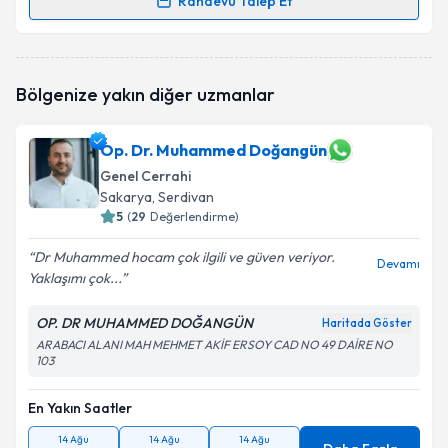
Randevu Talep Et
Randevu Takvimi Talebi
Takvim Talebini Gönder
Op. Dr. Sibel Özkara
için randevu takvimi talebi
Bölgenize yakın diğer uzmanlar
oluşturun. Size bu uzmandan randevu almanız için bir
takvim hazırlandığında e-posta ile bilgilendireceğiz.
Op. Dr. Muhammed Doğangün
E-posta Adresiniz
Genel Cerrahi
Sakarya
, Serdivan
5
(
29
Değerlendirme)
Kişisel verilerimin işlenmesine ilişkin
Aydınlatma
Dr Muhammed hocam çok ilgili ve güven veriyor.
Devamı
Metni
'ni okudum ve kişisel verilerimin belirtilen
Yaklaşımı çok...
kapsamda işlenmesini kabul ediyorum.
OP. DR MUHAMMED DOĞANGÜN
Haritada Göster
ARABACI ALANI MAH MEHMET AKİF ERSOY CAD NO 49 DAİRE NO
Takvim Talebini Gönder
103
En Yakın Saatler
14 Ağu
14 Ağu
14 Ağu