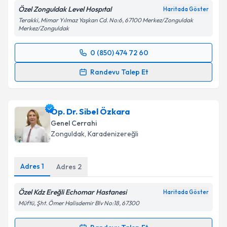
Özel Zonguldak Level Hospıtal
Haritada Göster
Terakki, Mimar Yılmaz Yaşkan Cd. No:6, 67100 Merkez/Zonguldak
Merkez/Zonguldak
0 (850) 474 72 60
Randevu Takvimi Talebi
Randevu Talep Et
Op. Dr. Turgay Tuğ
için randevu takvimi talebi
oluşturun. Size bu uzmandan randevu almanız için bir
Op. Dr. Sibel Özkara
takvim hazırlandığında e-posta ile bilgilendireceğiz.
Genel Cerrahi
E-posta Adresiniz
Zonguldak
, Karadenizereğli
Adres
1
Adres
2
Kişisel verilerimin işlenmesine ilişkin
Aydınlatma
Özel Kdz Ereğli Echomar Hastanesi
Metni
'ni okudum ve kişisel verilerimin belirtilen
Haritada Göster
kapsamda işlenmesini kabul ediyorum.
Müftü, Şht. Ömer Halisdemir Blv No:18, 67300