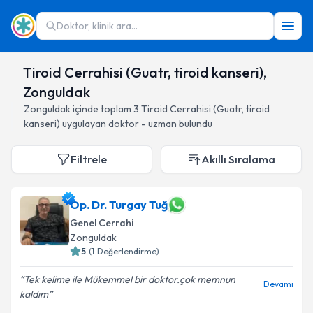
Doktor, klinik ara...
Tiroid Cerrahisi (Guatr, tiroid kanseri),
Zonguldak
Zonguldak
içinde toplam
3
Tiroid Cerrahisi (Guatr, tiroid
kanseri)
uygulayan doktor - uzman bulundu
Filtrele
Akıllı Sıralama
Op. Dr. Turgay Tuğ
Genel Cerrahi
Zonguldak
5
(
1
Değerlendirme)
Tek kelime ile Mükemmel bir doktor.çok memnun
Devamı
kaldım