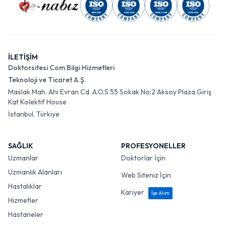
İLETİŞİM
Doktorsitesi Com Bilgi Hizmetleri
Teknoloji ve Ticaret A.Ş.
Maslak Mah. Ahi Evran Cd. A.O.S 55 Sokak No:2 Aksoy Plaza Giriş
Kat Kolektif House
İstanbul, Türkiye
SAĞLIK
PROFESYONELLER
Uzmanlar
Doktorlar İçin
Uzmanlık Alanları
Web Siteniz İçin
Hastalıklar
Kariyer
İşe Alım
Hizmetler
Hastaneler