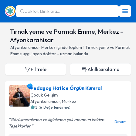
Doktor, klinik ara...
Tırnak yeme ve Parmak Emme, Merkez -
Afyonkarahisar
Afyonkarahisar
Merkez
içinde toplam
1
Tırnak yeme ve Parmak
Emme
uygulayan doktor - uzman bulundu
Filtrele
Akıllı Sıralama
Pedagog Hatice Örgün Kumral
Çocuk Gelişim
Afyonkarahisar
, Merkez
5
(
6
Değerlendirme)
Görüşmemizden ve ilginizden çok memnun kaldım.
Devamı
Teşekkürler.