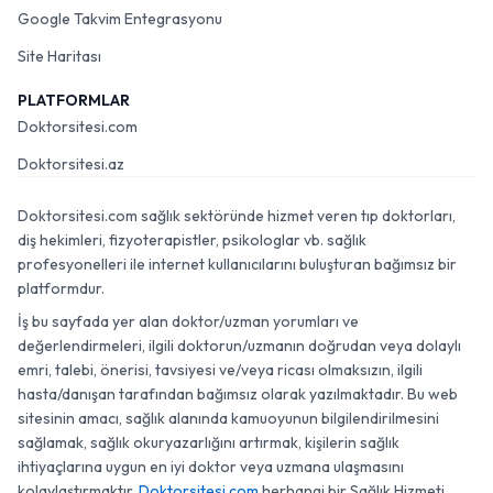
Google Takvim Entegrasyonu
Site Haritası
PLATFORMLAR
Doktorsitesi.com
Doktorsitesi.az
Doktorsitesi.com sağlık sektöründe hizmet veren tıp doktorları,
diş hekimleri, fizyoterapistler, psikologlar vb. sağlık
profesyonelleri ile internet kullanıcılarını buluşturan bağımsız bir
platformdur.
İş bu sayfada yer alan doktor/uzman yorumları ve
değerlendirmeleri, ilgili doktorun/uzmanın doğrudan veya dolaylı
emri, talebi, önerisi, tavsiyesi ve/veya ricası olmaksızın, ilgili
hasta/danışan tarafından bağımsız olarak yazılmaktadır. Bu web
sitesinin amacı, sağlık alanında kamuoyunun bilgilendirilmesini
sağlamak, sağlık okuryazarlığını artırmak, kişilerin sağlık
ihtiyaçlarına uygun en iyi doktor veya uzmana ulaşmasını
kolaylaştırmaktır.
Doktorsitesi.com
herhangi bir Sağlık Hizmeti