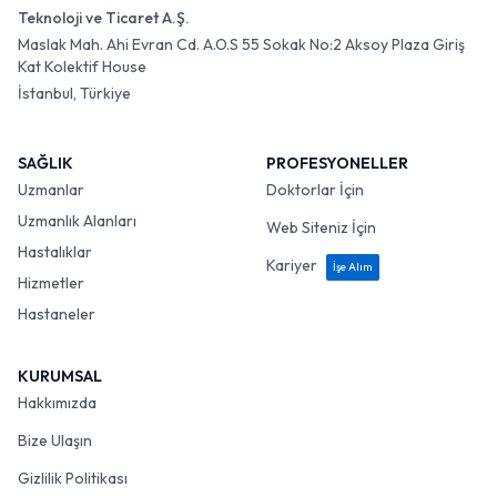
Teknoloji ve Ticaret A.Ş.
Maslak Mah. Ahi Evran Cd. A.O.S 55 Sokak No:2 Aksoy Plaza Giriş
Kat Kolektif House
İstanbul, Türkiye
SAĞLIK
PROFESYONELLER
Uzmanlar
Doktorlar İçin
Uzmanlık Alanları
Web Siteniz İçin
Hastalıklar
Kariyer
İşe Alım
Hizmetler
Hastaneler
KURUMSAL
Hakkımızda
Bize Ulaşın
Gizlilik Politikası