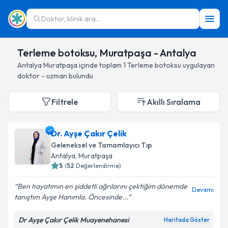
Doktor, klinik ara...
Terleme botoksu, Muratpaşa - Antalya
Antalya
Muratpaşa
içinde toplam
1
Terleme botoksu
uygulayan
doktor - uzman bulundu
Filtrele
Akıllı Sıralama
Dr. Ayşe Çakır Çelik
Geleneksel ve Tamamlayıcı Tıp
Antalya
, Muratpaşa
5
(
52
Değerlendirme)
Ben hayatımın en şiddetli ağrılarını çektiğim dönemde
Devamı
tanıştım Ayşe Hanımla. Öncesinde...
Dr Ayşe Çakır Çelik Muayenehanesi
Haritada Göster