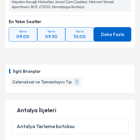
Meydan Kavağı Mahallesi, İsmail Cem Caddesi, Mehmet Yamak
Apartmanı 18/E, 07200, Muratpaşa/Antalya
En Yakın Saatler
Yarın
Yarın
Yarın
Daha Fazla
09:00
09:30
10:00
İlgili Branşlar
Geleneksel ve Tamamlayıcı Tıp
1
Antalya İlçeleri
Antalya
Terleme botoksu