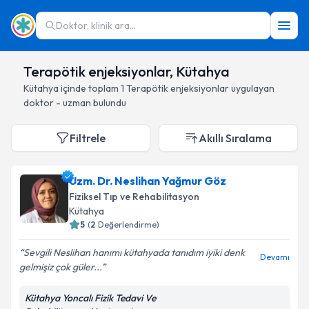
Doktor, klinik ara...
Terapötik enjeksiyonlar, Kütahya
Kütahya
içinde toplam
1
Terapötik enjeksiyonlar
uygulayan
doktor - uzman bulundu
Filtrele
Akıllı Sıralama
Uzm. Dr. Neslihan Yağmur Göz
Fiziksel Tıp ve Rehabilitasyon
Kütahya
5
(
2
Değerlendirme)
Sevgili Neslihan hanımı kütahyada tanıdım iyiki denk
Devamı
gelmişiz çok güler...
Kütahya Yoncalı Fizik Tedavi Ve