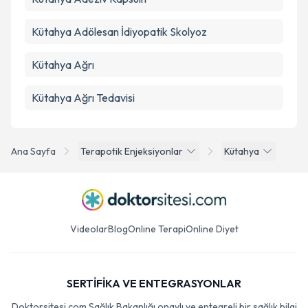
Kütahya Adölesan İdiyopatik Skolyoz
Kütahya Ağrı
Kütahya Ağrı Tedavisi
Ana Sayfa
Terapotik Enjeksiyonlar
Kütahya
Videolar
Blog
Online Terapi
Online Diyet
SERTİFİKA VE ENTEGRASYONLAR
Doktorsitesi.com Sağlık Bakanlığı onaylı ve entegreli bir sağlık bilgi