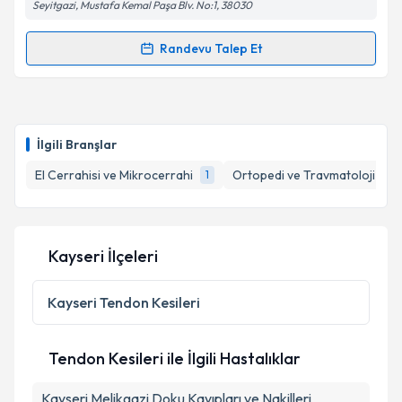
Seyitgazi, Mustafa Kemal Paşa Blv. No:1, 38030
Randevu Talep Et
Randevu Takvimi Talebi
Op. Dr. Mehmet Çavuş
için randevu takvimi talebi
oluşturun. Size bu uzmandan randevu almanız için bir
İlgili Branşlar
takvim hazırlandığında e-posta ile bilgilendireceğiz.
El Cerrahisi ve Mikrocerrahi
Ortopedi ve Travmatoloji
1
1
E-posta Adresiniz
Kayseri İlçeleri
Kişisel verilerimin işlenmesine ilişkin
Aydınlatma
Metni
'ni okudum ve kişisel verilerimin belirtilen
Kayseri
Tendon Kesileri
kapsamda işlenmesini kabul ediyorum.
Tendon Kesileri ile İlgili Hastalıklar
Takvim Talebini Gönder
Kayseri Melikgazi Doku Kayıpları ve Nakilleri