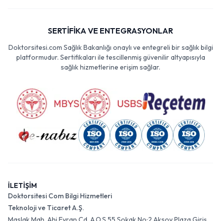
SERTİFİKA VE ENTEGRASYONLAR
Doktorsitesi.com Sağlık Bakanlığı onaylı ve entegreli bir sağlık bilgi
platformudur. Sertifikaları ile tescillenmiş güvenilir altyapısıyla
sağlık hizmetlerine erişim sağlar.
İLETİŞİM
Doktorsitesi Com Bilgi Hizmetleri
Teknoloji ve Ticaret A.Ş.
Maslak Mah. Ahi Evran Cd. A.O.S 55 Sokak No:2 Aksoy Plaza Giriş