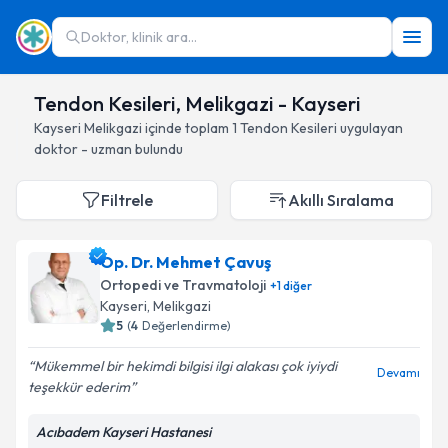
Doktor, klinik ara...
Tendon Kesileri, Melikgazi - Kayseri
Kayseri
Melikgazi
içinde toplam
1
Tendon Kesileri
uygulayan
doktor - uzman bulundu
Filtrele
Akıllı Sıralama
Op. Dr. Mehmet Çavuş
Ortopedi ve Travmatoloji
+
1
diğer
Kayseri
, Melikgazi
5
(
4
Değerlendirme)
Mükemmel bir hekimdi bilgisi ilgi alakası çok iyiydi
Devamı
teşekkür ederim
Acıbadem Kayseri Hastanesi