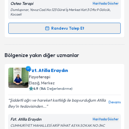
Osteo Terapi
Haritada Göster
Dumlupınar, Yavuz Cad.No:123 Gürel İş Merkezi Kat:3 Ofis:9 Gölcük,
Kocaeli
Randevu Talep Et
Randevu Takvimi Talebi
Fzt. Havva Elif Kırca
için randevu takvimi talebi
Bölgenize yakın diğer uzmanlar
oluşturun. Size bu uzmandan randevu almanız için bir
takvim hazırlandığında e-posta ile bilgilendireceğiz.
Fzt. Atilla Eraydın
E-posta Adresiniz
Fizyoterapi
Elazığ
, Merkez
4.9
(
144
Değerlendirme)
Şiddetli ağrı ve hareket kısıtlılığı ile başvurduğum Atilla
Kişisel verilerimin işlenmesine ilişkin
Aydınlatma
Devamı
Bey’in tedavisinden...
Metni
'ni okudum ve kişisel verilerimin belirtilen
kapsamda işlenmesini kabul ediyorum.
Fzt. Atilla Eraydın
Haritada Göster
CUMHURİYET MAHALLESİ ARİF NİHAT ASYA SOKAK NO:34C