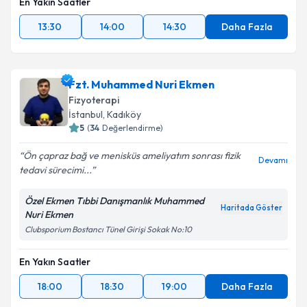
En Yakın Saatler
13:30
14:00
14:30
Daha Fazla
Fzt. Muhammed Nuri Ekmen
Fizyoterapi
İstanbul
, Kadıköy
5
(
34
Değerlendirme)
Ön çapraz bağ ve menisküs ameliyatım sonrası fizik
Devamı
tedavi sürecimi...
Özel Ekmen Tıbbi Danışmanlık Muhammed
Haritada Göster
Nuri Ekmen
Clubsporium Bostancı Tünel Girişi Sokak No:10
En Yakın Saatler
18:00
18:30
19:00
Daha Fazla