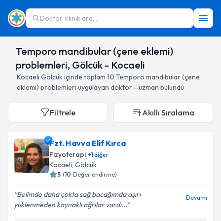
Doktor, klinik ara...
Temporo mandibular (çene eklemi)
problemleri, Gölcük - Kocaeli
Kocaeli
Gölcük
içinde toplam
10
Temporo mandibular (çene
eklemi) problemleri
uygulayan doktor - uzman bulundu
Filtrele
Akıllı Sıralama
Fzt. Havva Elif Kırca
Fizyoterapi
+
1
diğer
Kocaeli
, Gölcük
5
(
10
Değerlendirme)
Belimde daha çokta sağ bacağımda aşırı
Devamı
yüklenmeden kaynaklı ağrılar vardı...