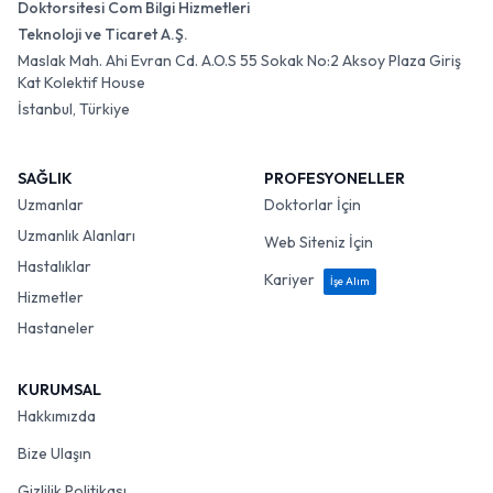
Doktorsitesi Com Bilgi Hizmetleri
Teknoloji ve Ticaret A.Ş.
Maslak Mah. Ahi Evran Cd. A.O.S 55 Sokak No:2 Aksoy Plaza Giriş
Kat Kolektif House
İstanbul, Türkiye
SAĞLIK
PROFESYONELLER
Uzmanlar
Doktorlar İçin
Uzmanlık Alanları
Web Siteniz İçin
Hastalıklar
Kariyer
İşe Alım
Hizmetler
Hastaneler
KURUMSAL
Hakkımızda
Bize Ulaşın
Gizlilik Politikası