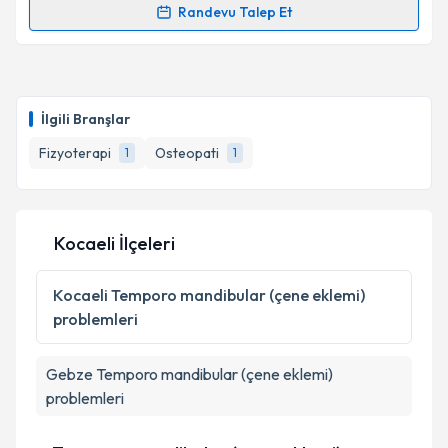
Randevu Talep Et
Randevu Takvimi Talebi
Kişisel verilerimin işlenmesine ilişkin
Aydınlatma
Metni
'ni okudum ve kişisel verilerimin belirtilen
kapsamda işlenmesini kabul ediyorum.
Fzt. Mevlüt Bilgin
için randevu takvimi talebi
oluşturun. Size bu uzmandan randevu almanız için bir
İlgili Branşlar
takvim hazırlandığında e-posta ile bilgilendireceğiz.
Takvim Talebini Gönder
Fizyoterapi
Osteopati
1
1
E-posta Adresiniz
Kocaeli İlçeleri
Kişisel verilerimin işlenmesine ilişkin
Aydınlatma
Metni
'ni okudum ve kişisel verilerimin belirtilen
Kocaeli
Temporo mandibular (çene eklemi)
kapsamda işlenmesini kabul ediyorum.
problemleri
Takvim Talebini Gönder
Gebze
Temporo mandibular (çene eklemi)
problemleri