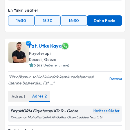
Takvim Talebini Gönder
En Yakın Saatler
14:30
15:30
16:30
Daha Fazla
Fzt. Utku Kaya
Fizyoterapi
Kocaeli
, Gebze
5
(
62
Değerlendirme)
Biz oğlumun sol kol kıkırdak kemik zedelenmesi
Devamı
üzerine başvurduk. Fzt....
Adres
2
Adres
1
FizyoNORM Fizyoterapi Klinik - Gebze
Haritada Göster
Kirazpınar Mahallesi Şehit Ali Gaffar Okan Caddesi No:115 G