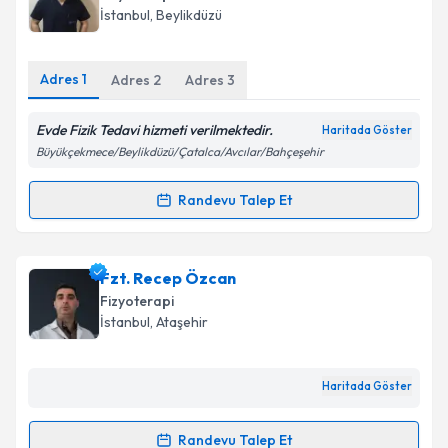
İstanbul
, Beylikdüzü
Adres
1
Adres
2
Adres
3
Evde Fizik Tedavi hizmeti verilmektedir.
Haritada Göster
Büyükçekmece/Beylikdüzü/Çatalca/Avcılar/Bahçeşehir
Randevu Talep Et
Randevu Takvimi Talebi
Fzt. Orkun Menek
için randevu takvimi talebi
Fzt. Recep Özcan
oluşturun. Size bu uzmandan randevu almanız için bir
Fizyoterapi
takvim hazırlandığında e-posta ile bilgilendireceğiz.
İstanbul
, Ataşehir
E-posta Adresiniz
Haritada Göster
Randevu Talep Et