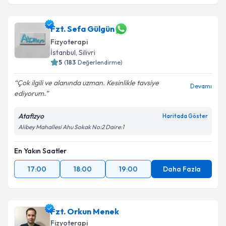
Fzt. Sefa Gülgün
Fizyoterapi
İstanbul
, Silivri
5
(
183
Değerlendirme)
Çok ilgili ve alanında uzman. Kesinlikle tavsiye
Devamı
ediyorum.
Atafizyo
Haritada Göster
Alibey Mahallesi Ahu Sokak No:2 Daire:1
En Yakın Saatler
17:00
18:00
19:00
Daha Fazla
Fzt. Orkun Menek
Fizyoterapi