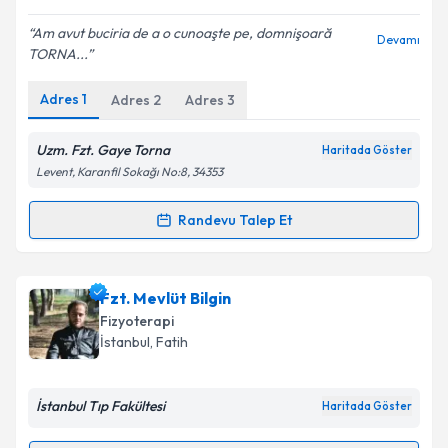
E-posta Adresiniz
Am avut buciria de a o cunoaşte pe, domnişoară
Devamı
TORNA...
Adres
1
Adres
2
Adres
3
Kişisel verilerimin işlenmesine ilişkin
Aydınlatma
Metni
'ni okudum ve kişisel verilerimin belirtilen
kapsamda işlenmesini kabul ediyorum.
Uzm. Fzt. Gaye Torna
Haritada Göster
Levent, Karanfil Sokağı No:8, 34353
Takvim Talebini Gönder
Randevu Talep Et
Randevu Takvimi Talebi
Fzt. Gaye Torna
için randevu takvimi talebi oluşturun.
Fzt. Mevlüt Bilgin
Size bu uzmandan randevu almanız için bir takvim
Fizyoterapi
hazırlandığında e-posta ile bilgilendireceğiz.
İstanbul
, Fatih
E-posta Adresiniz
İstanbul Tıp Fakültesi
Haritada Göster