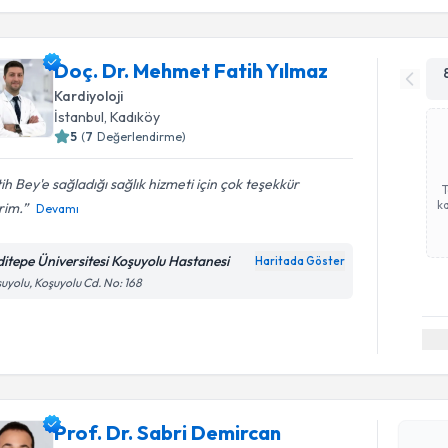
işlenm
Doç. Dr. Mehmet Fatih Yılmaz
Kardiyoloji
İstanbul
, Kadıköy
5
(
7
Değerlendirme)
ih Bey'e sağladığı sağlık hizmeti için çok teşekkür
ka
rim.
Devamı
ditepe Üniversitesi Koşuyolu Hastanesi
Haritada Göster
uyolu, Koşuyolu Cd. No: 168
Randevu T
Prof. Dr.
Prof. Dr. Sabri Demircan
oluşturun. 