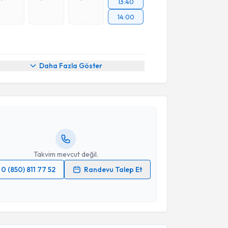
13:40
14:00
akvimi Talebi
Daha Fazla Göster
Ceyla Zeynep Çolakoğlu Gevher
için randevu
ebi oluşturun. Size bu uzmandan randevu almanız için
hazırlandığında e-posta ile bilgilendireceğiz.
resiniz
Takvim mevcut değil.
0 (850) 811 77 52
Randevu Talep Et
akvimi Talebi
 verilerimin işlenmesine ilişkin
Aydınlatma Metni
'ni
 ve kişisel verilerimin belirtilen kapsamda
esini kabul ediyorum.
Üyesi Özkan Bekler
için randevu takvimi talebi