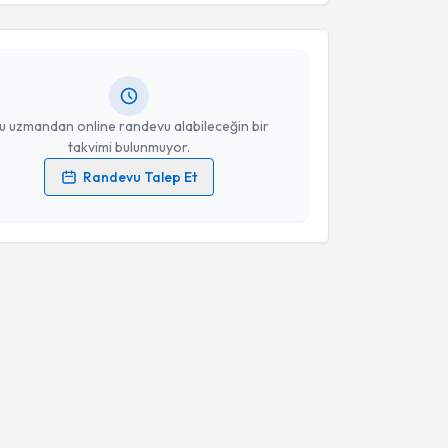
atih Beşiroğlu
için randevu takvimi talebi oluşturun.
Takvim Talebini Gönder
andan randevu almanız için bir takvim
ında e-posta ile bilgilendireceğiz.
resiniz
u uzmandan online randevu alabileceğin bir
takvimi bulunmuyor.
Randevu Talep Et
 verilerimin işlenmesine ilişkin
Aydınlatma Metni
'ni
 ve kişisel verilerimin belirtilen kapsamda
esini kabul ediyorum.
Takvim Talebini Gönder