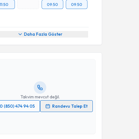
11:50
09:50
09:50
Daha Fazla Göster
akvimi Talebi
Müslüm Şahin
için randevu takvimi talebi oluşturun.
andan randevu almanız için bir takvim
ında e-posta ile bilgilendireceğiz.
resiniz
Takvim mevcut değil.
0 (850) 474 94 05
Randevu Talep Et
 verilerimin işlenmesine ilişkin
Aydınlatma Metni
'ni
 ve kişisel verilerimin belirtilen kapsamda
akvimi Talebi
esini kabul ediyorum.