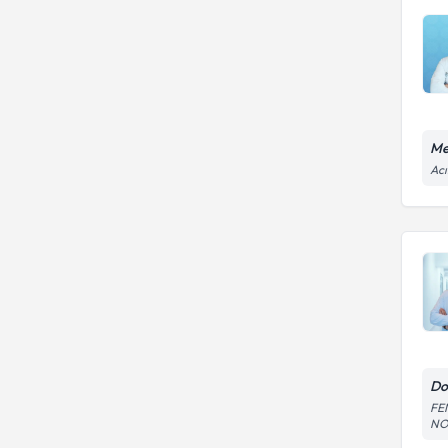
Me
Acı
Do
FE
NO: