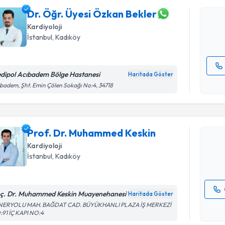
oluşturun. 
hazırlandığ
Dr. Öğr. Üyesi Özkan Bekler
Kardiyoloji
E-posta Ad
İstanbul
, Kadıköy
dipol Acıbadem Bölge Hastanesi
Haritada Göster
Randevu T
Kişisel
badem, Şht. Emin Çölen Sokağı No:4, 34718
okudum
işlenm
Prof. Dr.
oluşturun. 
Prof. Dr. Muhammed Keskin
hazırlandığ
Kardiyoloji
E-posta Ad
İstanbul
, Kadıköy
ç. Dr. Muhammed Keskin Muayenehanesi
Haritada Göster
Kişisel
NERYOLU MAH. BAĞDAT CAD. BÜYÜKHANLI PLAZA İŞ MERKEZİ
91 İÇ KAPI NO:4
okudum