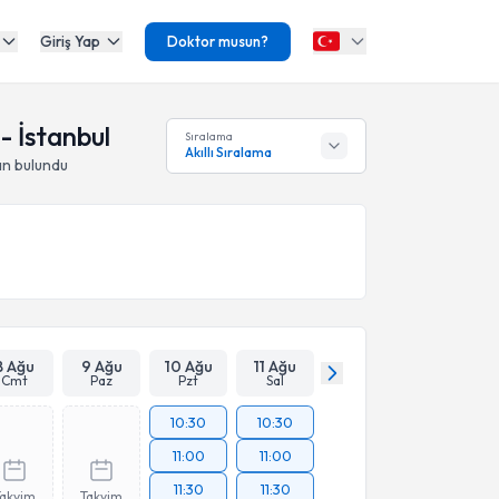
Giriş Yap
Doktor musun?
- İstanbul
Sıralama
Akıllı Sıralama
n bulundu
8 Ağu
9 Ağu
10 Ağu
11 Ağu
Cmt
Paz
Pzt
Sal
10:30
10:30
11:00
11:00
11:30
11:30
Takvim
Takvim