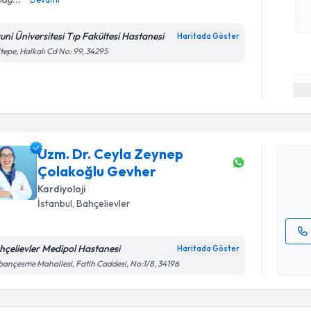
runi Üniversitesi Tıp Fakültesi Hastanesi
Haritada Göster
tepe, Halkalı Cd No: 99, 34295
Randevu T
Uzm. Dr. 
takvimi tal
Uzm. Dr. Ceyla Zeynep
bir takvim 
Çolakoğlu Gevher
E-posta Ad
Kardiyoloji
İstanbul
, Bahçelievler
hçelievler Medipol Hastanesi
Haritada Göster
Randevu T
Kişisel
ançesme Mahallesi, Fatih Caddesi, No:1/8, 34196
okudum
işlenm
Dr. Öğr. 