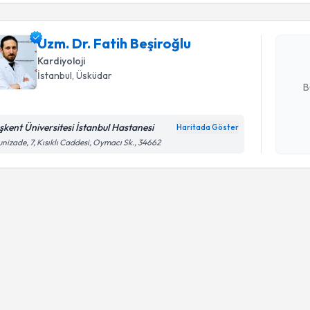
Uzm. Dr. F
Size bu uzm
Uzm. Dr. Fatih Beşiroğlu
hazırlandığ
Kardiyoloji
E-posta Ad
İstanbul
, Üsküdar
B
şkent Üniversitesi İstanbul Hastanesi
Haritada Göster
Kişisel
unizade, 7, Kısıklı Caddesi, Oymacı Sk., 34662
okudum
işlenm