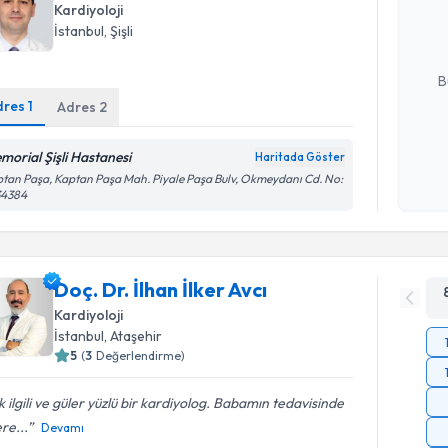
Kardiyoloji
hazırlandığ
İstanbul
, Şişli
E-posta Ad
B
dres
1
Adres
2
Kişisel
morial Şişli Hastanesi
Haritada Göster
okudum
tan Paşa, Kaptan Paşa Mah. Piyale Paşa Bulv, Okmeydanı Cd. No:
işlenm
34384
Doç. Dr. İlhan İlker Avcı
Kardiyoloji
İstanbul
, Ataşehir
5
(
3
Değerlendirme)
 ilgili ve güler yüzlü bir kardiyolog. Babamın tedavisinde
ere...
Devamı