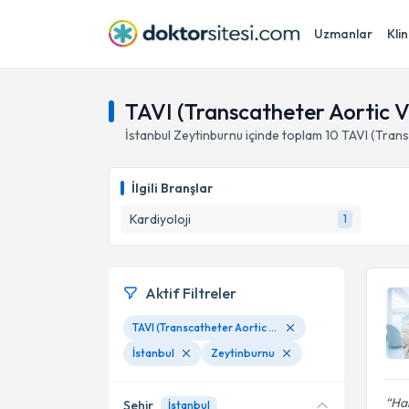
Uzmanlar
Klin
TAVI (Transcatheter Aortic V
İstanbul
Zeytinburnu
içinde toplam
10
TAVI (Trans
İlgili Branşlar
Kardiyoloji
1
Aktif Filtreler
TAVI (Transcatheter Aortic Valve Implantation) prosedürü
İstanbul
Zeytinburnu
Har
Şehir
İstanbul