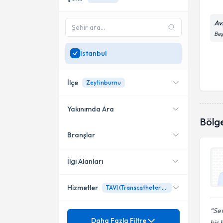
Av
Beş
İstanbul
İlçe
Zeytinburnu
Yakınımda Ara
Bölg
Branşlar
Konumuma yakın uzmanları
Ataşehir
göster
Kadıköy
İlgi Alanları
Şişli
Hizmetler
TAVI (Transcatheter Aortic Valve Implantation) prosedürü
Kardiyoloji
Bağcılar
Sev
Mezuniyet
24 Saatlik Ambulatuar
Daha Fazla Filtre
Bahçelievler
bir 