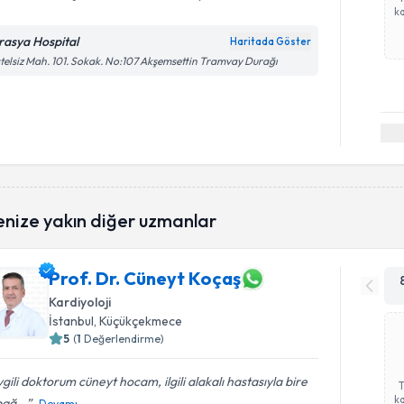
ka
rasya Hospital
Haritada Göster
telsiz Mah. 101. Sokak. No:107 Akşemsettin Tramvay Durağı
enize yakın diğer uzmanlar
Prof. Dr. Cüneyt Koçaş
Kardiyoloji
İstanbul
, Küçükçekmece
5
(
1
Değerlendirme)
gili doktorum cüneyt hocam, ilgili alakalı hastasıyla bire
ka
bağ...
Devamı