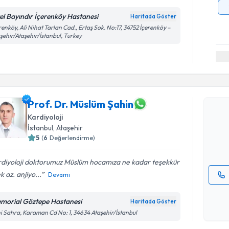
el Bayındır İçerenköy Hastanesi
Haritada Göster
renköy, Ali Nihat Tarlan Cad., Ertaş Sok. No:17, 34752 İçerenköy –
şehir/Ataşehir/İstanbul, Turkey
Randevu T
Prof. Dr. 
Prof. Dr. Müslüm Şahin
Size bu uzm
Kardiyoloji
hazırlandığ
İstanbul
, Ataşehir
5
(
6
Değerlendirme)
E-posta Ad
rdiyoloji doktorumuz Müslüm hocamıza ne kadar teşekkür
k az. anjiyo...
Devamı
Kişisel
okudum
morial Göztepe Hastanesi
Haritada Göster
Randevu T
işlenm
i Sahra, Karaman Cd No: 1, 34634 Ataşehir/İstanbul