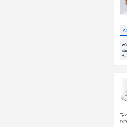
A
Me
Kap
4, 
Çok
bizl