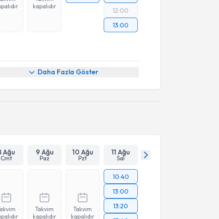
palıdır
kapalıdır
12:00
13:00
Daha Fazla Göster
8 Ağu
9 Ağu
10 Ağu
11 Ağu
Cmt
Paz
Pzt
Sal
10:40
13:00
13:20
Takvim
Takvim
Takvim
palıdır
kapalıdır
kapalıdır