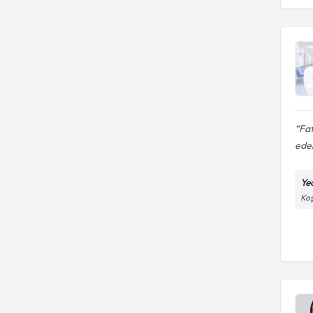
Fat
ede
Ye
Koş