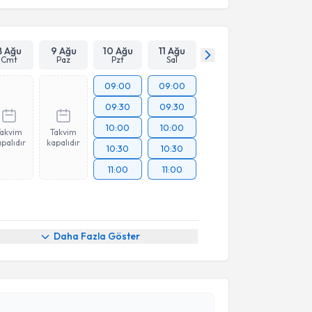
esini kabul ediyorum.
Takvim Talebini Gönder
8 Ağu
9 Ağu
10 Ağu
11 Ağu
Cmt
Paz
Pzt
Sal
09:00
09:00
09:30
09:30
10:00
10:00
Takvim
Takvim
palıdır
kapalıdır
10:30
10:30
11:00
11:00
Daha Fazla Göster
akvimi Talebi
 Sabri Demircan
için randevu takvimi talebi
Size bu uzmandan randevu almanız için bir takvim