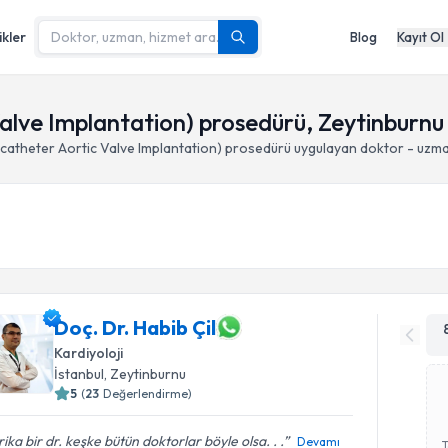
ikler
Blog
Kayıt Ol
alve Implantation) prosedürü, Zeytinburnu 
catheter Aortic Valve Implantation) prosedürü
uygulayan doktor - uzma
Doç. Dr. Habib Çil
Kardiyoloji
İstanbul
, Zeytinburnu
5
(
23
Değerlendirme)
ika bir dr. keşke bütün doktorlar böyle olsa. . .
Devamı