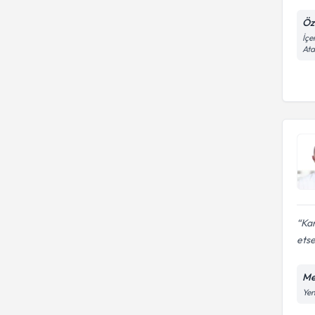
Öz
İçe
Ata
Ka
etse
Me
Yen