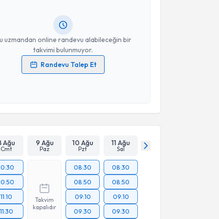
ında e-posta ile bilgilendireceğiz.
resiniz
u uzmandan online randevu alabileceğin bir
takvimi bulunmuyor.
Randevu Talep Et
 verilerimin işlenmesine ilişkin
Aydınlatma Metni
'ni
 ve kişisel verilerimin belirtilen kapsamda
esini kabul ediyorum.
Takvim Talebini Gönder
8 Ağu
9 Ağu
10 Ağu
11 Ağu
Cmt
Paz
Pzt
Sal
10:30
08:30
08:30
10:50
08:50
08:50
11:10
09:10
09:10
Takvim
kapalıdır
11:30
09:30
09:30