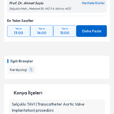
Prof. Dr. Ahmet Soylu
Haritada Göster
Selçuklu Mah., Metanet Sk. NO:1 4. Kat no :403
En Yakın Saatler
Yarın
Yarın
Yarın
Daha Fazla
13:00
14:00
15:00
İlgili Branşlar
Kardiyoloji
1
Konya İlçeleri
Selçuklu
TAVI (Transcatheter Aortic Valve
Implantation) prosedürü