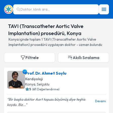
Doktor, klinik ara...
TAVI (Transcatheter Aortic Valve
Implantation) prosedürü, Konya
Konya
içinde toplam
1
TAVI (Transcatheter Aortic Valve
Implantation) prosedürü
uygulayan doktor - uzman bulundu
Filtrele
Akıllı Sıralama
Prof. Dr. Ahmet Soylu
Kardiyoloji
Konya
, Selçuklu
5
(
61
Değerlendirme)
Bir başka doktor Aort topuzu büyümüş diye teşhis
Devamı
koydu. Biz...