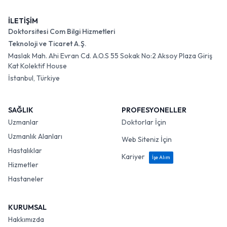
İLETİŞİM
Doktorsitesi Com Bilgi Hizmetleri
Teknoloji ve Ticaret A.Ş.
Maslak Mah. Ahi Evran Cd. A.O.S 55 Sokak No:2 Aksoy Plaza Giriş
Kat Kolektif House
İstanbul, Türkiye
SAĞLIK
PROFESYONELLER
Uzmanlar
Doktorlar İçin
Uzmanlık Alanları
Web Siteniz İçin
Hastalıklar
Kariyer
İşe Alım
Hizmetler
Hastaneler
KURUMSAL
Hakkımızda