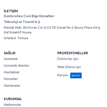
İLETİŞİM
Doktorsitesi Com Bilgi Hizmetleri
Teknoloji ve Ticaret A.Ş.
Maslak Mah. Ahi Evran Cd. A.O.S 55 Sokak No:2 Aksoy Plaza Giriş
Kat Kolektif House
İstanbul, Türkiye
SAĞLIK
PROFESYONELLER
Uzmanlar
Doktorlar İçin
Uzmanlık Alanları
Web Siteniz İçin
Hastalıklar
Kariyer
İşe Alım
Hizmetler
Hastaneler
KURUMSAL
Hakkımızda