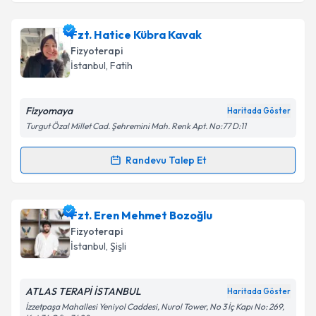
Fzt. Rojbin Kılıç
için randevu takvimi talebi oluşturun.
Fzt. Hatice Kübra Kavak
Size bu uzmandan randevu almanız için bir takvim
Fizyoterapi
hazırlandığında e-posta ile bilgilendireceğiz.
İstanbul
, Fatih
E-posta Adresiniz
Fizyomaya
Haritada Göster
Turgut Özal Millet Cad. Şehremini Mah. Renk Apt. No:77 D:11
Kişisel verilerimin işlenmesine ilişkin
Aydınlatma
Randevu Talep Et
Randevu Takvimi Talebi
Metni
'ni okudum ve kişisel verilerimin belirtilen
kapsamda işlenmesini kabul ediyorum.
Fzt. Hatice Kübra Kavak
için randevu takvimi talebi
Fzt. Eren Mehmet Bozoğlu
oluşturun. Size bu uzmandan randevu almanız için bir
Takvim Talebini Gönder
Fizyoterapi
takvim hazırlandığında e-posta ile bilgilendireceğiz.
İstanbul
, Şişli
E-posta Adresiniz
ATLAS TERAPİ İSTANBUL
Haritada Göster
İzzetpaşa Mahallesi Yeniyol Caddesi, Nurol Tower, No 3 İç Kapı No: 269,