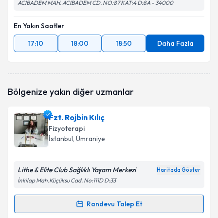
ACIBADEM MAH. ACIBADEM CD. NO:87 KAT:4 D:8A - 34000
En Yakın Saatler
17:10
18:00
18:50
Daha Fazla
Bölgenize yakın diğer uzmanlar
Fzt. Rojbin Kılıç
Fizyoterapi
İstanbul
, Ümraniye
Lithe & Elite Club Sağlıklı Yaşam Merkezi
Haritada Göster
İnkilap Mah.Küçüksu Cad. No:111D D:33
Randevu Talep Et
Randevu Takvimi Talebi