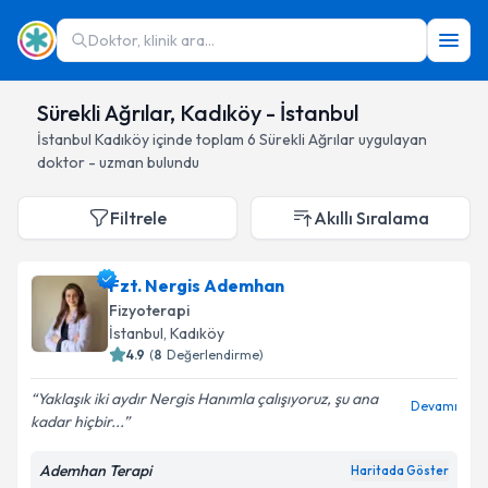
Doktor, klinik ara...
Sürekli Ağrılar, Kadıköy - İstanbul
İstanbul
Kadıköy
içinde toplam
6
Sürekli Ağrılar
uygulayan
doktor - uzman bulundu
Filtrele
Akıllı Sıralama
Fzt. Nergis Ademhan
Fizyoterapi
İstanbul
, Kadıköy
4.9
(
8
Değerlendirme)
Yaklaşık iki aydır Nergis Hanımla çalışıyoruz, şu ana
Devamı
kadar hiçbir...
Ademhan Terapi
Haritada Göster