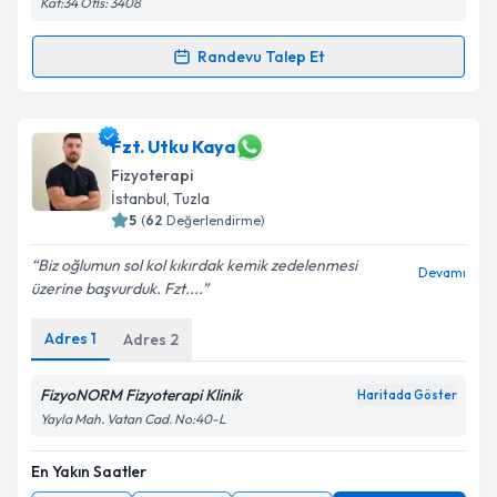
Kat:34 Ofis: 3408
Kişisel verilerimin işlenmesine ilişkin
Aydınlatma
Randevu Talep Et
Metni
'ni okudum ve kişisel verilerimin belirtilen
Randevu Takvimi Talebi
kapsamda işlenmesini kabul ediyorum.
Fzt. Eren Mehmet Bozoğlu
için randevu takvimi
Fzt. Utku Kaya
Takvim Talebini Gönder
talebi oluşturun. Size bu uzmandan randevu almanız
Fizyoterapi
için bir takvim hazırlandığında e-posta ile
İstanbul
, Tuzla
bilgilendireceğiz.
5
(
62
Değerlendirme)
E-posta Adresiniz
Biz oğlumun sol kol kıkırdak kemik zedelenmesi
Devamı
üzerine başvurduk. Fzt....
Adres
1
Adres
2
Kişisel verilerimin işlenmesine ilişkin
Aydınlatma
Metni
'ni okudum ve kişisel verilerimin belirtilen
FizyoNORM Fizyoterapi Klinik
Haritada Göster
kapsamda işlenmesini kabul ediyorum.
Yayla Mah. Vatan Cad. No:40-L
En Yakın Saatler
Takvim Talebini Gönder