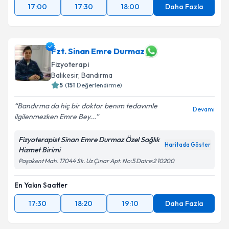
17:00
17:30
18:00
Daha Fazla
Fzt. Sinan Emre Durmaz
Fizyoterapi
Balıkesir
, Bandırma
5
(
151
Değerlendirme)
Bandırma da hiç bir doktor benım tedavımle
Devamı
ilgilenmezken Emre Bey...
Fizyoterapist Sinan Emre Durmaz Özel Sağlık
Haritada Göster
Hizmet Birimi
Paşakent Mah. 17044 Sk. Uz Çınar Apt. No:5 Daire:2 10200
En Yakın Saatler
17:30
18:20
19:10
Daha Fazla