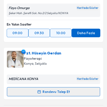
Fizyo Omurga
Haritada Göster
Şeker Mah. Şerefli Sok. No:2/2 Selçuklu/KONYA
En Yakın Saatler
09:00
09:30
10:00
Daha Fazla
Fzt. Hüseyin Gerdan
Fizyoterapi
Konya
, Selçuklu
MEDİCANA KONYA
Haritada Göster
Randevu Talep Et
Randevu Takvimi Talebi