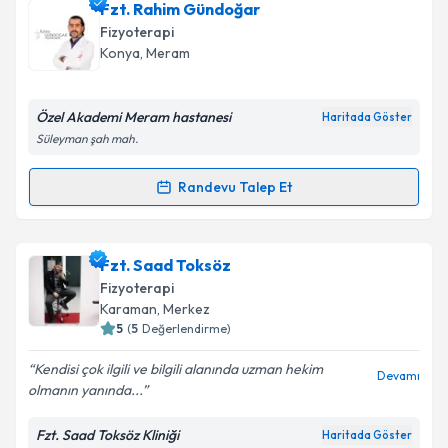
Fzt. Rahim Gündoğar
Fizyoterapi
Konya
, Meram
Özel Akademi Meram hastanesi
Haritada Göster
Süleyman şah mah.
Randevu Talep Et
Randevu Takvimi Talebi
Fzt. Rahim Gündoğar
için randevu takvimi talebi
Fzt. Saad Toksöz
oluşturun. Size bu uzmandan randevu almanız için bir
Fizyoterapi
takvim hazırlandığında e-posta ile bilgilendireceğiz.
Karaman
, Merkez
5
(
5
Değerlendirme)
E-posta Adresiniz
Kendisi çok ilgili ve bilgili alanında uzman hekim
Devamı
olmanın yanında...
Fzt. Saad Toksöz Kliniği
Haritada Göster
Kişisel verilerimin işlenmesine ilişkin
Aydınlatma