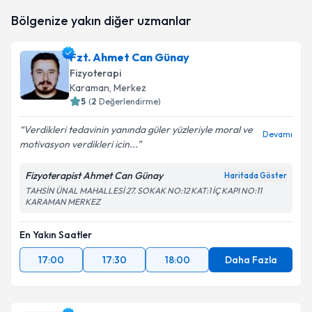
Fzt. Hüseyin Gerdan
için randevu takvimi talebi
Bölgenize yakın diğer uzmanlar
oluşturun. Size bu uzmandan randevu almanız için bir
takvim hazırlandığında e-posta ile bilgilendireceğiz.
Fzt. Ahmet Can Günay
E-posta Adresiniz
Fizyoterapi
Karaman
, Merkez
5
(
2
Değerlendirme)
Verdikleri tedavinin yanında güler yüzleriyle moral ve
Kişisel verilerimin işlenmesine ilişkin
Aydınlatma
Devamı
motivasyon verdikleri icin...
Metni
'ni okudum ve kişisel verilerimin belirtilen
kapsamda işlenmesini kabul ediyorum.
Fizyoterapist Ahmet Can Günay
Haritada Göster
TAHSİN ÜNAL MAHALLESİ 27. SOKAK NO:12 KAT:1 İÇ KAPI NO:11
KARAMAN MERKEZ
Takvim Talebini Gönder
En Yakın Saatler
17:00
17:30
18:00
Daha Fazla