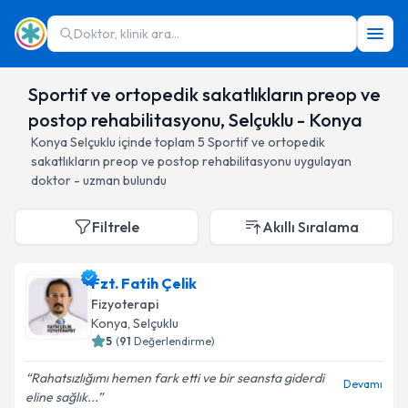
Doktor, klinik ara...
Sportif ve ortopedik sakatlıkların preop ve
postop rehabilitasyonu, Selçuklu - Konya
Konya
Selçuklu
içinde toplam
5
Sportif ve ortopedik
sakatlıkların preop ve postop rehabilitasyonu
uygulayan
doktor - uzman bulundu
Filtrele
Akıllı Sıralama
Fzt. Fatih Çelik
Fizyoterapi
Konya
, Selçuklu
5
(
91
Değerlendirme)
Rahatsızlığımı hemen fark etti ve bir seansta giderdi
Devamı
eline sağlık...