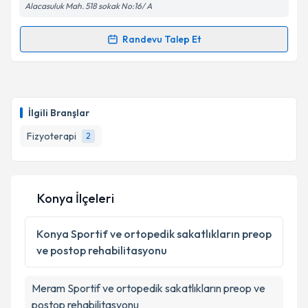
Alacasuluk Mah. 518 sokak No:16/ A
Metni
'ni okudum ve kişisel verilerimin belirtilen
kapsamda işlenmesini kabul ediyorum.
Randevu Talep Et
Randevu Takvimi Talebi
Takvim Talebini Gönder
Fzt. Saad Toksöz
için randevu takvimi talebi
oluşturun. Size bu uzmandan randevu almanız için bir
İlgili Branşlar
takvim hazırlandığında e-posta ile bilgilendireceğiz.
Fizyoterapi
2
E-posta Adresiniz
Konya İlçeleri
Kişisel verilerimin işlenmesine ilişkin
Aydınlatma
Metni
'ni okudum ve kişisel verilerimin belirtilen
Konya
Sportif ve ortopedik sakatlıkların preop
kapsamda işlenmesini kabul ediyorum.
ve postop rehabilitasyonu
Takvim Talebini Gönder
Meram
Sportif ve ortopedik sakatlıkların preop ve
postop rehabilitasyonu