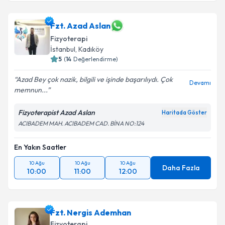
Fzt. Azad Aslan
Fizyoterapi
İstanbul
, Kadıköy
5
(
14
Değerlendirme)
Azad Bey çok nazik, bilgili ve işinde başarılıydı. Çok
Devamı
memnun...
Fizyoterapist Azad Aslan
Haritada Göster
ACIBADEM MAH. ACIBADEM CAD. BİNA NO:124
En Yakın Saatler
10 Ağu
10 Ağu
10 Ağu
Daha Fazla
10:00
11:00
12:00
Fzt. Nergis Ademhan
Fizyoterapi