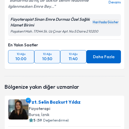
Bandırma da hiç bir doktor benım tedavımle
Devamı
ilgilenmezken Emre Bey...
Fizyoterapist Sinan Emre Durmaz Özel Sağlık
Haritada Göster
Hizmet Birimi
Paşakent Mah. 17044 Sk. Uz Çınar Apt. No:5 Daire:2 10200
En Yakın Saatler
10 Ağu
10 Ağu
10 Ağu
Daha Fazla
10:00
10:50
11:40
Bölgenize yakın diğer uzmanlar
Fzt. Selin Bozkurt Yıldız
Fizyoterapi
Bursa
, İznik
5
(
59
Değerlendirme)