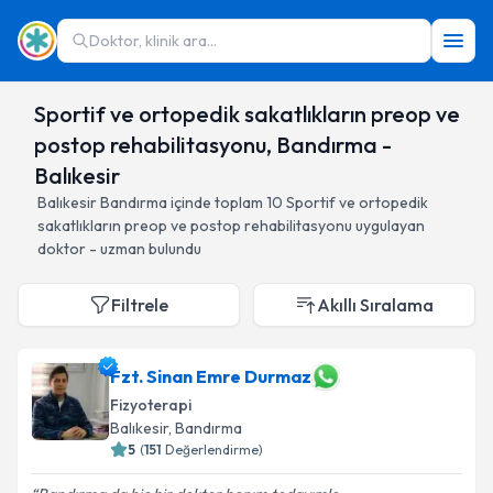
Doktor, klinik ara...
Sportif ve ortopedik sakatlıkların preop ve
postop rehabilitasyonu, Bandırma -
Balıkesir
Balıkesir
Bandırma
içinde toplam
10
Sportif ve ortopedik
sakatlıkların preop ve postop rehabilitasyonu
uygulayan
doktor - uzman bulundu
Filtrele
Akıllı Sıralama
Fzt. Sinan Emre Durmaz
Fizyoterapi
Balıkesir
, Bandırma
5
(
151
Değerlendirme)