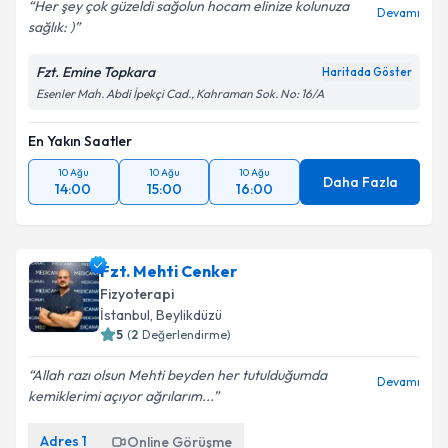
Her şey çok güzeldi sağolun hocam elinize kolunuza
Devamı
sağlık: )
Fzt. Emine Topkara
Haritada Göster
Esenler Mah. Abdi İpekçi Cad., Kahraman Sok. No: 16/A
En Yakın Saatler
10 Ağu
10 Ağu
10 Ağu
Daha Fazla
14:00
15:00
16:00
Fzt. Mehti Cenker
Fizyoterapi
İstanbul
, Beylikdüzü
5
(
2
Değerlendirme)
Allah razı olsun Mehti beyden her tutulduğumda
Devamı
kemiklerimi açıyor ağrılarım...
Adres
1
Online Görüşme