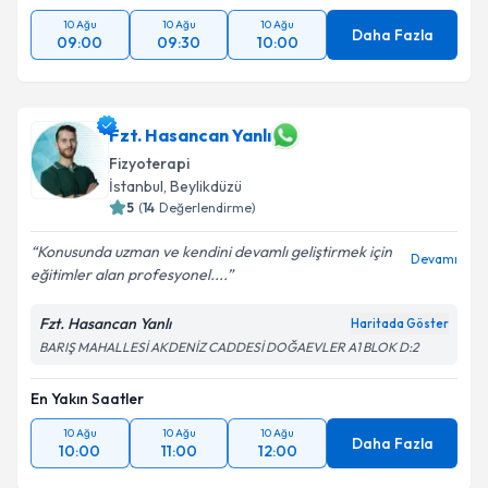
10 Ağu
10 Ağu
10 Ağu
Daha Fazla
09:00
09:30
10:00
Fzt. Hasancan Yanlı
Fizyoterapi
İstanbul
, Beylikdüzü
5
(
14
Değerlendirme)
Konusunda uzman ve kendini devamlı geliştirmek için
Devamı
eğitimler alan profesyonel....
Fzt. Hasancan Yanlı
Haritada Göster
BARIŞ MAHALLESİ AKDENİZ CADDESİ DOĞAEVLER A1 BLOK D:2
En Yakın Saatler
10 Ağu
10 Ağu
10 Ağu
Daha Fazla
10:00
11:00
12:00