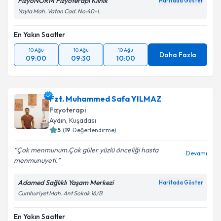
FizyoNORM Fizyoterapi Klinik
Haritada Göster
Yayla Mah. Vatan Cad. No:40-L
En Yakın Saatler
10 Ağu
10 Ağu
10 Ağu
Daha Fazla
09:00
09:30
10:00
Fzt. Muhammed Safa YILMAZ
Fizyoterapi
Aydın
, Kuşadası
5
(
19
Değerlendirme)
Çok menmunum.Çok güler yüzlü önceliği hasta
Devamı
menmunuyeti.
Adamed Sağlıklı Yaşam Merkezi
Haritada Göster
Cumhuriyet Mah. Ant Sokak 16/B
En Yakın Saatler