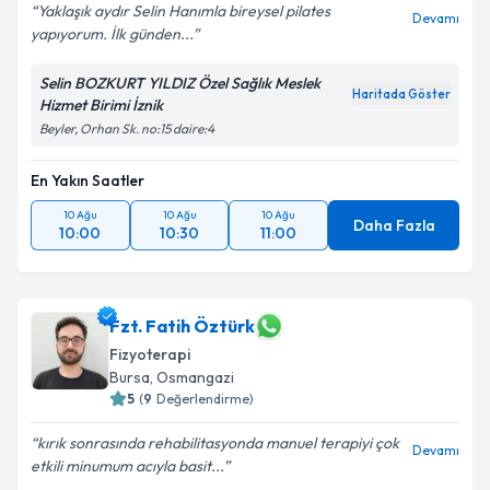
Yaklaşık aydır Selin Hanımla bireysel pilates
Devamı
yapıyorum. İlk günden...
Selin BOZKURT YILDIZ Özel Sağlık Meslek
Haritada Göster
Hizmet Birimi İznik
Beyler, Orhan Sk. no:15 daire:4
En Yakın Saatler
10 Ağu
10 Ağu
10 Ağu
Daha Fazla
10:00
10:30
11:00
Fzt. Fatih Öztürk
Fizyoterapi
Bursa
, Osmangazi
5
(
9
Değerlendirme)
kırık sonrasında rehabilitasyonda manuel terapiyi çok
Devamı
etkili minumum acıyla basit...