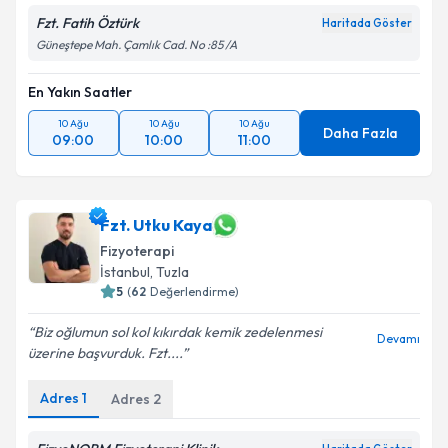
Fzt. Fatih Öztürk
Haritada Göster
Güneştepe Mah. Çamlık Cad. No :85 /A
En Yakın Saatler
10 Ağu
10 Ağu
10 Ağu
Daha Fazla
09:00
10:00
11:00
Fzt. Utku Kaya
Fizyoterapi
İstanbul
, Tuzla
5
(
62
Değerlendirme)
Biz oğlumun sol kol kıkırdak kemik zedelenmesi
Devamı
üzerine başvurduk. Fzt....
Adres
1
Adres
2