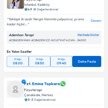
İstanbul
, Kadıköy
4.9
(
8
Değerlendirme)
Yaklaşık iki aydır Nergis Hanımla çalışıyoruz, şu ana
Devamı
kadar hiçbir...
Ademhan Terapi
Haritada Göster
ACIBADEM MAH. ACIBADEM CD. NO:87 KAT:4 D:8A - 34000
En Yakın Saatler
10 Ağu
10 Ağu
10 Ağu
Daha Fazla
08:00
08:50
09:40
Fzt. Emine Topkara
Fizyoterapi
Çanakkale
, Merkez
5
(
3
Değerlendirme)