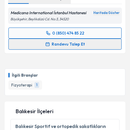
Medicana International İstanbul Hastanesi
Haritada Göster
Büyükşehir, Beylikdüzü Cd. No:3, 34520
0 (850) 474 85 22
Randevu Takvimi Talebi
Randevu Talep Et
Fzt. Mehti Cenker
için randevu takvimi talebi
oluşturun. Size bu uzmandan randevu almanız için bir
takvim hazırlandığında e-posta ile bilgilendireceğiz.
İlgili Branşlar
E-posta Adresiniz
Fizyoterapi
1
Kişisel verilerimin işlenmesine ilişkin
Aydınlatma
Balıkesir İlçeleri
Metni
'ni okudum ve kişisel verilerimin belirtilen
kapsamda işlenmesini kabul ediyorum.
Balıkesir
Sportif ve ortopedik sakatlıkların