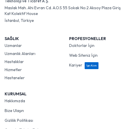
Teknoloji ve Ticaret A.Ş.
Maslak Mah. Ahi Evran Cd. A.O.S 55 Sokak No:2 Aksoy Plaza Giriş
Kat Kolektif House
İstanbul, Türkiye
SAĞLIK
PROFESYONELLER
Uzmanlar
Doktorlar İçin
Uzmanlık Alanları
Web Siteniz İçin
Hastalıklar
Kariyer
İşe Alım
Hizmetler
Hastaneler
KURUMSAL
Hakkımızda
Bize Ulaşın
Gizlilik Politikası