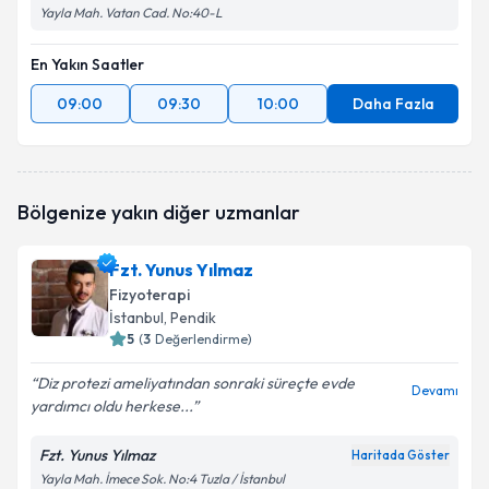
Yayla Mah. Vatan Cad. No:40-L
En Yakın Saatler
09:00
09:30
10:00
Daha Fazla
Bölgenize yakın diğer uzmanlar
Fzt. Yunus Yılmaz
Fizyoterapi
İstanbul
, Pendik
5
(
3
Değerlendirme)
Diz protezi ameliyatından sonraki süreçte evde
Devamı
yardımcı oldu herkese...
Fzt. Yunus Yılmaz
Haritada Göster
Yayla Mah. İmece Sok. No:4 Tuzla / İstanbul