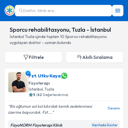
Doktor, klinik ara...
Sporcu rehabilitasyonu, Tuzla - İstanbul
İstanbul
Tuzla
içinde toplam
10
Sporcu rehabilitasyonu
uygulayan doktor - uzman bulundu
Filtrele
Akıllı Sıralama
Fzt. Utku Kaya
Fizyoterapi
İstanbul
, Tuzla
5
(
62
Değerlendirme)
Biz oğlumun sol kol kıkırdak kemik zedelenmesi
Devamı
üzerine başvurduk. Fzt....
FizyoNORM Fizyoterapi Klinik
Haritada Göster