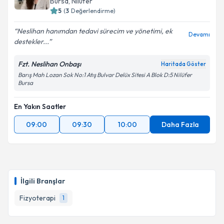
Bursa
, Nilüfer
5
(
3
Değerlendirme)
E-posta Adresiniz
Neslihan hanımdan tedavi sürecim ve yönetimi, ek
Devamı
destekler...
Fzt. Neslihan Onbaşı
Haritada Göster
Kişisel verilerimin işlenmesine ilişkin
Aydınlatma
Barış Mah Lozan Sok No:1 Atış Bulvar Delüx Sitesi A Blok D:5 Nilüfer
Metni
'ni okudum ve kişisel verilerimin belirtilen
Bursa
kapsamda işlenmesini kabul ediyorum.
En Yakın Saatler
Takvim Talebini Gönder
09:00
09:30
10:00
Daha Fazla
İlgili Branşlar
Fizyoterapi
1