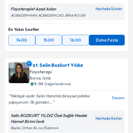
Fizyoterapist Azad Aslan
Haritada Göster
ACIBADEM MAH. ACIBADEM CAD. BİNA NO:124
En Yakın Saatler
14:00
15:00
16:00
Daha Fazla
Fzt. Selin Bozkurt Yıldız
Fizyoterapi
Bursa
, İznik
5
(
59
Değerlendirme)
Yaklaşık aydır Selin Hanımla bireysel pilates
Devamı
yapıyorum. İlk günden...
Selin BOZKURT YILDIZ Özel Sağlık Meslek
Haritada Göster
Hizmet Birimi İznik
Beyler, Orhan Sk. no:15 daire:4