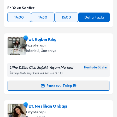
En Yakın Saatler
14:00
14:30
15:00
Daha Fazla
Fzt. Rojbin Kılıç
Fizyoterapi
İstanbul
, Ümraniye
Lithe & Elite Club Sağlıklı Yaşam Merkezi
Haritada Göster
İnkilap Mah.Küçüksu Cad. No:111D D:33
Randevu Talep Et
Randevu Takvimi Talebi
Fzt. Rojbin Kılıç
için randevu takvimi talebi oluşturun.
Fzt. Neslihan Onbaşı
Size bu uzmandan randevu almanız için bir takvim
Fizyoterapi
hazırlandığında e-posta ile bilgilendireceğiz.