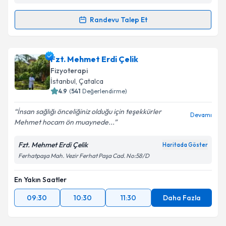
Randevu Talep Et
Randevu Takvimi Talebi
Fzt. Yunus Yılmaz
için randevu takvimi talebi
Fzt. Mehmet Erdi Çelik
oluşturun. Size bu uzmandan randevu almanız için bir
Fizyoterapi
takvim hazırlandığında e-posta ile bilgilendireceğiz.
İstanbul
, Çatalca
4.9
(
541
Değerlendirme)
E-posta Adresiniz
İnsan sağlığı önceliğiniz olduğu için teşekkürler
Devamı
Mehmet hocam ön muaynede...
Fzt. Mehmet Erdi Çelik
Haritada Göster
Kişisel verilerimin işlenmesine ilişkin
Aydınlatma
Ferhatpaşa Mah. Vezir Ferhat Paşa Cad. No:58/D
Metni
'ni okudum ve kişisel verilerimin belirtilen
kapsamda işlenmesini kabul ediyorum.
En Yakın Saatler
09:30
10:30
11:30
Daha Fazla
Takvim Talebini Gönder