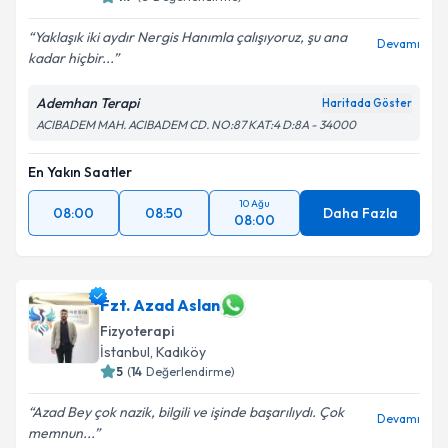
Yaklaşık iki aydır Nergis Hanımla çalışıyoruz, şu ana
Devamı
kadar hiçbir...
Ademhan Terapi
Haritada Göster
ACIBADEM MAH. ACIBADEM CD. NO:87 KAT:4 D:8A - 34000
En Yakın Saatler
10 Ağu
08:00
08:50
Daha Fazla
08:00
Fzt. Azad Aslan
Fizyoterapi
İstanbul
, Kadıköy
5
(
14
Değerlendirme)
Azad Bey çok nazik, bilgili ve işinde başarılıydı. Çok
Devamı
memnun...