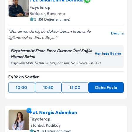
Fizyoterapi
Balıkesir
, Bandırma
5
(
151
Değerlendirme)
Bandırma da hiç bir doktor benım tedavımle
Devamı
ilgilenmezken Emre Bey...
Fizyoterapist Sinan Emre Durmaz Özel Sağlık
Haritada Göster
Hizmet Birimi
Paşakent Mah. 17044 Sk. Uz Çınar Apt. No:5 Daire:2 10200
En Yakın Saatler
10:00
10:50
13:00
Daha Fazla
Fzt. Nergis Ademhan
Fizyoterapi
İstanbul
, Kadıköy
4.9
(
8
Değerlendirme)