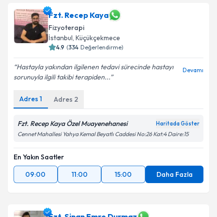
Fzt. Recep Kaya
Fizyoterapi
İstanbul
, Küçükçekmece
4.9
(
334
Değerlendirme)
Hastayla yakından ilgilenen tedavi sürecinde hastayı
Devamı
sorunuyla ilgili takibi terapiden...
Adres
1
Adres
2
Fzt. Recep Kaya Özel Muayenehanesi
Haritada Göster
Cennet Mahallesi Yahya Kemal Beyatlı Caddesi No:26 Kat:4 Daire:15
En Yakın Saatler
09:00
11:00
15:00
Daha Fazla
Fzt. Sinan Emre Durmaz