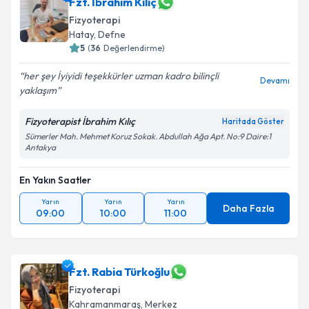
Fzt. İbrahim Kılıç
Fizyoterapi
Hatay
, Defne
5
(
36
Değerlendirme)
her şey İyiyidi teşekkürler uzman kadro bilinçli
Devamı
yaklaşım
Fizyoterapist İbrahim Kılıç
Haritada Göster
Sümerler Mah. Mehmet Koruz Sokak. Abdullah Ağa Apt. No:9 Daire:1
Antakya
En Yakın Saatler
Yarın
Yarın
Yarın
Daha Fazla
09:00
10:00
11:00
Fzt. Rabia Türkoğlu
Fizyoterapi
Kahramanmaraş
, Merkez