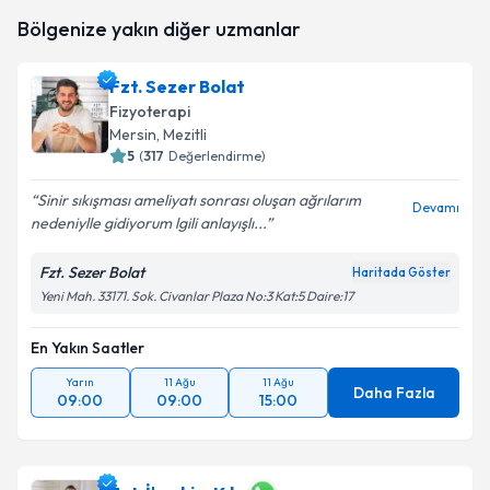
Fzt. Caner Korkmaz
için randevu takvimi talebi
Bölgenize yakın diğer uzmanlar
oluşturun. Size bu uzmandan randevu almanız için bir
takvim hazırlandığında e-posta ile bilgilendireceğiz.
Fzt. Sezer Bolat
E-posta Adresiniz
Fizyoterapi
Mersin
, Mezitli
5
(
317
Değerlendirme)
Sinir sıkışması ameliyatı sonrası oluşan ağrılarım
Kişisel verilerimin işlenmesine ilişkin
Aydınlatma
Devamı
nedeniylle gidiyorum lgili anlayışlı...
Metni
'ni okudum ve kişisel verilerimin belirtilen
kapsamda işlenmesini kabul ediyorum.
Fzt. Sezer Bolat
Haritada Göster
Yeni Mah. 33171. Sok. Civanlar Plaza No:3 Kat:5 Daire:17
Takvim Talebini Gönder
En Yakın Saatler
Yarın
11 Ağu
11 Ağu
Daha Fazla
09:00
09:00
15:00