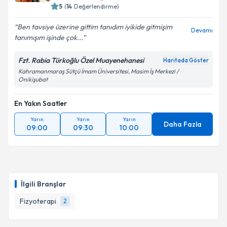
5
(
14
Değerlendirme)
Ben tavsiye üzerine gittim tanıdım iyikide gitmişim
Devamı
tanımışım işinde çok...
Fzt. Rabia Türkoğlu Özel Muayenehanesi
Haritada Göster
Kahramanmaraş Sütçü İmam Üniversitesi, Masim İş Merkezi /
Onikişubat
En Yakın Saatler
Yarın
Yarın
Yarın
Daha Fazla
09:00
09:30
10:00
İlgili Branşlar
Fizyoterapi
2