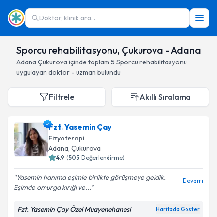
Doktor, klinik ara...
Sporcu rehabilitasyonu, Çukurova - Adana
Adana
Çukurova
içinde toplam
5
Sporcu rehabilitasyonu
uygulayan doktor - uzman bulundu
Filtrele
Akıllı Sıralama
Fzt. Yasemin Çay
Fizyoterapi
Adana
, Çukurova
4.9
(
505
Değerlendirme)
Yasemin hanıma eşimle birlikte görüşmeye geldik.
Devamı
Eşimde omurga kırığı ve...
Fzt. Yasemin Çay Özel Muayenehanesi
Haritada Göster