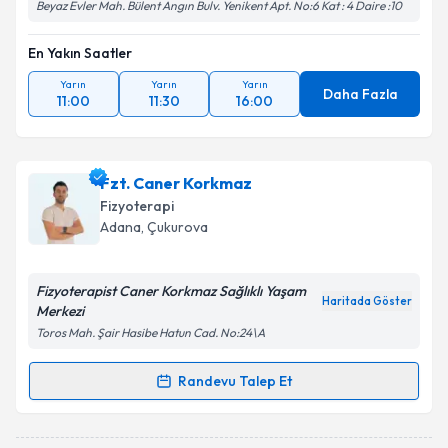
Beyaz Evler Mah. Bülent Angın Bulv. Yenikent Apt. No:6 Kat : 4 Daire :10
En Yakın Saatler
Yarın
Yarın
Yarın
Daha Fazla
11:00
11:30
16:00
Fzt. Caner Korkmaz
Fizyoterapi
Adana
, Çukurova
Fizyoterapist Caner Korkmaz Sağlıklı Yaşam
Haritada Göster
Merkezi
Toros Mah. Şair Hasibe Hatun Cad. No:24\A
Randevu Talep Et
Randevu Takvimi Talebi