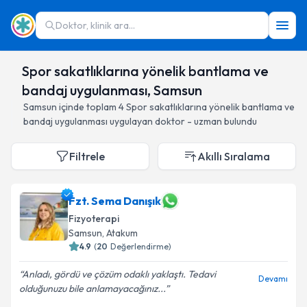
Doktor, klinik ara...
Spor sakatlıklarına yönelik bantlama ve
bandaj uygulanması, Samsun
Samsun
içinde toplam
4
Spor sakatlıklarına yönelik bantlama ve
bandaj uygulanması
uygulayan doktor - uzman bulundu
Filtrele
Akıllı Sıralama
Fzt. Sema Danışık
Fizyoterapi
Samsun
, Atakum
4.9
(
20
Değerlendirme)
Anladı, gördü ve çözüm odaklı yaklaştı. Tedavi
Devamı
olduğunuzu bile anlamayacağınız...