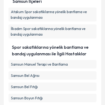
Samsun İlçeleri
Atakum
Kişisel verilerimin işlenmesine ilişkin
Spor sakatlıklarına yönelik bantlama ve
Aydınlatma
Metni
'ni okudum ve kişisel verilerimin belirtilen
bandaj uygulanması
kapsamda işlenmesini kabul ediyorum.
İlkadım
Spor sakatlıklarına yönelik bantlama ve
bandaj uygulanması
Takvim Talebini Gönder
Spor sakatlıklarına yönelik bantlama ve
bandaj uygulanması ile İlgili Hastalıklar
Samsun Manuel Terapi ve Bantlama
Samsun Bel Ağrısı
Samsun Bel Fıtığı
Samsun Boyun Fıtığı