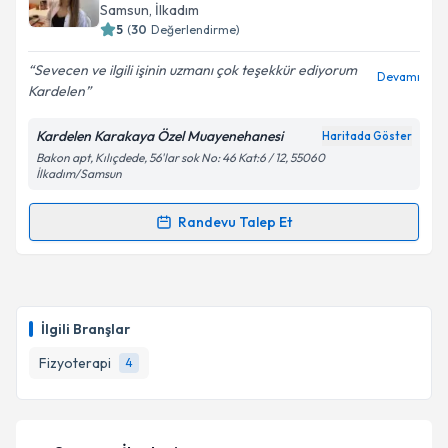
hazırlandığında e-posta ile bilgilendireceğiz.
Samsun
, İlkadım
5
(
30
Değerlendirme)
E-posta Adresiniz
Sevecen ve ilgili işinin uzmanı çok teşekkür ediyorum
Devamı
Kardelen
Kardelen Karakaya Özel Muayenehanesi
Haritada Göster
Kişisel verilerimin işlenmesine ilişkin
Aydınlatma
Bakon apt, Kılıçdede, 56'lar sok No: 46 Kat:6 / 12, 55060
Metni
'ni okudum ve kişisel verilerimin belirtilen
İlkadım/Samsun
kapsamda işlenmesini kabul ediyorum.
Randevu Talep Et
Randevu Takvimi Talebi
Takvim Talebini Gönder
Fzt. Kardelen Karakaya Cengiz
için randevu
takvimi talebi oluşturun. Size bu uzmandan randevu
İlgili Branşlar
almanız için bir takvim hazırlandığında e-posta ile
bilgilendireceğiz.
Fizyoterapi
4
E-posta Adresiniz