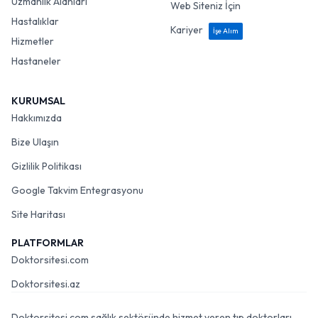
Uzmanlık Alanları
Web Siteniz İçin
Hastalıklar
Kariyer
İşe Alım
Hizmetler
Hastaneler
KURUMSAL
Hakkımızda
Bize Ulaşın
Gizlilik Politikası
Google Takvim Entegrasyonu
Site Haritası
PLATFORMLAR
Doktorsitesi.com
Doktorsitesi.az
Doktorsitesi.com sağlık sektöründe hizmet veren tıp doktorları,