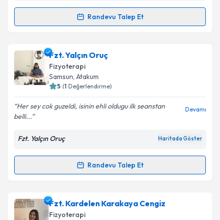
Randevu Talep Et
Randevu Takvimi Talebi
Fzt. Eren Yiğit
için randevu takvimi talebi oluşturun.
Fzt. Yalçın Oruç
Size bu uzmandan randevu almanız için bir takvim
Fizyoterapi
hazırlandığında e-posta ile bilgilendireceğiz.
Samsun
, Atakum
5
(
1
Değerlendirme)
E-posta Adresiniz
Her sey cok guzeldi, isinin ehli oldugu ilk seanstan
Devamı
belli...
Fzt. Yalçın Oruç
Haritada Göster
Kişisel verilerimin işlenmesine ilişkin
Aydınlatma
Metni
'ni okudum ve kişisel verilerimin belirtilen
kapsamda işlenmesini kabul ediyorum.
Randevu Talep Et
Randevu Takvimi Talebi
Takvim Talebini Gönder
Fzt. Yalçın Oruç
için randevu takvimi talebi oluşturun.
Fzt. Kardelen Karakaya Cengiz
Size bu uzmandan randevu almanız için bir takvim
Fizyoterapi