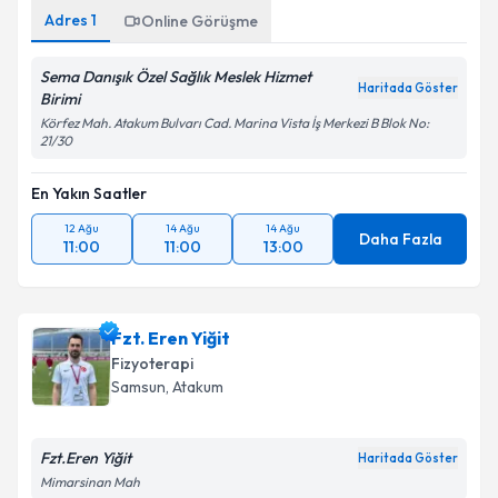
Adres
1
Online Görüşme
Sema Danışık Özel Sağlık Meslek Hizmet
Haritada Göster
Birimi
Körfez Mah. Atakum Bulvarı Cad. Marina Vista İş Merkezi B Blok No:
21/30
En Yakın Saatler
12 Ağu
14 Ağu
14 Ağu
Daha Fazla
11:00
11:00
13:00
Fzt. Eren Yiğit
Fizyoterapi
Samsun
, Atakum
Fzt.Eren Yiğit
Haritada Göster
Mimarsinan Mah