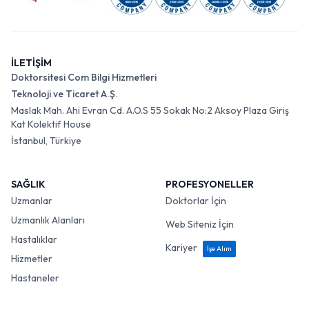
İLETİŞİM
Doktorsitesi Com Bilgi Hizmetleri
Teknoloji ve Ticaret A.Ş.
Maslak Mah. Ahi Evran Cd. A.O.S 55 Sokak No:2 Aksoy Plaza Giriş
Kat Kolektif House
İstanbul, Türkiye
SAĞLIK
PROFESYONELLER
Uzmanlar
Doktorlar İçin
Uzmanlık Alanları
Web Siteniz İçin
Hastalıklar
Kariyer
İşe Alım
Hizmetler
Hastaneler