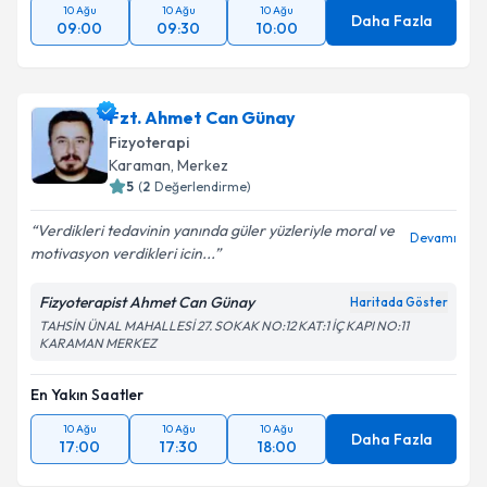
10 Ağu
10 Ağu
10 Ağu
Daha Fazla
09:00
09:30
10:00
Fzt. Ahmet Can Günay
Fizyoterapi
Karaman
, Merkez
5
(
2
Değerlendirme)
Verdikleri tedavinin yanında güler yüzleriyle moral ve
Devamı
motivasyon verdikleri icin...
Fizyoterapist Ahmet Can Günay
Haritada Göster
TAHSİN ÜNAL MAHALLESİ 27. SOKAK NO:12 KAT:1 İÇ KAPI NO:11
KARAMAN MERKEZ
En Yakın Saatler
10 Ağu
10 Ağu
10 Ağu
Daha Fazla
17:00
17:30
18:00