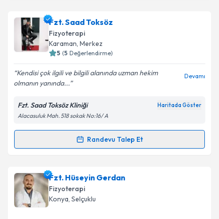
Fzt. Saad Toksöz
Fizyoterapi
Karaman
, Merkez
5
(
5
Değerlendirme)
Kendisi çok ilgili ve bilgili alanında uzman hekim
Devamı
olmanın yanında...
Fzt. Saad Toksöz Kliniği
Haritada Göster
Alacasuluk Mah. 518 sokak No:16/ A
Randevu Talep Et
Randevu Takvimi Talebi
Fzt. Saad Toksöz
için randevu takvimi talebi
Fzt. Hüseyin Gerdan
oluşturun. Size bu uzmandan randevu almanız için bir
Fizyoterapi
takvim hazırlandığında e-posta ile bilgilendireceğiz.
Konya
, Selçuklu
E-posta Adresiniz