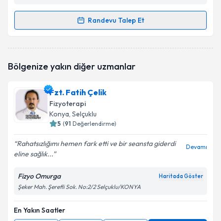
Randevu Talep Et
Randevu Takvimi Talebi
Fzt. Rahim Gündoğar
için randevu takvimi talebi
Bölgenize yakın diğer uzmanlar
oluşturun. Size bu uzmandan randevu almanız için bir
takvim hazırlandığında e-posta ile bilgilendireceğiz.
Fzt. Fatih Çelik
E-posta Adresiniz
Fizyoterapi
Konya
, Selçuklu
5
(
91
Değerlendirme)
Rahatsızlığımı hemen fark etti ve bir seansta giderdi
Kişisel verilerimin işlenmesine ilişkin
Aydınlatma
Devamı
eline sağlık...
Metni
'ni okudum ve kişisel verilerimin belirtilen
kapsamda işlenmesini kabul ediyorum.
Fizyo Omurga
Haritada Göster
Şeker Mah. Şerefli Sok. No:2/2 Selçuklu/KONYA
Takvim Talebini Gönder
En Yakın Saatler