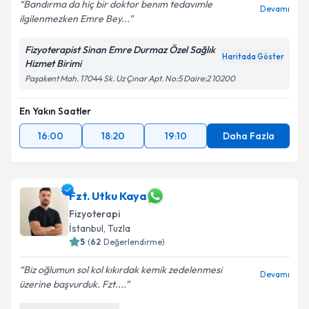
Bandırma da hiç bir doktor benım tedavımle
Devamı
ilgilenmezken Emre Bey...
Fizyoterapist Sinan Emre Durmaz Özel Sağlık
Kişisel verilerimin işlenmesine ilişkin
Aydınlatma
Haritada Göster
Hizmet Birimi
Metni
'ni okudum ve kişisel verilerimin belirtilen
kapsamda işlenmesini kabul ediyorum.
Paşakent Mah. 17044 Sk. Uz Çınar Apt. No:5 Daire:2 10200
En Yakın Saatler
Takvim Talebini Gönder
16:00
18:20
19:10
Daha Fazla
Fzt. Utku Kaya
Fizyoterapi
İstanbul
, Tuzla
5
(
62
Değerlendirme)
Biz oğlumun sol kol kıkırdak kemik zedelenmesi
Devamı
üzerine başvurduk. Fzt....