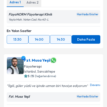
Adres
1
Adres
2
FizyoNORM Fizyoterapi Klinik
Haritada Göster
Yayla Mah. Vatan Cad. No:40-L
En Yakın Saatler
13:30
14:00
14:30
Daha Fazla
Fzt. Musa Yeşil
Fizyoterapi
İstanbul
, Sancaktepe
5
(
15
Değerlendirme)
Devamı
İlgili, güler yüzlü ve işinde uzman biri tavsiye ediyorum
Fzt. Musa Yeşil
Haritada Göster