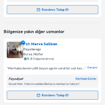
Randevu Talep Et
Randevu Takvimi Talebi
Fzt. Ali Deniz Baykara
için randevu takvimi talebi
Bölgenize yakın diğer uzmanlar
oluşturun. Size bu uzmandan randevu almanız için bir
takvim hazırlandığında e-posta ile bilgilendireceğiz.
Fzt. Merve Sekban
E-posta Adresiniz
Fizyoterapi
Bursa
, Nilüfer
5
(
3
Değerlendirme)
Devamı
Merhaba benim yillik boyun agrim vardi bir cok kez...
Kişisel verilerimin işlenmesine ilişkin
Aydınlatma
Metni
'ni okudum ve kişisel verilerimin belirtilen
Fizyodiyet
kapsamda işlenmesini kabul ediyorum.
Haritada Göster
Konak Mah. Yıldırım caddesi Berkas is merkezi no:1 daire:1
Takvim Talebini Gönder
Randevu Talep Et
Randevu Takvimi Talebi