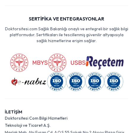
SERTİFİKA VE ENTEGRASYONLAR
Doktorsitesi.com Sağlık Bakanlığı onaylı ve entegreli bir sağlık bilgi
platformudur. Sertifikaları ile tescillenmiş güvenilir altyapısıyla
sağlık hizmetlerine erişim sağlar.
İLETİŞİM
Doktorsitesi Com Bilgi Hizmetleri
Teknoloji ve Ticaret A.Ş.
Maslak Mah. Ahi Evran Cd. A.O.S 55 Sokak No:2 Aksoy Plaza Giriş