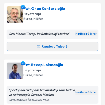
Fzt. Merve Sekban
için randevu takvimi talebi
Fzt. Okan Kantarcıoğlu
oluşturun. Size bu uzmandan randevu almanız için bir
Fizyoterapi
takvim hazırlandığında e-posta ile bilgilendireceğiz.
Bursa
, Nilüfer
E-posta Adresiniz
Özel Manuel Terapi Ve Refleksoloji Merkezi
Haritada Göster
Randevu Talep Et
Randevu Takvimi Talebi
Kişisel verilerimin işlenmesine ilişkin
Aydınlatma
Metni
'ni okudum ve kişisel verilerimin belirtilen
kapsamda işlenmesini kabul ediyorum.
Fzt. Okan Kantarcıoğlu
için randevu takvimi talebi
Fzt. Recep Lokmaoğlu
oluşturun. Size bu uzmandan randevu almanız için bir
Fizyoterapi
takvim hazırlandığında e-posta ile bilgilendireceğiz.
Takvim Talebini Gönder
Bursa
, Nilüfer
E-posta Adresiniz
Sportopedi Ortopedi Travmatoloji Tanı Tedavi
Haritada Göster
ve Artroskopik Cerrahi Merkezi
Barış Mahallesi İkbal Sokak No:15