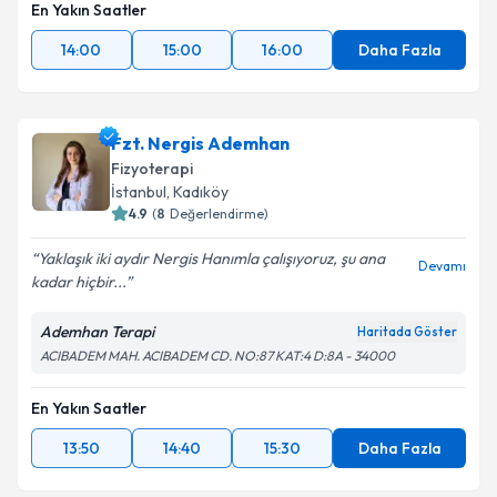
En Yakın Saatler
14:00
15:00
16:00
Daha Fazla
Fzt. Nergis Ademhan
Fizyoterapi
İstanbul
, Kadıköy
4.9
(
8
Değerlendirme)
Yaklaşık iki aydır Nergis Hanımla çalışıyoruz, şu ana
Devamı
kadar hiçbir...
Ademhan Terapi
Haritada Göster
ACIBADEM MAH. ACIBADEM CD. NO:87 KAT:4 D:8A - 34000
En Yakın Saatler
13:50
14:40
15:30
Daha Fazla