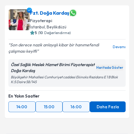
Fzt. Doğa Kardaş
Fizyoterapi
İstanbul
, Beylikdüzü
5
(
10
Değerlendirme)
Son derece nazik anlayışlı kibar bir hanımefendi
Devamı
çalışması keyifli
Özel Sağlık Meslek Hizmet Birimi Fizyoterapist
Haritada Göster
Doğa Kardaş
Büyükşehir Mahallesi Cumhuriyet caddesi Ekinoks Rezidans E 1 B Blok
K:5 Daire 58/145
En Yakın Saatler
14:00
15:00
16:00
Daha Fazla