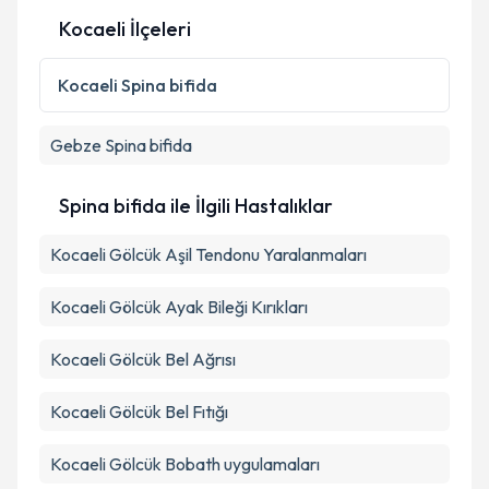
Kocaeli İlçeleri
Kişisel verilerimin işlenmesine ilişkin
Aydınlatma
Metni
'ni okudum ve kişisel verilerimin belirtilen
Kocaeli
Spina bifida
kapsamda işlenmesini kabul ediyorum.
Gebze
Spina bifida
Takvim Talebini Gönder
Spina bifida ile İlgili Hastalıklar
Kocaeli Gölcük Aşil Tendonu Yaralanmaları
Kocaeli Gölcük Ayak Bileği Kırıkları
Kocaeli Gölcük Bel Ağrısı
Kocaeli Gölcük Bel Fıtığı
Kocaeli Gölcük Bobath uygulamaları