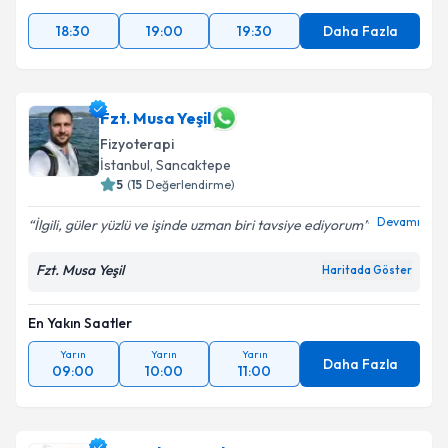
18:30
19:00
19:30
Daha Fazla
Fzt. Musa Yeşil
Fizyoterapi
İstanbul
, Sancaktepe
5
(
15
Değerlendirme)
Devamı
İlgili, güler yüzlü ve işinde uzman biri tavsiye ediyorum
Fzt. Musa Yeşil
Haritada Göster
En Yakın Saatler
Yarın
Yarın
Yarın
Daha Fazla
09:00
10:00
11:00