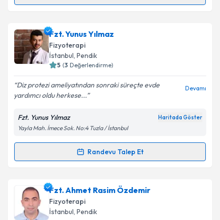
Randevu Takvimi Talebi
Metni
'ni okudum ve kişisel verilerimin belirtilen
kapsamda işlenmesini kabul ediyorum.
Fzt. Halit Çelik
için randevu takvimi talebi oluşturun.
Fzt. Yunus Yılmaz
Size bu uzmandan randevu almanız için bir takvim
Takvim Talebini Gönder
Fizyoterapi
hazırlandığında e-posta ile bilgilendireceğiz.
İstanbul
, Pendik
5
(
3
Değerlendirme)
E-posta Adresiniz
Diz protezi ameliyatından sonraki süreçte evde
Devamı
yardımcı oldu herkese...
Fzt. Yunus Yılmaz
Haritada Göster
Kişisel verilerimin işlenmesine ilişkin
Aydınlatma
Yayla Mah. İmece Sok. No:4 Tuzla / İstanbul
Metni
'ni okudum ve kişisel verilerimin belirtilen
kapsamda işlenmesini kabul ediyorum.
Randevu Talep Et
Randevu Takvimi Talebi
Takvim Talebini Gönder
Fzt. Yunus Yılmaz
için randevu takvimi talebi
Fzt. Ahmet Rasim Özdemir
oluşturun. Size bu uzmandan randevu almanız için bir
Fizyoterapi
takvim hazırlandığında e-posta ile bilgilendireceğiz.
İstanbul
, Pendik