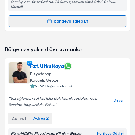
Dumlupınar, Yavuz Cad.No:123 Gürel İş Merkezi Kat:3 Ofis:9 Gölcük,
Kocaeli
Randevu Talep Et
Randevu Takvimi Talebi
Fzt. Havva Elif Kırca
için randevu takvimi talebi
Bölgenize yakın diğer uzmanlar
oluşturun. Size bu uzmandan randevu almanız için bir
takvim hazırlandığında e-posta ile bilgilendireceğiz.
Fzt. Utku Kaya
E-posta Adresiniz
Fizyoterapi
Kocaeli
, Gebze
5
(
62
Değerlendirme)
Kişisel verilerimin işlenmesine ilişkin
Aydınlatma
Biz oğlumun sol kol kıkırdak kemik zedelenmesi
Devamı
Metni
'ni okudum ve kişisel verilerimin belirtilen
üzerine başvurduk. Fzt....
kapsamda işlenmesini kabul ediyorum.
Adres
2
Adres
1
Takvim Talebini Gönder
FizyoNORM Fizyoterapi Klinik - Gebze
Haritada Göster