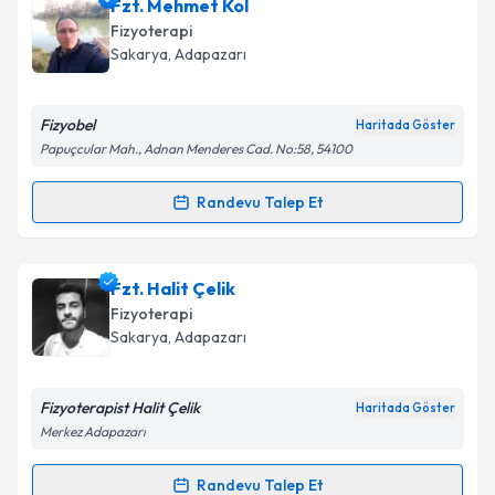
Fzt. Mehmet Kol
Fizyoterapi
Sakarya
, Adapazarı
Fizyobel
Haritada Göster
Papuçcular Mah., Adnan Menderes Cad. No:58, 54100
Randevu Talep Et
Randevu Takvimi Talebi
Fzt. Mehmet Kol
için randevu takvimi talebi
Fzt. Halit Çelik
oluşturun. Size bu uzmandan randevu almanız için bir
Fizyoterapi
takvim hazırlandığında e-posta ile bilgilendireceğiz.
Sakarya
, Adapazarı
E-posta Adresiniz
Fizyoterapist Halit Çelik
Haritada Göster
Merkez Adapazarı
Kişisel verilerimin işlenmesine ilişkin
Aydınlatma
Randevu Talep Et