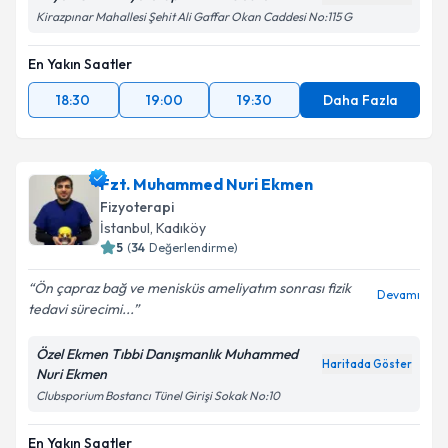
Kirazpınar Mahallesi Şehit Ali Gaffar Okan Caddesi No:115 G
En Yakın Saatler
18:30
19:00
19:30
Daha Fazla
Fzt. Muhammed Nuri Ekmen
Fizyoterapi
İstanbul
, Kadıköy
5
(
34
Değerlendirme)
Ön çapraz bağ ve menisküs ameliyatım sonrası fizik
Devamı
tedavi sürecimi...
Özel Ekmen Tıbbi Danışmanlık Muhammed
Haritada Göster
Nuri Ekmen
Clubsporium Bostancı Tünel Girişi Sokak No:10
En Yakın Saatler