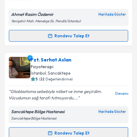
E-posta Adresiniz
Ahmet Rasim Özdemir
Haritada Göster
Yenişehir Mah. Menekşe Sk. Pendik/İstanbul
Kişisel verilerimin işlenmesine ilişkin
Aydınlatma
Randevu Talep Et
Randevu Takvimi Talebi
Metni
'ni okudum ve kişisel verilerimin belirtilen
kapsamda işlenmesini kabul ediyorum.
Fzt. Ahmet Rasim Özdemir
için randevu takvimi
Fzt. Serhat Aslan
talebi oluşturun. Size bu uzmandan randevu almanız
Takvim Talebini Gönder
Fizyoterapi
için bir takvim hazırlandığında e-posta ile
İstanbul
, Sancaktepe
bilgilendireceğiz.
5
(
22
Değerlendirme)
E-posta Adresiniz
Glioblastoma sebebiyle nöbet ve inme geçirdim.
Devamı
Vücudumun sağ tarafı tutmuyordu,...
Sancaktepe Bölge Hastanesi
Haritada Göster
Sancaktepe Bölge Hastanesi
Kişisel verilerimin işlenmesine ilişkin
Aydınlatma
Metni
'ni okudum ve kişisel verilerimin belirtilen
kapsamda işlenmesini kabul ediyorum.
Randevu Talep Et
Randevu Takvimi Talebi