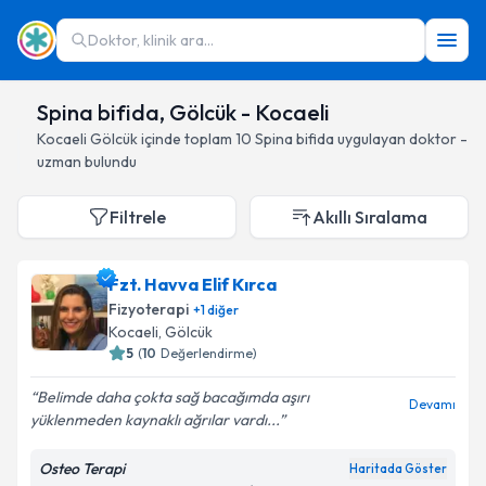
Doktor, klinik ara...
Spina bifida, Gölcük - Kocaeli
Kocaeli
Gölcük
içinde toplam
10
Spina bifida
uygulayan doktor -
uzman bulundu
Filtrele
Akıllı Sıralama
Fzt. Havva Elif Kırca
Fizyoterapi
+
1
diğer
Kocaeli
, Gölcük
5
(
10
Değerlendirme)
Belimde daha çokta sağ bacağımda aşırı
Devamı
yüklenmeden kaynaklı ağrılar vardı...
Osteo Terapi
Haritada Göster