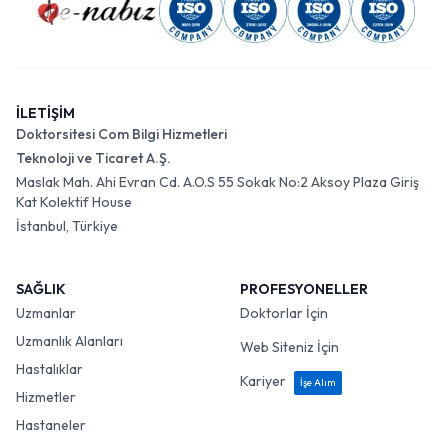
İLETİŞİM
Doktorsitesi Com Bilgi Hizmetleri
Teknoloji ve Ticaret A.Ş.
Maslak Mah. Ahi Evran Cd. A.O.S 55 Sokak No:2 Aksoy Plaza Giriş
Kat Kolektif House
İstanbul, Türkiye
SAĞLIK
PROFESYONELLER
Uzmanlar
Doktorlar İçin
Uzmanlık Alanları
Web Siteniz İçin
Hastalıklar
Kariyer
İşe Alım
Hizmetler
Hastaneler