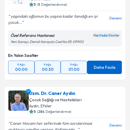
E-posta Adresiniz
5
(
5
Değerlendirme)
yaşındaki oğlumun bu yaşına kadar tanıdığı en iyi
Devamı
çocuk...
Kişisel verilerimin işlenmesine ilişkin
Aydınlatma
Özel Referans Hastanesi
Haritada Göster
Metni
'ni okudum ve kişisel verilerimin belirtilen
Yeni Sanayi, Denizli Karayolu Cad No:59, 09900
kapsamda işlenmesini kabul ediyorum.
En Yakın Saatler
Takvim Talebini Gönder
9 Ağu
9 Ağu
9 Ağu
Daha Fazla
00:00
00:30
01:00
Uzm. Dr. Caner Aydın
Çocuk Sağlığı ve Hastalıkları
Aydın
, Efeler
5
(
284
Değerlendirme)
Caner Hocam her seferinde tüm sorularımıza
Devamı
açıklayıcı yanıtlar veriyor. Kafamızda...