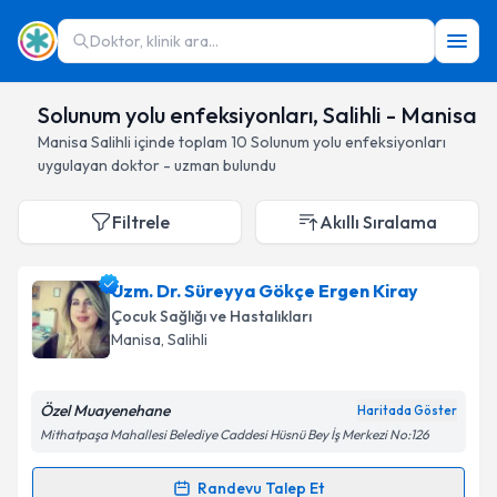
Doktor, klinik ara...
Solunum yolu enfeksiyonları, Salihli - Manisa
Manisa
Salihli
içinde toplam
10
Solunum yolu enfeksiyonları
uygulayan doktor - uzman bulundu
Filtrele
Akıllı Sıralama
Uzm. Dr. Süreyya Gökçe Ergen Kiray
Çocuk Sağlığı ve Hastalıkları
Manisa
, Salihli
Özel Muayenehane
Haritada Göster
Mithatpaşa Mahallesi Belediye Caddesi Hüsnü Bey İş Merkezi No:126
Randevu Talep Et