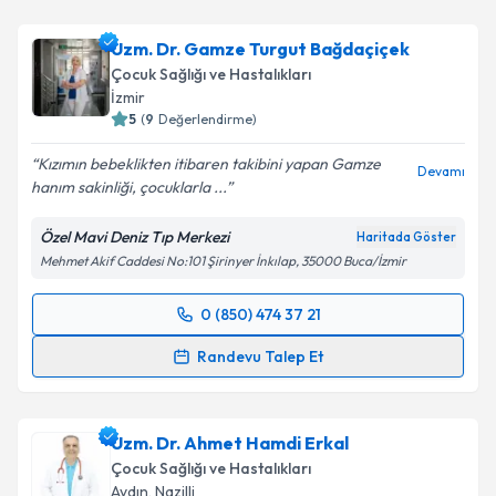
Uzm. Dr. Gamze Turgut Bağdaçiçek
Çocuk Sağlığı ve Hastalıkları
İzmir
5
(
9
Değerlendirme)
Kızımın bebeklikten itibaren takibini yapan Gamze
Devamı
hanım sakinliği, çocuklarla ...
Özel Mavi Deniz Tıp Merkezi
Haritada Göster
Mehmet Akif Caddesi No:101 Şirinyer İnkılap, 35000 Buca/İzmir
0 (850) 474 37 21
Randevu Takvimi Talebi
Randevu Talep Et
Uzm. Dr. Gamze Turgut Bağdaçiçek
için randevu
takvimi talebi oluşturun. Size bu uzmandan randevu
Uzm. Dr. Ahmet Hamdi Erkal
almanız için bir takvim hazırlandığında e-posta ile
bilgilendireceğiz.
Çocuk Sağlığı ve Hastalıkları
Aydın
, Nazilli