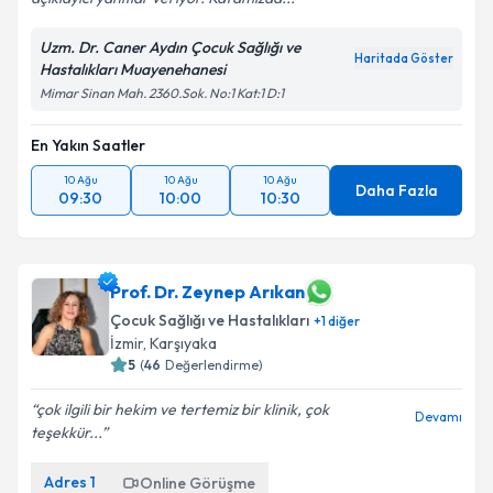
Uzm. Dr. Caner Aydın Çocuk Sağlığı ve
Haritada Göster
Hastalıkları Muayenehanesi
Mimar Sinan Mah. 2360.Sok. No:1 Kat:1 D:1
En Yakın Saatler
10 Ağu
10 Ağu
10 Ağu
Daha Fazla
09:30
10:00
10:30
Prof. Dr. Zeynep Arıkan
Çocuk Sağlığı ve Hastalıkları
+
1
diğer
İzmir
, Karşıyaka
5
(
46
Değerlendirme)
çok ilgili bir hekim ve tertemiz bir klinik, çok
Devamı
teşekkür...
Adres
1
Online Görüşme