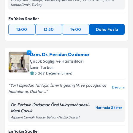
Konak/İzmir, Turkey
En Yakın Saatler
13:00
13:30
14:00
Daha Fazla
Uzm. Dr. Feridun Özdamar
Çocuk Sağlığı ve Hastalıkları
İzmir
, Torbalı
5
(
167
Değerlendirme)
Yurt dışından tatil için İzmir’e gelmiştik ve çocuğumuz
Devamı
hastalandı. Doktor...
Dr. Feridun Özdamar Özel Muayenehanesi-
Haritada Göster
Medi Çocuk
Alpkent Cemali Tuncer Bulvarı No:26 Daire:1
En Yakın Saatler