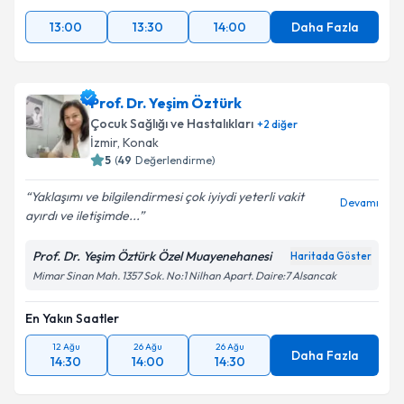
13:00
13:30
14:00
Daha Fazla
Prof. Dr. Yeşim Öztürk
Çocuk Sağlığı ve Hastalıkları
+
2
diğer
İzmir
, Konak
5
(
49
Değerlendirme)
Yaklaşımı ve bilgilendirmesi çok iyiydi yeterli vakit
Devamı
ayırdı ve iletişimde...
Prof. Dr. Yeşim Öztürk Özel Muayenehanesi
Haritada Göster
Mimar Sinan Mah. 1357 Sok. No:1 Nilhan Apart. Daire:7 Alsancak
En Yakın Saatler
12 Ağu
26 Ağu
26 Ağu
Daha Fazla
14:30
14:00
14:30