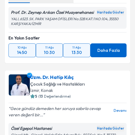
Prof. Dr. Zeynep Arıkan Özel Muayenehanesi
Haritada Göster
YALI, 6523. SK. PARK YAŞAM OFİSLERİ No:32B KAT:1 NO:104, 35550
KARŞIYAKA/İZMİR
En Yakın Saatler
10 Ağu
11 Ağu
11 Ağu
Daha Fazla
14:50
10:30
13:30
Uzm. Dr. Hatip Kılıç
Çocuk Sağlığı ve Hastalıkları
İzmir
, Konak
5
(
13
Değerlendirme)
Gece gündüz demeden her soruya sabırla cevap
Devamı
veren değerli bir...
Özel Egepol Hastanesi
Haritada Göster
Güneşli Mh., Güneşli, Halide Edip Adıvar Bulv., 507 Sok. No:3, 35270