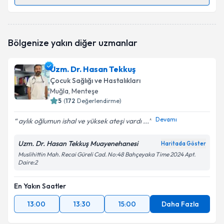
Randevu Takvimi Talebi
Uzm. Dr. Süreyya Gökçe Ergen Kiray
için randevu
Bölgenize yakın diğer uzmanlar
takvimi talebi oluşturun. Size bu uzmandan randevu
almanız için bir takvim hazırlandığında e-posta ile
bilgilendireceğiz.
Uzm. Dr. Hasan Tekkuş
Çocuk Sağlığı ve Hastalıkları
E-posta Adresiniz
Muğla
, Menteşe
5
(
172
Değerlendirme)
Devamı
aylık oğlumun ishal ve yüksek ateşi vardı ...
Kişisel verilerimin işlenmesine ilişkin
Aydınlatma
Uzm. Dr. Hasan Tekkuş Muayenehanesi
Metni
'ni okudum ve kişisel verilerimin belirtilen
Haritada Göster
kapsamda işlenmesini kabul ediyorum.
Muslihittin Mah. Recai Güreli Cad. No:48 Bahçeyaka Time 2024 Apt.
Daire:2
Takvim Talebini Gönder
En Yakın Saatler
13:00
13:30
15:00
Daha Fazla