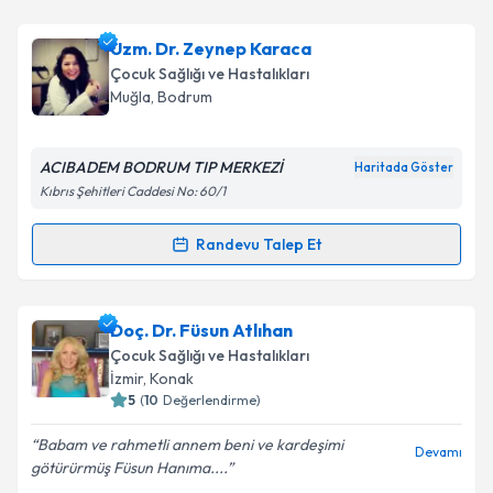
Uzm. Dr. Tuna Ercan Salihoğlu
için randevu takvimi
Uzm. Dr. Zeynep Karaca
talebi oluşturun. Size bu uzmandan randevu almanız
Çocuk Sağlığı ve Hastalıkları
için bir takvim hazırlandığında e-posta ile
Muğla
, Bodrum
bilgilendireceğiz.
E-posta Adresiniz
ACIBADEM BODRUM TIP MERKEZİ
Haritada Göster
Kıbrıs Şehitleri Caddesi No: 60/1
Randevu Talep Et
Randevu Takvimi Talebi
Kişisel verilerimin işlenmesine ilişkin
Aydınlatma
Metni
'ni okudum ve kişisel verilerimin belirtilen
kapsamda işlenmesini kabul ediyorum.
Uzm. Dr. Zeynep Karaca
için randevu takvimi talebi
Doç. Dr. Füsun Atlıhan
oluşturun. Size bu uzmandan randevu almanız için bir
Çocuk Sağlığı ve Hastalıkları
takvim hazırlandığında e-posta ile bilgilendireceğiz.
Takvim Talebini Gönder
İzmir
, Konak
5
(
10
Değerlendirme)
E-posta Adresiniz
Babam ve rahmetli annem beni ve kardeşimi
Devamı
götürürmüş Füsun Hanıma....