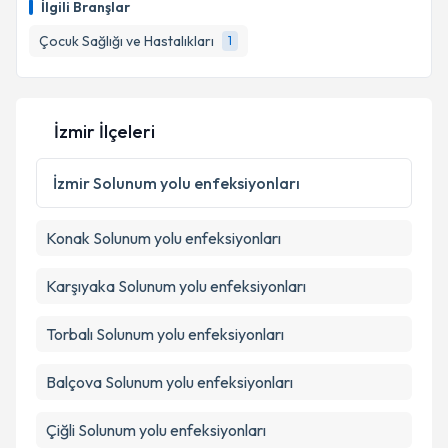
Takvim Talebini Gönder
İlgili Branşlar
takvim hazırlandığında e-posta ile bilgilendireceğiz.
Çocuk Sağlığı ve Hastalıkları
1
E-posta Adresiniz
İzmir İlçeleri
Kişisel verilerimin işlenmesine ilişkin
Aydınlatma
Metni
'ni okudum ve kişisel verilerimin belirtilen
İzmir
Solunum yolu enfeksiyonları
kapsamda işlenmesini kabul ediyorum.
Konak
Solunum yolu enfeksiyonları
Takvim Talebini Gönder
Karşıyaka
Solunum yolu enfeksiyonları
Torbalı
Solunum yolu enfeksiyonları
Balçova
Solunum yolu enfeksiyonları
Çiğli
Solunum yolu enfeksiyonları