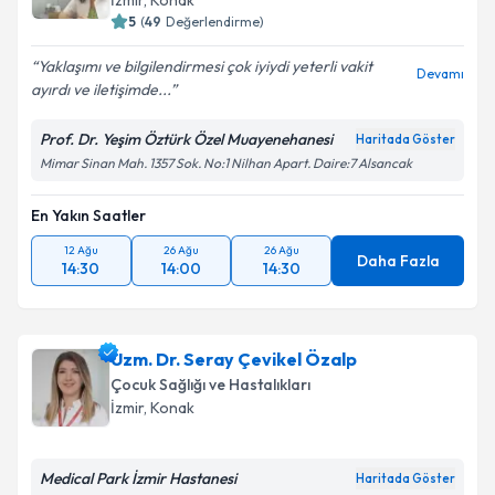
İzmir
, Konak
5
(
49
Değerlendirme)
Yaklaşımı ve bilgilendirmesi çok iyiydi yeterli vakit
Devamı
ayırdı ve iletişimde...
Prof. Dr. Yeşim Öztürk Özel Muayenehanesi
Haritada Göster
Mimar Sinan Mah. 1357 Sok. No:1 Nilhan Apart. Daire:7 Alsancak
En Yakın Saatler
12 Ağu
26 Ağu
26 Ağu
Daha Fazla
14:30
14:00
14:30
Uzm. Dr. Seray Çevikel Özalp
Çocuk Sağlığı ve Hastalıkları
İzmir
, Konak
Medical Park İzmir Hastanesi
Haritada Göster