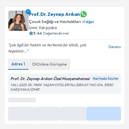
Uzm. Dr. Gamze Turgut Bağdaçiçek
için randevu
takvimi talebi oluşturun. Size bu uzmandan randevu
almanız için bir takvim hazırlandığında e-posta ile
Prof. Dr. Zeynep Arıkan
bilgilendireceğiz.
Çocuk Sağlığı ve Hastalıkları
+
1
diğer
İzmir
, Karşıyaka
E-posta Adresiniz
5
(
46
Değerlendirme)
çok ilgili bir hekim ve tertemiz bir klinik, çok
Devamı
teşekkür...
Kişisel verilerimin işlenmesine ilişkin
Aydınlatma
Adres
1
Online Görüşme
Metni
'ni okudum ve kişisel verilerimin belirtilen
kapsamda işlenmesini kabul ediyorum.
Prof. Dr. Zeynep Arıkan Özel Muayenehanesi
Haritada Göster
YALI, 6523. SK. PARK YAŞAM OFİSLERİ No:32B KAT:1 NO:104, 35550
Takvim Talebini Gönder
KARŞIYAKA/İZMİR