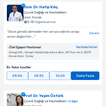
Uzm. Dr. Hatip Kılıç
Çocuk Sağlığı ve Hastalıkları
İzmir
, Konak
5
(
13
Değerlendirme)
Gece gündüz demeden her soruya sabırla cevap
Devamı
veren değerli bir...
Özel Egepol Hastanesi
Haritada Göster
Güneşli Mh., Güneşli, Halide Edip Adıvar Bulv., 507 Sok. No:3, 35270
Konak/İzmir, Turkey
En Yakın Saatler
09:00
09:30
10:00
Daha Fazla
Prof. Dr. Yeşim Öztürk
Çocuk Sağlığı ve Hastalıkları
+
2
diğer