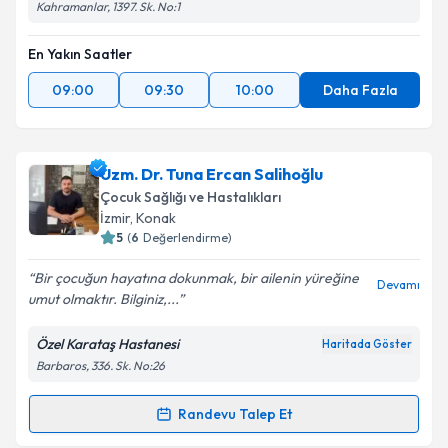
Kahramanlar, 1397. Sk. No:1
En Yakın Saatler
09:00
09:30
10:00
Daha Fazla
Uzm. Dr. Tuna Ercan Salihoğlu
Çocuk Sağlığı ve Hastalıkları
İzmir
, Konak
5
(
6
Değerlendirme)
Bir çocuğun hayatına dokunmak, bir ailenin yüreğine
Devamı
umut olmaktır. Bilginiz,...
Özel Karataş Hastanesi
Haritada Göster
Barbaros, 336. Sk. No:26
Randevu Talep Et
Randevu Takvimi Talebi