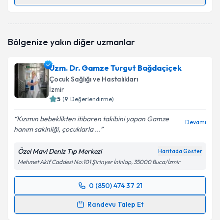
Randevu Takvimi Talebi
Dr. Sibel Karkaç
için randevu takvimi talebi oluşturun.
Bölgenize yakın diğer uzmanlar
Size bu uzmandan randevu almanız için bir takvim
hazırlandığında e-posta ile bilgilendireceğiz.
Uzm. Dr. Gamze Turgut Bağdaçiçek
E-posta Adresiniz
Çocuk Sağlığı ve Hastalıkları
İzmir
5
(
9
Değerlendirme)
Kızımın bebeklikten itibaren takibini yapan Gamze
Kişisel verilerimin işlenmesine ilişkin
Aydınlatma
Devamı
hanım sakinliği, çocuklarla ...
Metni
'ni okudum ve kişisel verilerimin belirtilen
kapsamda işlenmesini kabul ediyorum.
Özel Mavi Deniz Tıp Merkezi
Haritada Göster
Mehmet Akif Caddesi No:101 Şirinyer İnkılap, 35000 Buca/İzmir
Takvim Talebini Gönder
0 (850) 474 37 21
Randevu Takvimi Talebi
Randevu Talep Et