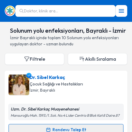
Doktor, klinik ara...
Solunum yolu enfeksiyonları, Bayraklı - İzmir
İzmir
Bayraklı
içinde toplam
10
Solunum yolu enfeksiyonları
uygulayan doktor - uzman bulundu
Filtrele
Akıllı Sıralama
Dr. Sibel Karkaç
Çocuk Sağlığı ve Hastalıkları
İzmir
, Bayraklı
Uzm. Dr. Sibel Karkaç Muayenehanesi
Mansuroğlu Mah. 1593./1. Sok. No:4 Lider Centrio B Blok Kat:8 Daire.87
Randevu Talep Et