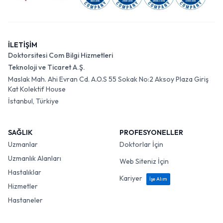
İLETİŞİM
Doktorsitesi Com Bilgi Hizmetleri
Teknoloji ve Ticaret A.Ş.
Maslak Mah. Ahi Evran Cd. A.O.S 55 Sokak No:2 Aksoy Plaza Giriş
Kat Kolektif House
İstanbul, Türkiye
SAĞLIK
PROFESYONELLER
Uzmanlar
Doktorlar İçin
Uzmanlık Alanları
Web Siteniz İçin
Hastalıklar
Kariyer
İşe Alım
Hizmetler
Hastaneler