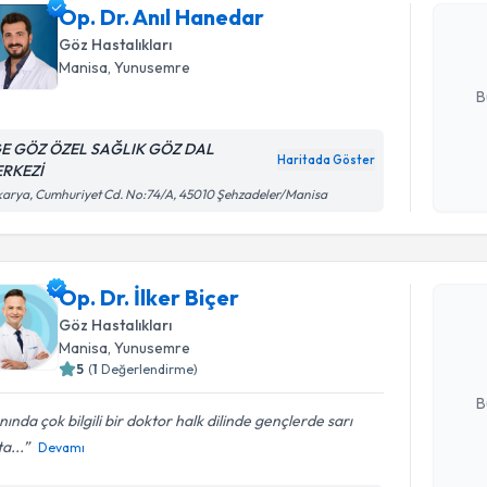
bu uzmandan
Op. Dr. Anıl Hanedar
posta ile bi
Göz Hastalıkları
Manisa
, Yunusemre
E-posta Ad
B
E GÖZ ÖZEL SAĞLIK GÖZ DAL
Haritada Göster
RKEZİ
Kişisel
arya, Cumhuriyet Cd. No:74/A, 45010 Şehzadeler/Manisa
okudum
Randevu T
işlenm
Op. Dr. İl
Op. Dr. İlker Biçer
uzmandan ra
Göz Hastalıkları
posta ile bi
Manisa
, Yunusemre
5
(
1
Değerlendirme)
E-posta Ad
B
nında çok bilgili bir doktor halk dilinde gençlerde sarı
a...
Devamı
Kişisel