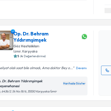
Randevu T
Op. Dr. Behram
Op. Dr. B
Yıldırımşimşek
oluşturun. 
hazırlandığ
Göz Hastalıkları
İzmir
, Karşıyaka
E-posta Ad
5
(
4
Değerlendirme)
liyat olalı saat bile olmadı, Ama doktor Bey o...
Devamı
Kişisel
. Dr. Behram Yıldırımşimşek
okudum
Haritada Göster
ayenehanesi
işlenm
Randevu T
ı, 6436/2. Sk No:18/6, 35550 Karşıyaka/İzmir
Op. Dr. A