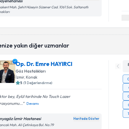
ayenehanesi
akent Mah. Şehit Hüseyin Süzener Cad. 1061 Sok. Saltanatlı
akları
enize yakın diğer uzmanlar
Op. Dr. Emre HAYIRCI
Göz Hastalıkları
İzmir
, Konak
5
(
1
Değerlendirme)
tor bey, Eylül tarihinde No Touch Lazer
rasyonumu...
Devamı
nyagöz İzmir Hastanesi
Haritada Göster
ancak Mah. Ali Çetinkaya Bul. No:79