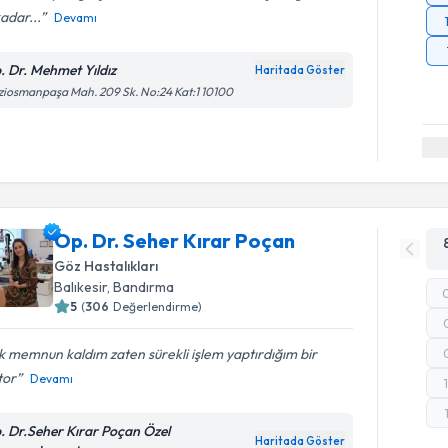
adar...
Devamı
. Dr. Mehmet Yıldız
Haritada Göster
iosmanpaşa Mah. 209 Sk. No:24 Kat:1 10100
Op. Dr. Seher Kırar Poçan
Göz Hastalıkları
Balıkesir
, Bandırma
5
(
306
Değerlendirme)
 memnun kaldım zaten sürekli işlem yaptırdığım bir
tor
Devamı
. Dr.Seher Kırar Poçan Özel
Haritada Göster