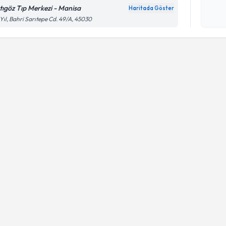
okudum
tıgöz Tıp Merkezi - Manisa
Haritada Göster
işlenm
 Yıl, Bahri Sarıtepe Cd. 49/A, 45030