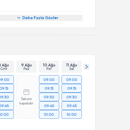
Daha Fazla Göster
8 Ağu
9 Ağu
10 Ağu
11 Ağu
Cmt
Paz
Pzt
Sal
09:00
09:00
09:00
09:15
09:15
09:15
09:30
09:30
09:30
Takvim
kapalıdır
09:45
09:45
09:45
10:00
10:00
10:00