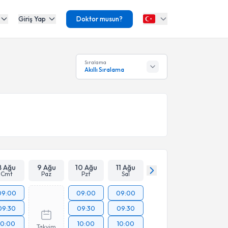
Giriş Yap
Doktor musun?
Sıralama
Akıllı Sıralama
8 Ağu
9 Ağu
10 Ağu
11 Ağu
Cmt
Paz
Pzt
Sal
09:00
09:00
09:00
09:30
09:30
09:30
10:00
10:00
10:00
Takvim