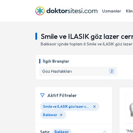
Uzmanlar
Klin
Smile ve ILASIK göz lazer cerra
Balıkesir
içinde toplam
6
Smile ve ILASIK göz lazer
İlgili Branşlar
Göz Hastalıkları
2
Aktif Filtreler
Smile ve ILASIK göz lazer cerrahisi
Balıkesir
Meh
Şehir
Balıkesir