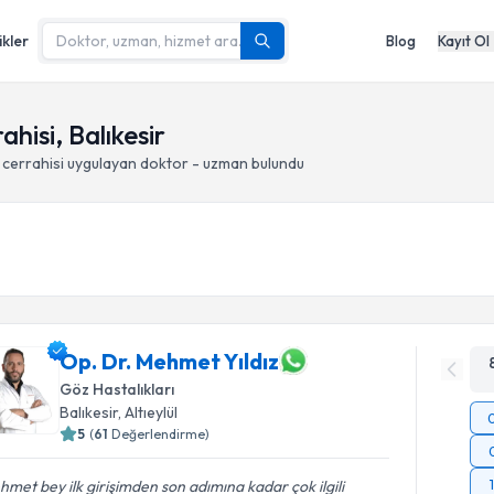
ikler
Blog
Kayıt Ol
hisi, Balıkesir
 cerrahisi
uygulayan doktor - uzman bulundu
Op. Dr. Mehmet Yıldız
Göz Hastalıkları
Balıkesir
, Altıeylül
5
(
61
Değerlendirme)
met bey ilk girişimden son adımına kadar çok ilgili