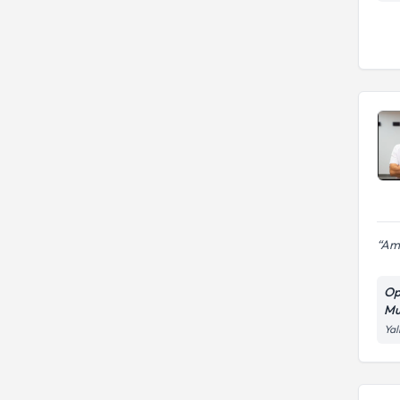
Ame
Op
Mu
Yal