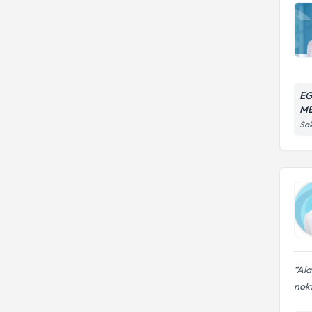
EG
ME
Sak
Ala
nokt