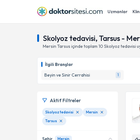
Uzmanlar
Klin
Skolyoz tedavisi, Tarsus - Mer
Mersin
Tarsus
içinde toplam
10
Skolyoz tedavisi
u
İlgili Branşlar
Beyin ve Sinir Cerrahisi
1
Aktif Filtreler
Skolyoz tedavisi
Mersin
Tarsus
Şehir
Mersin