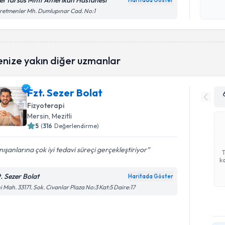
el Tarsus Mmt Amerikan Hastanesi
Haritada Göster
Kişisel
etmenler Mh. Dumlupınar Cad. No:1
okudum
işlenm
enize yakın diğer uzmanlar
Fzt. Sezer Bolat
Fizyoterapi
Mersin
, Mezitli
5
(
316
Değerlendirme)
ışanlarına çok iyi tedavi süreçi gerçekleştiriyor
ka
t. Sezer Bolat
Haritada Göster
i Mah. 33171. Sok. Civanlar Plaza No:3 Kat:5 Daire:17