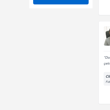
Bel Fıtığı
Ünvan
Ameliyatsız bel fıtığı tedavisi
Bel kanal darlığı
Ameliyatsız boyun fıtığı
ANKARA ÜNİVERSİTESİ
tedavisi
Bel Kayması
Bel fıtığı tedavisi
Op. Dr.
Bel sağlığı
Beyin tümörleri ameliyatı
Bel-Sırt-Boyun Ağrıları Tanı Ve
Boyun omurga kırıkları
Tedavisi
ameliyatları
Do
Beyin Apsesi
Epiduroskopi
çekt
Beyin cerrahisi
Gergin Omurilik
Cli
Beyin Fıtıklanması
Mikrodiskektomi
Fid
Beyin Kanamaları
Omurga ameliyatlarında
revizyon
Omurga kırıkları (açık, kapalı
cerrahisi, enstrümantasyon,