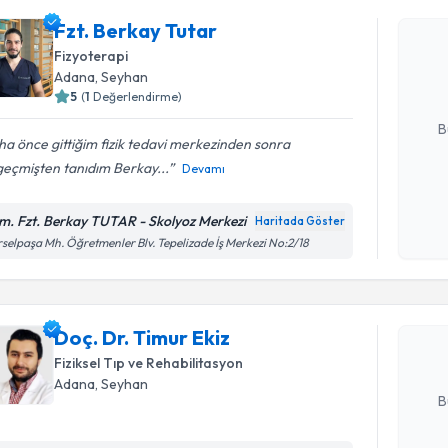
Fzt. Berka
Fzt. Berkay Tutar
uzmandan ra
Fizyoterapi
posta ile bi
Adana
, Seyhan
5
(
1
Değerlendirme)
E-posta Ad
B
a önce gittiğim fizik tedavi merkezinden sonra
geçmişten tanıdım Berkay...
Devamı
Kişisel
okudum
m. Fzt. Berkay TUTAR - Skolyoz Merkezi
Haritada Göster
Randevu T
işlenm
selpaşa Mh. Öğretmenler Blv. Tepelizade İş Merkezi No:2/18
Doç. Dr. T
bu uzmandan
Doç. Dr. Timur Ekiz
posta ile bi
Fiziksel Tıp ve Rehabilitasyon
E-posta Ad
Adana
, Seyhan
B