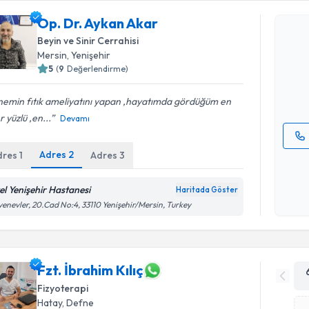
Op. Dr. Aykan Akar
Op. Dr. A
Beyin ve Sinir Cerrahisi
bu uzmandan
Mersin
, Yenişehir
posta ile bi
5
(
9
Değerlendirme)
E-posta Ad
emin fıtık ameliyatını yapan ,hayatımda gördüğüm en
r yüzlü ,en...
Devamı
Adres
2
dres
1
Adres
3
Kişisel
okudum
işlenm
el Yenişehir Hastanesi
Haritada Göster
enevler, 20.Cad No:4, 33110 Yenişehir/Mersin, Turkey
Fzt. İbrahim Kılıç
Fizyoterapi
Hatay
, Defne