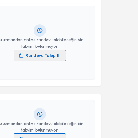
y Tutar
için randevu takvimi talebi oluşturun. Size bu
ndevu almanız için bir takvim hazırlandığında e-
lgilendireceğiz.
resiniz
u uzmandan online randevu alabileceğin bir
takvimi bulunmuyor.
Randevu Talep Et
 verilerimin işlenmesine ilişkin
Aydınlatma Metni
'ni
 ve kişisel verilerimin belirtilen kapsamda
akvimi Talebi
esini kabul ediyorum.
imur Ekiz
için randevu takvimi talebi oluşturun. Size
Takvim Talebini Gönder
 randevu almanız için bir takvim hazırlandığında e-
lgilendireceğiz.
resiniz
u uzmandan online randevu alabileceğin bir
takvimi bulunmuyor.