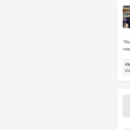
Dah
vaz
Uz
Gür