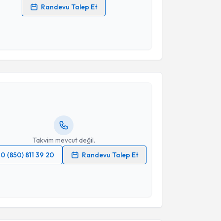
Randevu Talep Et
 verilerimin işlenmesine ilişkin
Aydınlatma Metni
'ni
 ve kişisel verilerimin belirtilen kapsamda
esini kabul ediyorum.
akvimi Talebi
Takvim Talebini Gönder
Özlem Teberik
için randevu takvimi talebi oluşturun.
andan randevu almanız için bir takvim
ında e-posta ile bilgilendireceğiz.
resiniz
Takvim mevcut değil.
0 (850) 811 39 20
Randevu Talep Et
 verilerimin işlenmesine ilişkin
Aydınlatma Metni
'ni
 ve kişisel verilerimin belirtilen kapsamda
esini kabul ediyorum.
akvimi Talebi
Takvim Talebini Gönder