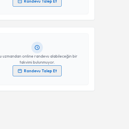
Randevu Talep Et
akvimi Talebi
 verilerimin işlenmesine ilişkin
Aydınlatma Metni
'ni
 ve kişisel verilerimin belirtilen kapsamda
esini kabul ediyorum.
 Bora Gürer
için randevu takvimi talebi oluşturun. Size
 randevu almanız için bir takvim hazırlandığında e-
Takvim Talebini Gönder
lgilendireceğiz.
resiniz
u uzmandan online randevu alabileceğin bir
takvimi bulunmuyor.
Randevu Talep Et
 verilerimin işlenmesine ilişkin
Aydınlatma Metni
'ni
 ve kişisel verilerimin belirtilen kapsamda
esini kabul ediyorum.
Takvim Talebini Gönder