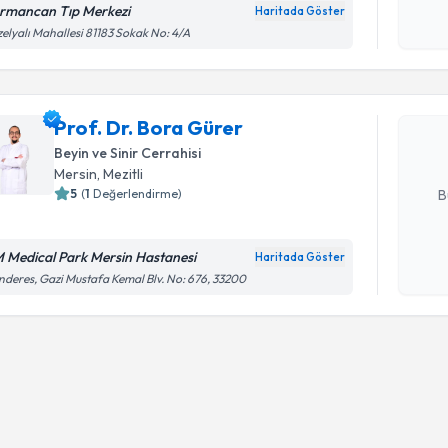
rmancan Tıp Merkezi
Haritada Göster
Randevu T
Kişisel
elyalı Mahallesi 81183 Sokak No: 4/A
okudum
işlenm
Prof. Dr.
bu uzmandan
Prof. Dr. Bora Gürer
posta ile bi
Beyin ve Sinir Cerrahisi
E-posta Ad
Mersin
, Mezitli
5
(
1
Değerlendirme)
B
 Medical Park Mersin Hastanesi
Haritada Göster
Kişisel
deres, Gazi Mustafa Kemal Blv. No: 676, 33200
okudum
işlenm