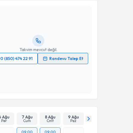
ykan Akar
için randevu takvimi talebi oluşturun. Size
 randevu almanız için bir takvim hazırlandığında e-
lgilendireceğiz.
resiniz
Takvim mevcut değil.
0 (850) 474 22 91
Randevu Talep Et
 verilerimin işlenmesine ilişkin
Aydınlatma Metni
'ni
 ve kişisel verilerimin belirtilen kapsamda
esini kabul ediyorum.
Takvim Talebini Gönder
6 Ağu
7 Ağu
8 Ağu
9 Ağu
Per
Cum
Cmt
Paz
09:00
09:00