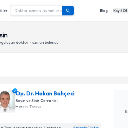
ikler
Blog
Kayıt Ol
sin
ygulayan doktor - uzman bulundu
Randevu T
Op. Dr. H
Size bu uzm
Op. Dr. Hakan Bahçeci
hazırlandığ
Beyin ve Sinir Cerrahisi
E-posta Ad
Mersin
, Tarsus
B