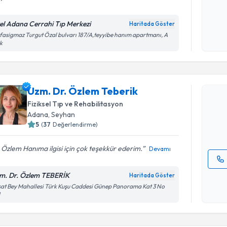
Kişisel
el Adana Cerrahi Tıp Merkezi
Haritada Göster
okudum
asigmaz Turgut Özal bulvarı 187/A,teyyibe hanım apartmanı, A
işlenm
k
Randevu T
Uzm. Dr. 
Uzm. Dr. Özlem Teberik
Size bu uzm
Fiziksel Tıp ve Rehabilitasyon
hazırlandığ
Adana
, Seyhan
E-posta Ad
5
(
37
Değerlendirme)
 Özlem Hanıma ilgisi için çok teşekkür ederim.
Devamı
Kişisel
m. Dr. Özlem TEBERİK
Haritada Göster
okudum
at Bey Mahallesi Türk Kuşu Caddesi Günep Panorama Kat 3 No
1
işlenm
Randevu T