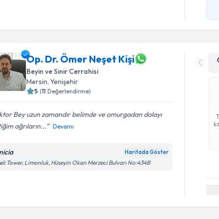
Op. Dr. Ömer Neşet Kişi
Beyin ve Sinir Cerrahisi
Mersin
, Yenişehir
5
(
11
Değerlendirme)
ktor Bey uzun zamandır belimde ve omurgadan dolayı
ka
iğim ağrıların...
Devamı
nicia
Haritada Göster
eli Tower, Limonluk, Hüseyin Okan Merzeci Bulvarı No:434B
Randevu T