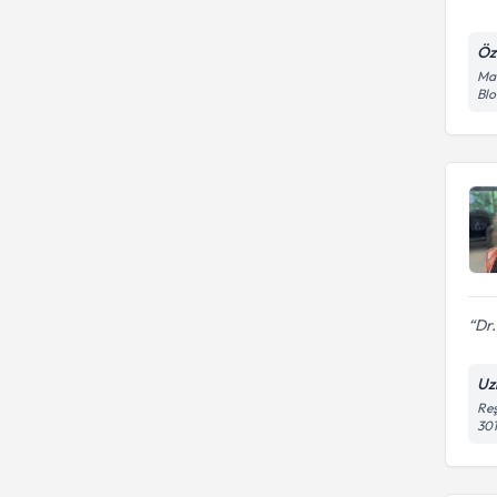
Öz
Maf
Blo
Dr.
Uz
Reş
30