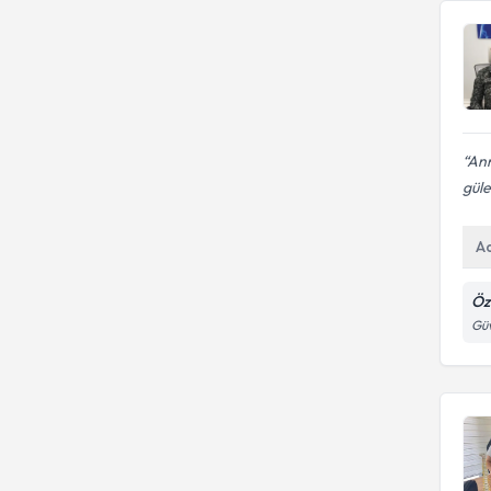
omurga ve omurilik tümörleri)
Ann
güle
A
Öz
Güv