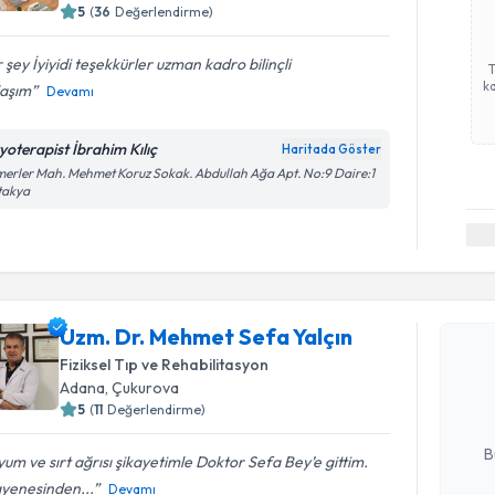
5
(
36
Değerlendirme)
 şey İyiyidi teşekkürler uzman kadro bilinçli
ka
laşım
Devamı
zyoterapist İbrahim Kılıç
Haritada Göster
erler Mah. Mehmet Koruz Sokak. Abdullah Ağa Apt. No:9 Daire:1
takya
Randevu T
Uzm. Dr. Mehmet Sefa Yalçın
Uzm. Dr. 
oluşturun. 
Fiziksel Tıp ve Rehabilitasyon
hazırlandığ
Adana
, Çukurova
5
(
11
Değerlendirme)
E-posta Ad
B
um ve sırt ağrısı şikayetimle Doktor Sefa Bey’e gittim.
yenesinden...
Devamı