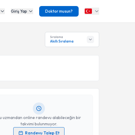
Giriş Yap
Doktor musun?
Sıralama
Akıllı Sıralama
akvimi Talebi
akan Bahçeci
için randevu takvimi talebi oluşturun.
andan randevu almanız için bir takvim
ında e-posta ile bilgilendireceğiz.
resiniz
u uzmandan online randevu alabileceğin bir
takvimi bulunmuyor.
Randevu Talep Et