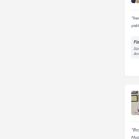
her
yak
Fi
Süm
An
Boy
Mua