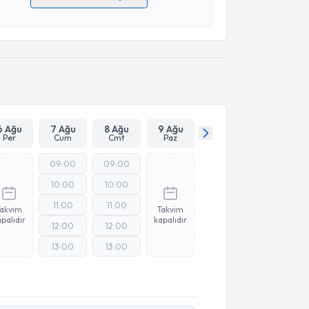
 verilerimin işlenmesine ilişkin
Aydınlatma Metni
'ni
 ve kişisel verilerimin belirtilen kapsamda
esini kabul ediyorum.
Takvim Talebini Gönder
6 Ağu
7 Ağu
8 Ağu
9 Ağu
Per
Cum
Cmt
Paz
09:00
09:00
10:00
10:00
11:00
11:00
Takvim
Takvim
palıdır
kapalıdır
12:00
12:00
13:00
13:00