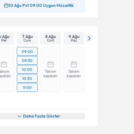
10 Ağu
Pzt
09:00
Uygun Müsaitlik
6 Ağu
7 Ağu
8 Ağu
9 Ağu
Per
Cum
Cmt
Paz
09:00
09:30
10:00
Takvim
Takvim
Takvim
palıdır
kapalıdır
kapalıdır
10:30
11:00
Daha Fazla Göster
akvimi Talebi