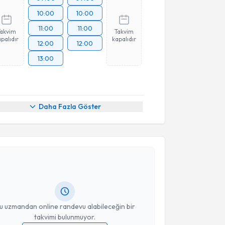
10:00
10:00
11:00
11:00
Takvim
Takvim
palıdır
kapalıdır
12:00
12:00
13:00
Daha Fazla Göster
akvimi Talebi
Mehmet Sefa Yalçın
için randevu takvimi talebi
Size bu uzmandan randevu almanız için bir takvim
ında e-posta ile bilgilendireceğiz.
resiniz
u uzmandan online randevu alabileceğin bir
takvimi bulunmuyor.