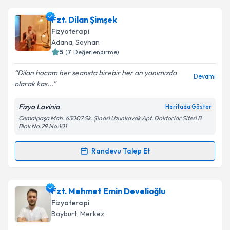
Fzt. Dilan Şimşek
Fizyoterapi
Adana
, Seyhan
5
(
7
Değerlendirme)
Dilan hocam her seansta birebir her an yanımızda
Devamı
olarak kas...
Fizyo Lavinia
Haritada Göster
Cemalpaşa Mah. 63007 Sk. Şinasi Uzunkavak Apt. Doktorlar Sitesi B
Blok No:29 No:101
Randevu Talep Et
Randevu Takvimi Talebi
Fzt. Dilan Şimşek
için randevu takvimi talebi
Fzt. Mehmet Emin Develioğlu
oluşturun. Size bu uzmandan randevu almanız için bir
Fizyoterapi
takvim hazırlandığında e-posta ile bilgilendireceğiz.
Bayburt
, Merkez