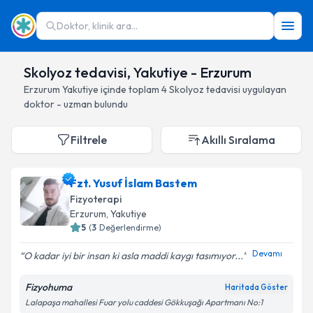
Doktor, klinik ara...
Skolyoz tedavisi, Yakutiye - Erzurum
Erzurum
Yakutiye
içinde toplam
4
Skolyoz tedavisi
uygulayan
doktor - uzman bulundu
Filtrele
Akıllı Sıralama
Fzt. Yusuf İslam Bastem
Fizyoterapi
Erzurum
, Yakutiye
5
(
3
Değerlendirme)
Devamı
O kadar iyi bir insan ki asla maddi kaygı tasımıyor...
Fizyohuma
Haritada Göster
Lalapaşa mahallesi Fuar yolu caddesi Gökkuşağı Apartmanı No:1