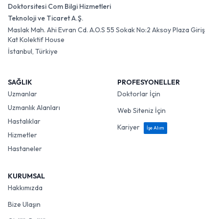
Doktorsitesi Com Bilgi Hizmetleri
Teknoloji ve Ticaret A.Ş.
Maslak Mah. Ahi Evran Cd. A.O.S 55 Sokak No:2 Aksoy Plaza Giriş
Kat Kolektif House
İstanbul, Türkiye
SAĞLIK
PROFESYONELLER
Uzmanlar
Doktorlar İçin
Uzmanlık Alanları
Web Siteniz İçin
Hastalıklar
Kariyer
İşe Alım
Hizmetler
Hastaneler
KURUMSAL
Hakkımızda
Bize Ulaşın