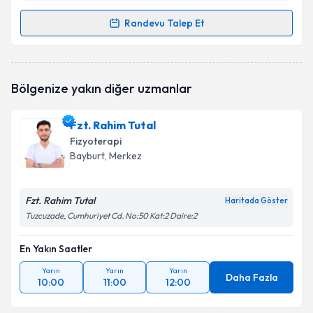
Randevu Talep Et
Randevu Takvimi Talebi
Fzt. Yusuf İslam Bastem
için randevu takvimi talebi
Bölgenize yakın diğer uzmanlar
oluşturun. Size bu uzmandan randevu almanız için bir
takvim hazırlandığında e-posta ile bilgilendireceğiz.
Fzt. Rahim Tutal
E-posta Adresiniz
Fizyoterapi
Bayburt
, Merkez
Fzt. Rahim Tutal
Kişisel verilerimin işlenmesine ilişkin
Aydınlatma
Haritada Göster
Metni
'ni okudum ve kişisel verilerimin belirtilen
Tuzcuzade, Cumhuriyet Cd. No:50 Kat:2 Daire:2
kapsamda işlenmesini kabul ediyorum.
En Yakın Saatler
Takvim Talebini Gönder
Yarın
Yarın
Yarın
Daha Fazla
10:00
11:00
12:00