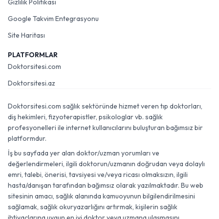
Gizlilik Politikası
Google Takvim Entegrasyonu
Site Haritası
PLATFORMLAR
Doktorsitesi.com
Doktorsitesi.az
Doktorsitesi.com sağlık sektöründe hizmet veren tıp doktorları,
diş hekimleri, fizyoterapistler, psikologlar vb. sağlık
profesyonelleri ile internet kullanıcılarını buluşturan bağımsız bir
platformdur.
İş bu sayfada yer alan doktor/uzman yorumları ve
değerlendirmeleri, ilgili doktorun/uzmanın doğrudan veya dolaylı
emri, talebi, önerisi, tavsiyesi ve/veya ricası olmaksızın, ilgili
hasta/danışan tarafından bağımsız olarak yazılmaktadır. Bu web
sitesinin amacı, sağlık alanında kamuoyunun bilgilendirilmesini
sağlamak, sağlık okuryazarlığını artırmak, kişilerin sağlık
ihtiyaçlarına uygun en iyi doktor veya uzmana ulaşmasını