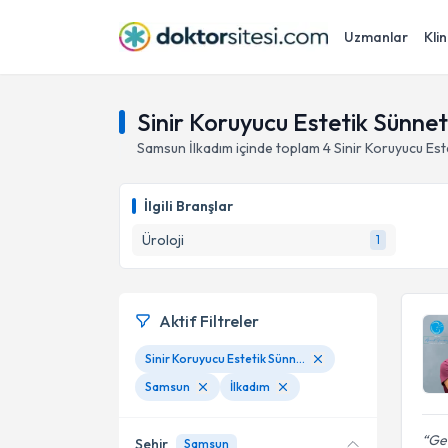
Uzmanlar
Klin
Sinir Koruyucu Estetik Sünnet
Samsun
İlkadım
içinde toplam
4
Sinir Koruyucu Est
İlgili Branşlar
Üroloji
1
Aktif Filtreler
Sinir Koruyucu Estetik Sünnet
Samsun
İlkadım
Gen
Şehir
Samsun