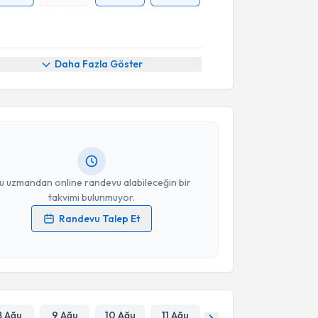
akvimi Talebi
Daha Fazla Göster
Önder Çinar
için randevu takvimi talebi oluşturun.
andan randevu almanız için bir takvim
ında e-posta ile bilgilendireceğiz.
resiniz
u uzmandan online randevu alabileceğin bir
takvimi bulunmuyor.
Randevu Talep Et
 verilerimin işlenmesine ilişkin
Aydınlatma Metni
'ni
 ve kişisel verilerimin belirtilen kapsamda
esini kabul ediyorum.
Takvim Talebini Gönder
8 Ağu
9 Ağu
10 Ağu
11 Ağu