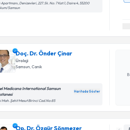
ı Apartmanı, Denizevleri, 227. Sk. No: 7 Kat:1, Daire:4, 55200
akum/Samsun
Randevu T
Doç. Dr. 
Size bu uzm
Doç. Dr. Önder Çinar
hazırlandığ
Üroloji
Samsun
, Canik
E-posta Ad
B
el Medicana International Samsun
Haritada Göster
stanesi
Kişisel
i Mah. Şehit Mesut Birinci Cad.No:85
okudum
işlenm
Op. Dr. Özgür Sönmezer