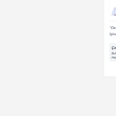
Des
İşin
Ço
Buh
Me