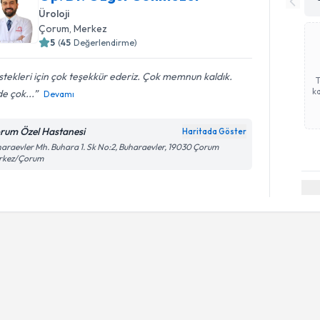
Üroloji
Çorum
, Merkez
5
(
45
Değerlendirme)
tekleri için çok teşekkür ederiz. Çok memnun kaldık.
ka
de çok...
Devamı
rum Özel Hastanesi
Haritada Göster
araevler Mh. Buhara 1. Sk No:2, Buharaevler, 19030 Çorum
rkez/Çorum