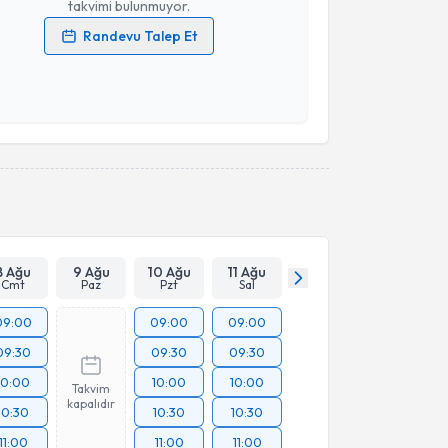
takvimi bulunmuyor.
Randevu Talep Et
 verilerimin işlenmesine ilişkin
Aydınlatma Metni
'ni
 ve kişisel verilerimin belirtilen kapsamda
esini kabul ediyorum.
Takvim Talebini Gönder
8 Ağu
9 Ağu
10 Ağu
11 Ağu
Cmt
Paz
Pzt
Sal
09:00
09:00
09:00
09:30
09:30
09:30
10:00
10:00
10:00
Takvim
kapalıdır
10:30
10:30
10:30
11:00
11:00
11:00