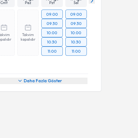
Cmt
Paz
Pzt
Sal
09:00
09:00
09:30
09:30
10:00
10:00
Takvim
Takvim
palıdır
kapalıdır
10:30
10:30
11:00
11:00
Daha Fazla Göster