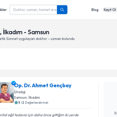
ikler
Blog
Kayıt Ol
, İlkadım - Samsun
etik Sünnet
uygulayan doktor - uzman bulundu
Randevu T
Op. Dr. Ahmet Gençbay
Op. Dr. A
Size bu uzm
Üroloji
hazırlandığ
Samsun
, İlkadım
5
(
2
Değerlendirme)
E-posta Ad
B
ital siğil tedavisi için daha önce gittiğim iki yerde