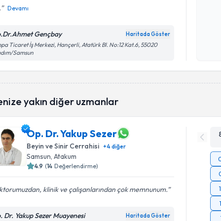
.
Devamı
Kişisel
.Dr.Ahmet Gençbay
Haritada Göster
okudum
pa Ticaret İş Merkezi, Hançerli, Atatürk Bl. No:12 Kat.6, 55020
işlenm
kadım/Samsun
enize yakın diğer uzmanlar
Op. Dr. Yakup Sezer
Beyin ve Sinir Cerrahisi
+
4
diğer
Samsun
, Atakum
4.9
(
14
Değerlendirme)
ktorumuzdan, klinik ve çalışanlarından çok memnunum.
. Dr. Yakup Sezer Muayenesi
Haritada Göster