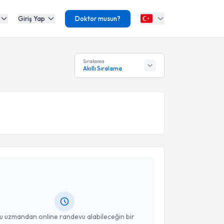
Giriş Yap
Doktor musun?
Sıralama
Akıllı Sıralama
akvimi Talebi
hmet Gençbay
için randevu takvimi talebi oluşturun.
andan randevu almanız için bir takvim
ında e-posta ile bilgilendireceğiz.
resiniz
u uzmandan online randevu alabileceğin bir