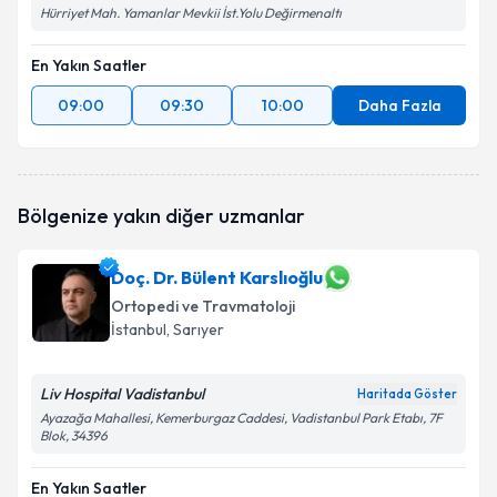
Hürriyet Mah. Yamanlar Mevkii İst.Yolu Değirmenaltı
En Yakın Saatler
09:00
09:30
10:00
Daha Fazla
Bölgenize yakın diğer uzmanlar
Doç. Dr. Bülent Karslıoğlu
Ortopedi ve Travmatoloji
İstanbul
, Sarıyer
Liv Hospital Vadistanbul
Haritada Göster
Ayazağa Mahallesi, Kemerburgaz Caddesi, Vadistanbul Park Etabı, 7F
Blok, 34396
En Yakın Saatler