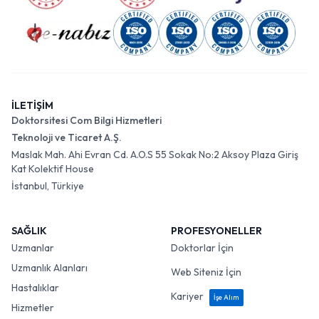
İLETİŞİM
Doktorsitesi Com Bilgi Hizmetleri
Teknoloji ve Ticaret A.Ş.
Maslak Mah. Ahi Evran Cd. A.O.S 55 Sokak No:2 Aksoy Plaza Giriş
Kat Kolektif House
İstanbul, Türkiye
SAĞLIK
PROFESYONELLER
Uzmanlar
Doktorlar İçin
Uzmanlık Alanları
Web Siteniz İçin
Hastalıklar
Kariyer
İşe Alım
Hizmetler