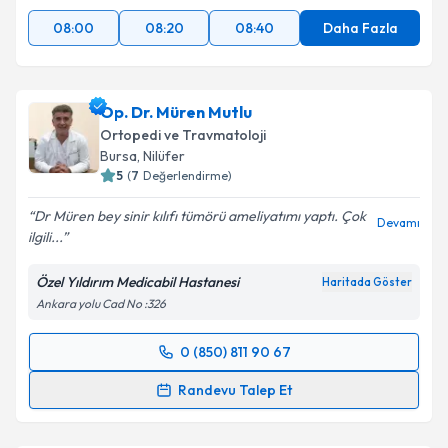
08:00
08:20
08:40
Daha Fazla
Op. Dr. Müren Mutlu
Ortopedi ve Travmatoloji
Bursa
, Nilüfer
5
(
7
Değerlendirme)
Dr Müren bey sinir kılıfı tümörü ameliyatımı yaptı. Çok
Devamı
ilgili...
Özel Yıldırım Medicabil Hastanesi
Haritada Göster
Ankara yolu Cad No :326
0 (850) 811 90 67
Randevu Takvimi Talebi
Randevu Talep Et
Op. Dr. Müren Mutlu
için randevu takvimi talebi