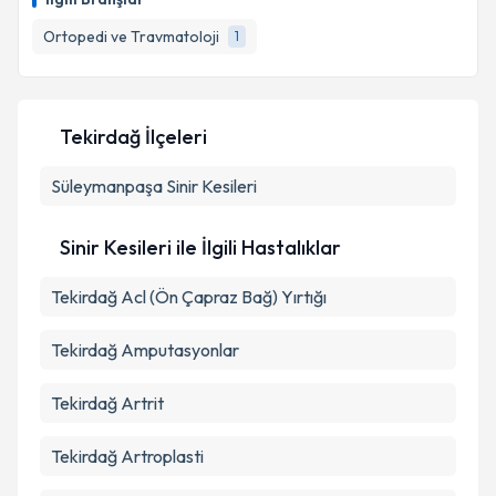
takvim hazırlandığında e-posta ile bilgilendireceğiz.
Ortopedi ve Travmatoloji
1
E-posta Adresiniz
Tekirdağ İlçeleri
Kişisel verilerimin işlenmesine ilişkin
Aydınlatma
Süleymanpaşa
Metni
'ni okudum ve kişisel verilerimin belirtilen
Sinir Kesileri
kapsamda işlenmesini kabul ediyorum.
Sinir Kesileri ile İlgili Hastalıklar
Takvim Talebini Gönder
Tekirdağ Acl (Ön Çapraz Bağ) Yırtığı
Tekirdağ Amputasyonlar
Tekirdağ Artrit
Tekirdağ Artroplasti