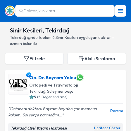
Doktor, klinik ara...
Sinir Kesileri, Tekirdağ
Tekirdağ
içinde toplam
6
Sinir Kesileri
uygulayan doktor -
uzman bulundu
Filtrele
Akıllı Sıralama
Op. Dr. Bayram Yolcu
Ortopedi ve Travmatoloji
Tekirdağ
, Süleymanpaşa
5
(
5
Değerlendirme)
Ortopedi doktoru Bayram bey’den çok memnun
Devamı
kaldım. Sol serçe parmağım...
Tekirdağ Özel Yaşam Hastanesi
Haritada Göster