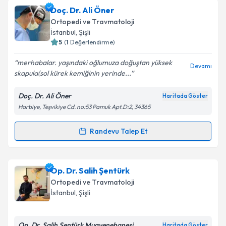
oluşturun. Size bu uzmandan randevu almanız için bir
Doç. Dr. Ali Öner
takvim hazırlandığında e-posta ile bilgilendireceğiz.
Ortopedi ve Travmatoloji
E-posta Adresiniz
İstanbul
, Şişli
5
(
1
Değerlendirme)
merhabalar. yaşındaki oğlumuza doğuştan yüksek
Devamı
skapula(sol kürek kemiğinin yerinde...
Kişisel verilerimin işlenmesine ilişkin
Aydınlatma
Metni
'ni okudum ve kişisel verilerimin belirtilen
Doç. Dr. Ali Öner
Haritada Göster
kapsamda işlenmesini kabul ediyorum.
Harbiye, Teşvikiye Cd. no:53 Pamuk Apt.D:2, 34365
Takvim Talebini Gönder
Randevu Talep Et
Randevu Takvimi Talebi
Doç. Dr. Ali Öner
için randevu takvimi talebi
Op. Dr. Salih Şentürk
oluşturun. Size bu uzmandan randevu almanız için bir
Ortopedi ve Travmatoloji
takvim hazırlandığında e-posta ile bilgilendireceğiz.
İstanbul
, Şişli
E-posta Adresiniz
Op. Dr. Salih Şentürk Muayenehanesi
Haritada Göster