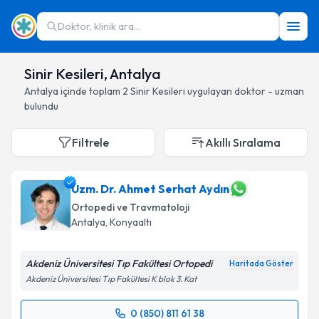
Doktor, klinik ara...
Sinir Kesileri, Antalya
Antalya
içinde toplam
2
Sinir Kesileri
uygulayan doktor - uzman
bulundu
Filtrele
Akıllı Sıralama
Uzm. Dr. Ahmet Serhat Aydın
Ortopedi ve Travmatoloji
Antalya
, Konyaaltı
Akdeniz Üniversitesi Tıp Fakültesi Ortopedi
Haritada Göster
Akdeniz Üniversitesi Tıp Fakültesi K blok 3. Kat
0 (850) 811 61 38