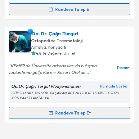
Randevu Takvimi Talebi
Randevu Talep Et
Uzm. Dr. Ahmet Serhat Aydın
için randevu takvimi
talebi oluşturun. Size bu uzmandan randevu almanız
Op. Dr. Çağrı Turgut
için bir takvim hazırlandığında e-posta ile
bilgilendireceğiz.
Ortopedi ve Travmatoloji
Antalya
, Konyaaltı
E-posta Adresiniz
4.8
(
4
Değerlendirme)
KEMER'de Üniversite arkadaşlarıyla buluşma
Devamı
toplantısına gelİp Karmir Resort Otel de...
Kişisel verilerimin işlenmesine ilişkin
Aydınlatma
Op.Dr. Çağrı Turgut Muayenehanesi
Haritada Göster
Metni
'ni okudum ve kişisel verilerimin belirtilen
GÜRSU MAH. 326 SOK. BAŞARAN APT NO 11 KAT 1 DAİRE 1 07070
kapsamda işlenmesini kabul ediyorum.
KONYAALTI ANTALYA
Randevu Talep Et
Takvim Talebini Gönder
Randevu Takvimi Talebi
Op. Dr. Çağrı Turgut
için randevu takvimi talebi