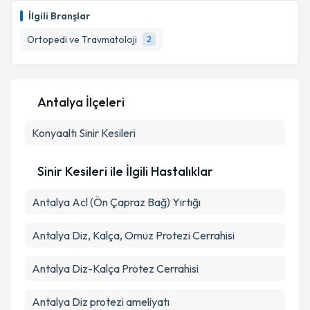
oluşturun. Size bu uzmandan randevu almanız için bir
İlgili Branşlar
takvim hazırlandığında e-posta ile bilgilendireceğiz.
Ortopedi ve Travmatoloji
2
E-posta Adresiniz
Antalya İlçeleri
Kişisel verilerimin işlenmesine ilişkin
Aydınlatma
Konyaaltı
Metni
Sinir Kesileri
'ni okudum ve kişisel verilerimin belirtilen
kapsamda işlenmesini kabul ediyorum.
Sinir Kesileri ile İlgili Hastalıklar
Takvim Talebini Gönder
Antalya Acl (Ön Çapraz Bağ) Yırtığı
Antalya Diz, Kalça, Omuz Protezi Cerrahisi
Antalya Diz-Kalça Protez Cerrahisi
Antalya Diz protezi ameliyatı