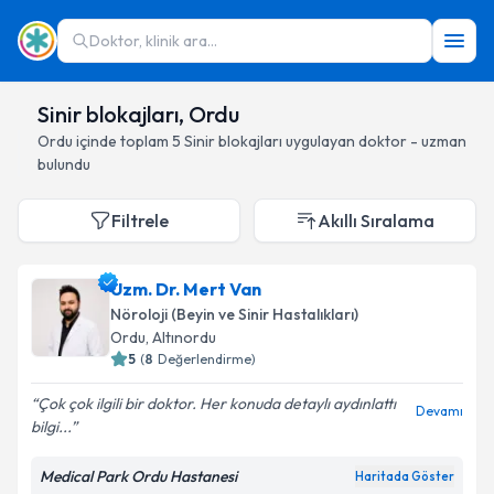
Doktor, klinik ara...
Sinir blokajları, Ordu
Ordu
içinde toplam
5
Sinir blokajları
uygulayan doktor - uzman
bulundu
Filtrele
Akıllı Sıralama
Uzm. Dr. Mert Van
Nöroloji (Beyin ve Sinir Hastalıkları)
Ordu
, Altınordu
5
(
8
Değerlendirme)
Çok çok ilgili bir doktor. Her konuda detaylı aydınlattı
Devamı
bilgi...
Medical Park Ordu Hastanesi
Haritada Göster