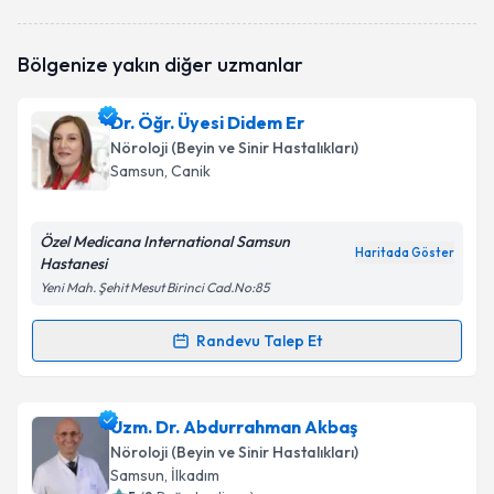
Uzm. Dr. Duran Yazıcı
için randevu takvimi talebi
Bölgenize yakın diğer uzmanlar
oluşturun. Size bu uzmandan randevu almanız için bir
takvim hazırlandığında e-posta ile bilgilendireceğiz.
Dr. Öğr. Üyesi Didem Er
E-posta Adresiniz
Nöroloji (Beyin ve Sinir Hastalıkları)
Samsun
, Canik
Özel Medicana International Samsun
Kişisel verilerimin işlenmesine ilişkin
Aydınlatma
Haritada Göster
Hastanesi
Metni
'ni okudum ve kişisel verilerimin belirtilen
kapsamda işlenmesini kabul ediyorum.
Yeni Mah. Şehit Mesut Birinci Cad.No:85
Randevu Talep Et
Randevu Takvimi Talebi
Takvim Talebini Gönder
Dr. Öğr. Üyesi Didem Er
için randevu takvimi talebi
Uzm. Dr. Abdurrahman Akbaş
oluşturun. Size bu uzmandan randevu almanız için bir
Nöroloji (Beyin ve Sinir Hastalıkları)
takvim hazırlandığında e-posta ile bilgilendireceğiz.
Samsun
, İlkadım