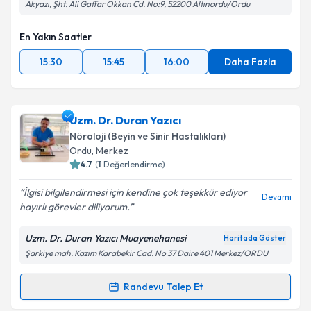
Akyazı, Şht. Ali Gaffar Okkan Cd. No:9, 52200 Altınordu/Ordu
En Yakın Saatler
15:30
15:45
16:00
Daha Fazla
Uzm. Dr. Duran Yazıcı
Nöroloji (Beyin ve Sinir Hastalıkları)
Ordu
, Merkez
4.7
(
1
Değerlendirme)
İlgisi bilgilendirmesi için kendine çok teşekkür ediyor
Devamı
hayırlı görevler diliyorum.
Uzm. Dr. Duran Yazıcı Muayenehanesi
Haritada Göster
Şarkiye mah. Kazım Karabekir Cad. No 37 Daire 401 Merkez/ORDU
Randevu Talep Et
Randevu Takvimi Talebi