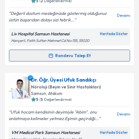
5
(
2
Değerlendirme)
E-posta Adresiniz
Değerli dostum mesleğinizde göstermiş olduğunuz
Devamı
üstün başarıdan dolayı sizi tebrik...
Liv Hospital Samsun Hastanesi
Haritada Göster
Kişisel verilerimin işlenmesine ilişkin
Aydınlatma
Hançerli, Fatih Sultan Mehmet Cd No:155, 55020
Metni
'ni okudum ve kişisel verilerimin belirtilen
kapsamda işlenmesini kabul ediyorum.
Randevu Talep Et
Randevu Takvimi Talebi
Takvim Talebini Gönder
Uzm. Dr. Abdurrahman Akbaş
için randevu takvimi
Dr. Öğr. Üyesi Ufuk Sandıkçı
talebi oluşturun. Size bu uzmandan randevu almanız
Nöroloji (Beyin ve Sinir Hastalıkları)
için bir takvim hazırlandığında e-posta ile
Samsun
, Atakum
bilgilendireceğiz.
5
(
5
Değerlendirme)
E-posta Adresiniz
Ufuk hocam kendisinin deyimiyle "Abim". onu
Devamı
anlatmaya kelimeler yetmez.Eşimin geçirdiği...
VM Medical Park Samsun Hastanesi
Haritada Göster