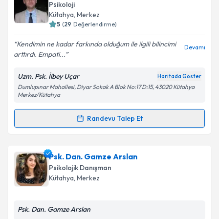
oluşturun. Size bu uzmandan randevu almanız için bir
Psikoloji
takvim hazırlandığında e-posta ile bilgilendireceğiz.
Kütahya
, Merkez
5
(
29
Değerlendirme)
E-posta Adresiniz
Kendimin ne kadar farkında olduğum ile ilgili bilincimi
Devamı
arttırdı. Empati...
Uzm. Psk. İlbey Uçar
Haritada Göster
Kişisel verilerimin işlenmesine ilişkin
Aydınlatma
Dumlupınar Mahallesi, Diyar Sokak A Blok No:17 D:15, 43020 Kütahya
Metni
'ni okudum ve kişisel verilerimin belirtilen
Merkez/Kütahya
kapsamda işlenmesini kabul ediyorum.
Randevu Talep Et
Randevu Takvimi Talebi
Takvim Talebini Gönder
Uzm. Psk. İlbey Uçar
için randevu takvimi talebi
Psk. Dan. Gamze Arslan
oluşturun. Size bu uzmandan randevu almanız için bir
Psikolojik Danışman
takvim hazırlandığında e-posta ile bilgilendireceğiz.
Kütahya
, Merkez
E-posta Adresiniz
Psk. Dan. Gamze Arslan