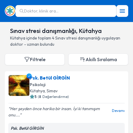
Doktor, klinik ara...
Sınav stresi danışmanlığı, Kütahya
Kütahya
içinde toplam
4
Sınav stresi danışmanlığı
uygulayan
doktor - uzman bulundu
Filtrele
Akıllı Sıralama
Psk. Betül GİRGİN
Psikoloji
Kütahya
, Simav
5
(
8
Değerlendirme)
Her şeyden önce harika bir insan. İyi ki tanımışım
Devamı
onu....
Psk. Betül GİRGİN