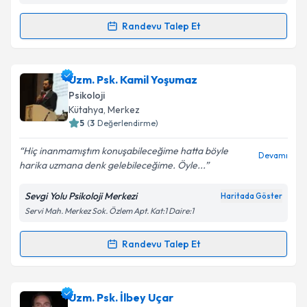
Randevu Talep Et
Randevu Takvimi Talebi
Psk. Betül GİRGİN
için randevu takvimi talebi
Uzm. Psk. Kamil Yoşumaz
oluşturun. Size bu uzmandan randevu almanız için bir
Psikoloji
takvim hazırlandığında e-posta ile bilgilendireceğiz.
Kütahya
, Merkez
5
(
3
Değerlendirme)
E-posta Adresiniz
Hiç inanmamıştım konuşabileceğime hatta böyle
Devamı
harika uzmana denk gelebileceğime. Öyle...
Sevgi Yolu Psikoloji Merkezi
Haritada Göster
Kişisel verilerimin işlenmesine ilişkin
Aydınlatma
Servi Mah. Merkez Sok. Özlem Apt. Kat:1 Daire:1
Metni
'ni okudum ve kişisel verilerimin belirtilen
kapsamda işlenmesini kabul ediyorum.
Randevu Talep Et
Randevu Takvimi Talebi
Takvim Talebini Gönder
Uzm. Psk. Kamil Yoşumaz
için randevu takvimi talebi
Uzm. Psk. İlbey Uçar