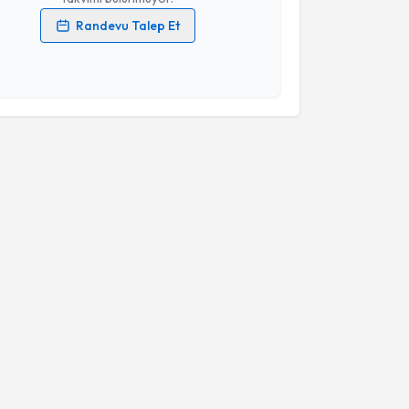
Randevu Talep Et
 verilerimin işlenmesine ilişkin
Aydınlatma Metni
'ni
 ve kişisel verilerimin belirtilen kapsamda
esini kabul ediyorum.
Takvim Talebini Gönder