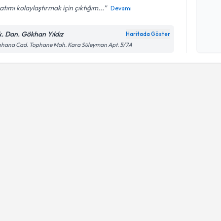
tımı kolaylaştırmak için çıktığım...
Devamı
Kişisel
okudum
k. Dan. Gökhan Yıldız
Haritada Göster
işlenm
hana Cad. Tophane Mah. Kara Süleyman Apt. 5/7A