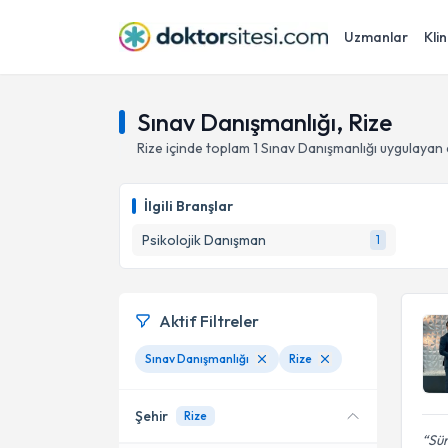
Uzmanlar
Klin
Sınav Danışmanlığı, Rize
Rize
içinde toplam
1
Sınav Danışmanlığı
uygulayan 
İlgili Branşlar
Psikolojik Danışman
1
Aktif Filtreler
Sınav Danışmanlığı
Rize
Şehir
Rize
Sür