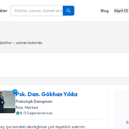
ikler
Blog
Kayıt Ol
doktor - uzman bulundu
Randevu T
Psk. Dan.
Psk. Dan. Gökhan Yıldız
Size bu uzm
Psikolojik Danışman
hazırlandığ
Rize
, Merkez
5
(
1
Değerlendirme)
E-posta Ad
B
eç içerisindeki desteğinize çok teşekkür ederim.