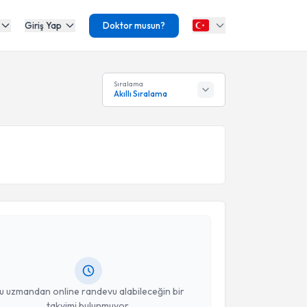
Giriş Yap
Doktor musun?
Sıralama
Akıllı Sıralama
akvimi Talebi
 Gökhan Yıldız
için randevu takvimi talebi oluşturun.
andan randevu almanız için bir takvim
ında e-posta ile bilgilendireceğiz.
resiniz
u uzmandan online randevu alabileceğin bir
takvimi bulunmuyor.