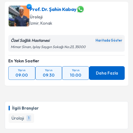
Prof. Dr. Şahin Kabay
Üroloji
İzmir
, Konak
Özel Sağlık Hastanesi
Haritada Göster
Mimar Sinan, Işılay Saygın Sokağı No:23, 35000
En Yakın Saatler
Yarın
Yarın
Yarın
Daha Fazla
09:00
09:30
10:00
İlgili Branşlar
Üroloji
1