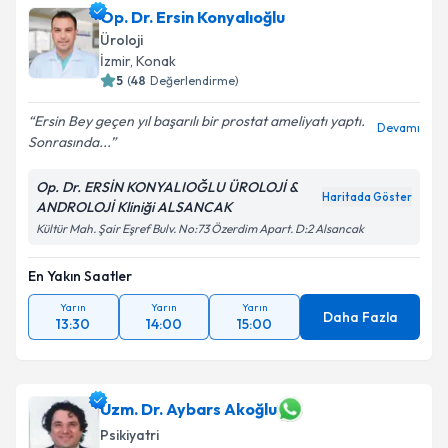
Op. Dr. Ersin Konyalıoğlu
Üroloji
İzmir
, Konak
5
(
48
Değerlendirme)
Ersin Bey geçen yıl başarılı bir prostat ameliyatı yaptı.
Devamı
Sonrasında...
Op. Dr. ERSİN KONYALIOĞLU ÜROLOJİ &
Haritada Göster
ANDROLOJİ Kliniği ALSANCAK
Kültür Mah. Şair Eşref Bulv. No:73 Özerdim Apart. D:2 Alsancak
En Yakın Saatler
Yarın
Yarın
Yarın
Daha Fazla
13:30
14:00
15:00
Uzm. Dr. Aybars Akoğlu
Psikiyatri