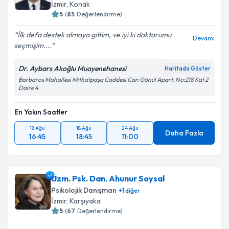
İzmir
, Konak
5
(
85
Değerlendirme)
İlk defa destek almaya gittim, ve iyi ki doktorumu
Devamı
seçmişim....
Dr. Aybars Akoğlu Muayenehanesi
Haritada Göster
Barbaros Mahallesi Mithatpaşa Caddesi Can Gönül Apart. No:218 Kat 2
Daire 4
En Yakın Saatler
18 Ağu
18 Ağu
24 Ağu
Daha Fazla
16:45
18:45
11:00
Uzm. Psk. Dan. Ahunur Soysal
Psikolojik Danışman
+
1
diğer
İzmir
, Karşıyaka
5
(
67
Değerlendirme)