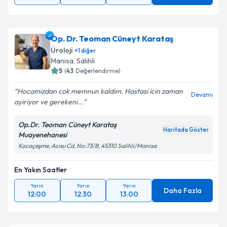
Op. Dr. Teoman Cüneyt Karataş
Üroloji
+
1
diğer
Manisa
, Salihli
5
(
43
Değerlendirme)
Hocamizdan cok memnun kaldim. Hastasi icin zaman
Devamı
ayiriyor ve gerekeni...
Op.Dr. Teoman Cüneyt Karataş
Haritada Göster
Muayenehanesi
Kocaçeşme, Acısu Cd. No:73/B, 45310 Salihli/Manisa
En Yakın Saatler
Yarın
Yarın
Yarın
Daha Fazla
12:00
12:30
13:00