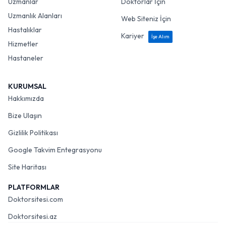
Uzmanlar
Doktorlar İçin
Uzmanlık Alanları
Web Siteniz İçin
Hastalıklar
Kariyer
İşe Alım
Hizmetler
Hastaneler
KURUMSAL
Hakkımızda
Bize Ulaşın
Gizlilik Politikası
Google Takvim Entegrasyonu
Site Haritası
PLATFORMLAR
Doktorsitesi.com
Doktorsitesi.az