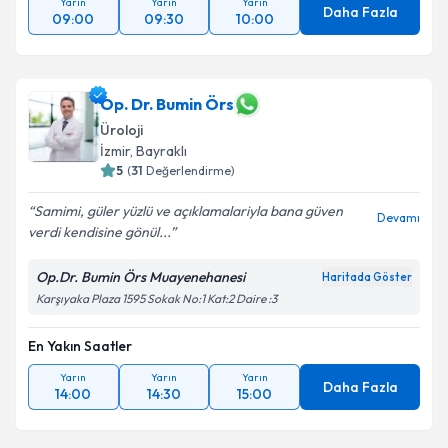
Yarın
Yarın
Yarın
Daha Fazla
09:00
09:30
10:00
Op. Dr. Bumin Örs
Üroloji
İzmir
, Bayraklı
5
(
31
Değerlendirme)
Samimi, güler yüzlü ve açıklamalariyla bana güven
Devamı
verdi kendisine gönül...
Op.Dr. Bumin Örs Muayenehanesi
Haritada Göster
Karşıyaka Plaza 1595 Sokak No:1 Kat:2 Daire :3
En Yakın Saatler
Yarın
Yarın
Yarın
Daha Fazla
14:00
14:30
15:00