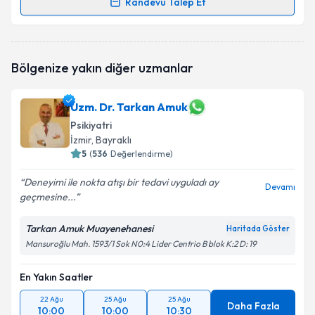
Randevu Talep Et
Randevu Takvimi Talebi
Op. Dr. Yusuf Kürşad Özdamar
için randevu takvimi
Bölgenize yakın diğer uzmanlar
talebi oluşturun. Size bu uzmandan randevu almanız
için bir takvim hazırlandığında e-posta ile
bilgilendireceğiz.
Uzm. Dr. Tarkan Amuk
Psikiyatri
E-posta Adresiniz
İzmir
, Bayraklı
5
(
536
Değerlendirme)
Deneyimi ile nokta atışı bir tedavi uyguladı ay
Devamı
Kişisel verilerimin işlenmesine ilişkin
Aydınlatma
geçmesine...
Metni
'ni okudum ve kişisel verilerimin belirtilen
kapsamda işlenmesini kabul ediyorum.
Tarkan Amuk Muayenehanesi
Haritada Göster
Mansuroğlu Mah. 1593/1 Sok N0:4 Lider Centrio B blok K:2 D: 19
Takvim Talebini Gönder
En Yakın Saatler
22 Ağu
25 Ağu
25 Ağu
Daha Fazla
10:00
10:00
10:30