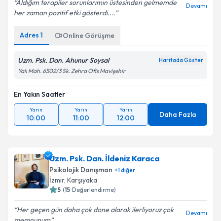
Aldığım terapiler sorunlarımın üstesinden gelmemde
Devamı
her zaman pozitif etki gösterdi....
Adres
1
Online Görüşme
Uzm. Psk. Dan. Ahunur Soysal
Haritada Göster
Yalı Mah. 6502/3 Sk. Zehra Ofis Mavişehir
En Yakın Saatler
Yarın
Yarın
Yarın
Daha Fazla
10:00
11:00
12:00
Uzm. Psk. Dan. İldeniz Karaca
Psikolojik Danışman
+
1
diğer
İzmir
, Karşıyaka
5
(
15
Değerlendirme)
Her geçen gün daha çok done alarak ilerliyoruz çok
Devamı
memnunum