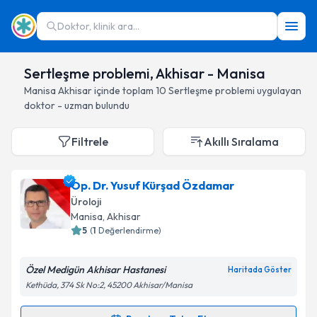
Doktor, klinik ara...
Sertleşme problemi, Akhisar - Manisa
Manisa
Akhisar
içinde toplam
10
Sertleşme problemi
uygulayan
doktor - uzman bulundu
Filtrele
Akıllı Sıralama
Op. Dr. Yusuf Kürşad Özdamar
Üroloji
Manisa
, Akhisar
5
(
1
Değerlendirme)
Özel Medigün Akhisar Hastanesi
Haritada Göster
Kethüda, 374 Sk No:2, 45200 Akhisar/Manisa