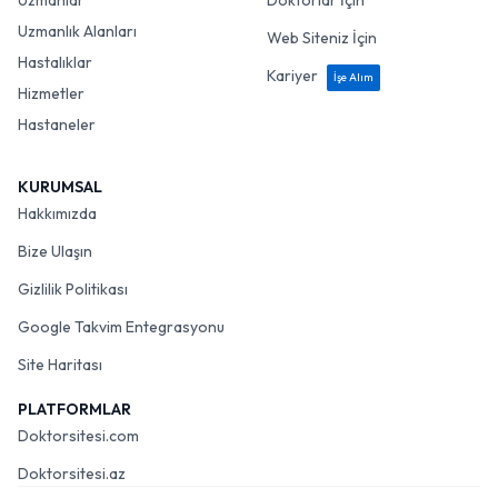
Uzmanlar
Doktorlar İçin
Uzmanlık Alanları
Web Siteniz İçin
Hastalıklar
Kariyer
İşe Alım
Hizmetler
Hastaneler
KURUMSAL
Hakkımızda
Bize Ulaşın
Gizlilik Politikası
Google Takvim Entegrasyonu
Site Haritası
PLATFORMLAR
Doktorsitesi.com
Doktorsitesi.az