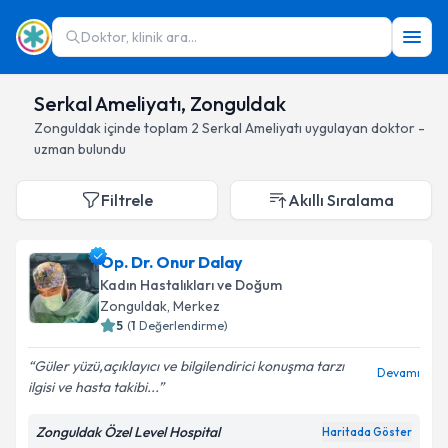
Doktor, klinik ara...
Serkal Ameliyatı, Zonguldak
Zonguldak
içinde toplam
2
Serkal Ameliyatı
uygulayan doktor -
uzman bulundu
Filtrele
Akıllı Sıralama
Op. Dr. Onur Dalay
Kadın Hastalıkları ve Doğum
Zonguldak
, Merkez
5
(
1
Değerlendirme)
Güler yüzü,açıklayıcı ve bilgilendirici konuşma tarzı
Devamı
ilgisi ve hasta takibi...
Zonguldak Özel Level Hospital
Haritada Göster