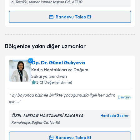
6, Terakki, Mimar Yılmaz Yaşkan Cd., 67100
Randevu Talep Et
Randevu Takvimi Talebi
Op. Dr. Onur Dalay
için randevu takvimi talebi
Bölgenize yakın diğer uzmanlar
oluşturun. Size bu uzmandan randevu almanız için bir
takvim hazırlandığında e-posta ile bilgilendireceğiz.
Op. Dr. Günel Gulıyeva
E-posta Adresiniz
Kadın Hastalıkları ve Doğum
Sakarya
, Serdivan
5
(
3
Değerlendirme)
ay boyunca bizimle birlikte çocuğumuzla ilgili her adım
Kişisel verilerimin işlenmesine ilişkin
Aydınlatma
Devamı
için...
Metni
'ni okudum ve kişisel verilerimin belirtilen
kapsamda işlenmesini kabul ediyorum.
ÖZEL MEDAR HASTANESİ SAKARYA
Haritada Göster
Kemalpaşa, Bağlar Cd. No:116
Takvim Talebini Gönder
Randevu Talep Et