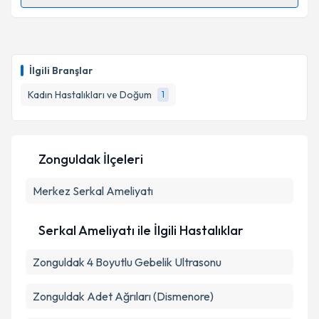
Randevu Takvimi Talebi
Op. Dr. Günel Gulıyeva
için randevu takvimi talebi
oluşturun. Size bu uzmandan randevu almanız için bir
İlgili Branşlar
takvim hazırlandığında e-posta ile bilgilendireceğiz.
Kadın Hastalıkları ve Doğum
1
E-posta Adresiniz
Zonguldak İlçeleri
Kişisel verilerimin işlenmesine ilişkin
Aydınlatma
Merkez
Metni
Serkal Ameliyatı
'ni okudum ve kişisel verilerimin belirtilen
kapsamda işlenmesini kabul ediyorum.
Serkal Ameliyatı ile İlgili Hastalıklar
Takvim Talebini Gönder
Zonguldak 4 Boyutlu Gebelik Ultrasonu
Zonguldak Adet Ağrıları (Dismenore)