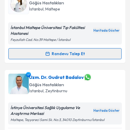
talebi oluşturun. Size bu uzmandan randevu almanız
Göğüs Hastalıkları
için bir takvim hazırlandığında e-posta ile
İstanbul
, Maltepe
bilgilendireceğiz.
E-posta Adresiniz
İstanbul Maltepe Üniversitesi Tıp Fakültesi
Haritada Göster
Hastanesi
Feyzullah Cad. No:39 Maltepe / İstanbul
Kişisel verilerimin işlenmesine ilişkin
Aydınlatma
Randevu Talep Et
Randevu Takvimi Talebi
Metni
'ni okudum ve kişisel verilerimin belirtilen
kapsamda işlenmesini kabul ediyorum.
Uzm. Dr. Ayten İsmayılova
için randevu takvimi
Uzm. Dr. Gudrat Badalov
talebi oluşturun. Size bu uzmandan randevu almanız
Takvim Talebini Gönder
Göğüs Hastalıkları
için bir takvim hazırlandığında e-posta ile
İstanbul
, Zeytinburnu
bilgilendireceğiz.
E-posta Adresiniz
İstinye Üniversitesi Sağlık Uygulama Ve
Haritada Göster
Araştırma Merkezi
Maltepe, Teyyareci Sami Sk. No:3, 34010 Zeytinburnu/İstanbul