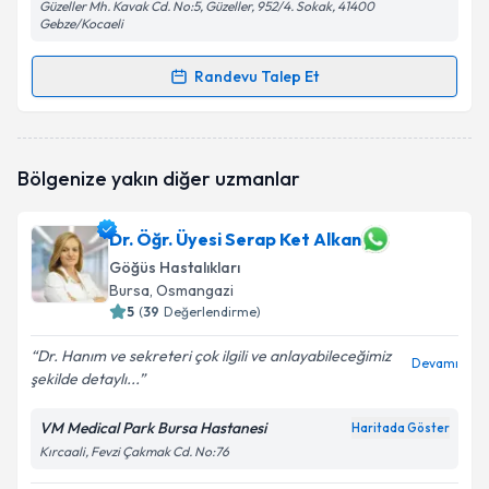
Güzeller Mh. Kavak Cd. No:5, Güzeller, 952/4. Sokak, 41400
Gebze/Kocaeli
Randevu Talep Et
Randevu Takvimi Talebi
Prof. Dr. Özlem Oruç
için randevu takvimi talebi
Bölgenize yakın diğer uzmanlar
oluşturun. Size bu uzmandan randevu almanız için bir
takvim hazırlandığında e-posta ile bilgilendireceğiz.
Dr. Öğr. Üyesi Serap Ket Alkan
E-posta Adresiniz
Göğüs Hastalıkları
Bursa
, Osmangazi
5
(
39
Değerlendirme)
Kişisel verilerimin işlenmesine ilişkin
Aydınlatma
Dr. Hanım ve sekreteri çok ilgili ve anlayabileceğimiz
Devamı
Metni
'ni okudum ve kişisel verilerimin belirtilen
şekilde detaylı...
kapsamda işlenmesini kabul ediyorum.
VM Medical Park Bursa Hastanesi
Haritada Göster
Kırcaali, Fevzi Çakmak Cd. No:76
Takvim Talebini Gönder