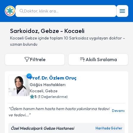
Doktor, klinik ara...
Sarkoidoz, Gebze - Kocaeli
Kocaeli
Gebze
içinde toplam
10
Sarkoidoz
uygulayan doktor -
uzman bulundu
Filtrele
Akıllı Sıralama
Prof. Dr. Özlem Oruç
Göğüs Hastalıkları
Kocaeli
, Gebze
5
(
1
Değerlendirme)
Özlem hanım hem hasta hem hasta yakınlarına tedavi
Devamı
ve tedavi...
Özel Medicalpark Gebze Hastanesi
Haritada Göster