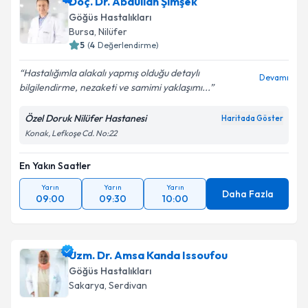
Doç. Dr. Abdullah Şimşek
Göğüs Hastalıkları
Bursa
, Nilüfer
5
(
4
Değerlendirme)
Hastalığımla alakalı yapmış olduğu detaylı
Devamı
bilgilendirme, nezaketi ve samimi yaklaşımı...
Özel Doruk Nilüfer Hastanesi
Haritada Göster
Konak, Lefkoşe Cd. No:22
En Yakın Saatler
Yarın
Yarın
Yarın
Daha Fazla
09:00
09:30
10:00
Uzm. Dr. Amsa Kanda Issoufou
Göğüs Hastalıkları
Sakarya
, Serdivan