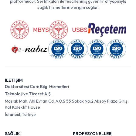
platformudur. Sertifikaları ile tescillenmiş güvenilir altyapısıyla
sağlık hizmetlerine erişim sağlar.
İLETİŞİM
Doktorsitesi Com Bilgi Hizmetleri
Teknoloji ve Ticaret A.Ş.
Maslak Mah. Ahi Evran Cd. A.O.S 55 Sokak No:2 Aksoy Plaza Giriş
Kat Kolektif House
İstanbul, Türkiye
SAĞLIK
PROFESYONELLER