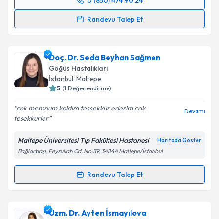
0 (850) 474 90 24
Randevu Takvimi Talebi
Randevu Talep Et
Prof. Dr. Cüneyt Saltürk
için randevu takvimi talebi
oluşturun. Size bu uzmandan randevu almanız için bir
Doç. Dr. Seda Beyhan Sağmen
takvim hazırlandığında e-posta ile bilgilendireceğiz.
Göğüs Hastalıkları
E-posta Adresiniz
İstanbul
, Maltepe
5
(
1
Değerlendirme)
cok memnum kaldım tessekkur ederim cok
Devamı
tesekkurler
Kişisel verilerimin işlenmesine ilişkin
Aydınlatma
Metni
'ni okudum ve kişisel verilerimin belirtilen
Maltepe Üniversitesi Tıp Fakültesi Hastanesi
Haritada Göster
kapsamda işlenmesini kabul ediyorum.
Bağlarbaşı, Feyzullah Cd. No:39, 34844 Maltepe/İstanbul
Takvim Talebini Gönder
Randevu Talep Et
Randevu Takvimi Talebi
Doç. Dr. Seda Beyhan Sağmen
için randevu takvimi
Uzm. Dr. Ayten İsmayılova