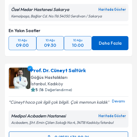
Özel Medar Hastanesi Sakarya
Haritada Göster
Kemalpaşa, Bağlar Cd. No:116 54050 Serdivan / Sakarya
En Yakın Saatler
10 Ağu
10 Ağu
10 Ağu
Daha Fazla
09:00
09:30
10:00
Prof. Dr. Cüneyt Saltürk
Göğüs Hastalıkları
İstanbul
, Kadıköy
5
(
16
Değerlendirme)
Devamı
Cüneyt hoca çok ilgili çok bilgili. Çok memnun kaldık
Medipol Acıbadem Hastanesi
Haritada Göster
Acıbadem, Şht. Emin Çölen Sokağı No:4, 34718 Kadıköy/İstanbul