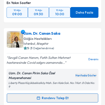
En Yakın Saatler
Kişisel verilerimin işlenmesine ilişkin
Aydınlatma
Metni
'ni okudum ve kişisel verilerimin belirtilen
10 Ağu
10 Ağu
10 Ağu
kapsamda işlenmesini kabul ediyorum.
Daha Fazla
09:00
09:30
10:00
Takvim Talebini Gönder
Uzm. Dr. Canan Saka
Göğüs Hastalıkları
İstanbul
, Ataşehir
5
(
3
Değerlendirme)
Sevgili Canan Hanım, Fatih Sultan Mehmet
Devamı
hastanesinde Covid salgını zamanında...
Uzm. Dr. Canan Pirim Saka Özel
Haritada Göster
Muayenehanesi
Liberty Plaza Küçükbakkalköy Mah. Sarı Kale Sok. No: 1 Kat : 8 Oda No:
9
Randevu Talep Et
Randevu Takvimi Talebi