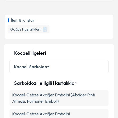
Uzm. Dr. Canan Saka
için randevu takvimi talebi
oluşturun. Size bu uzmandan randevu almanız için bir
İlgili Branşlar
takvim hazırlandığında e-posta ile bilgilendireceğiz.
Göğüs Hastalıkları
1
E-posta Adresiniz
Kocaeli İlçeleri
Kişisel verilerimin işlenmesine ilişkin
Aydınlatma
Metni
'ni okudum ve kişisel verilerimin belirtilen
Kocaeli
Sarkoidoz
kapsamda işlenmesini kabul ediyorum.
Sarkoidoz ile İlgili Hastalıklar
Takvim Talebini Gönder
Kocaeli Gebze Akciğer Embolisi (Akciğer Pıhtı
Atması, Pulmoner Emboli)
Kocaeli Gebze Akciğer Embolisi