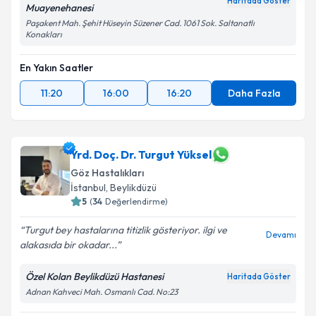
Haritada Göster
Muayenehanesi
Paşakent Mah. Şehit Hüseyin Süzener Cad. 1061 Sok. Saltanatlı
Konakları
En Yakın Saatler
11:20
16:00
16:20
Daha Fazla
Yrd. Doç. Dr. Turgut Yüksel
Göz Hastalıkları
İstanbul
, Beylikdüzü
5
(
34
Değerlendirme)
Turgut bey hastalarına titizlik gösteriyor. ilgi ve
Devamı
alakasıda bir okadar...
Özel Kolan Beylikdüzü Hastanesi
Haritada Göster
Adnan Kahveci Mah. Osmanlı Cad. No:23