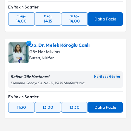
En Yakın Saatler
11 Ağu
11 Ağu
18 Ağu
Daha Fazla
14:00
14:15
14:00
Op. Dr. Melek Köroğlu Canlı
Göz Hastalıkları
Bursa
, Nilüfer
Retina Göz Hastanesi
Haritada Göster
Esentepe, Sanayi Cd. No:171, 16130 Ni̇lüfer/Bursa
En Yakın Saatler
11:30
13:00
13:30
Daha Fazla