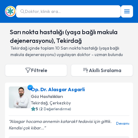
Doktor, klinik ara...
Sarı nokta hastalığı (yaşa bağlı makula
dejenerasyonu), Tekirdağ
Tekirdağ
içinde toplam
10
Sarı nokta hastalığı (yaşa bağlı
makula dejenerasyonu)
uygulayan doktor - uzman bulundu
Filtrele
Akıllı Sıralama
Op. Dr. Alasgar Asgarli
Göz Hastalıkları
Tekirdağ
, Çerkezköy
5
(
2
Değerlendirme)
Alasgar hocama annemin katarakt tedavisi için gittik.
Devamı
Kendisi çok kibar...