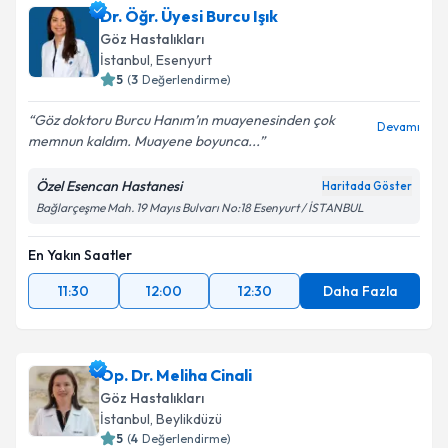
Dr. Öğr. Üyesi Burcu Işık
Göz Hastalıkları
İstanbul
, Esenyurt
5
(
3
Değerlendirme)
Göz doktoru Burcu Hanım’ın muayenesinden çok
Devamı
memnun kaldım. Muayene boyunca...
Özel Esencan Hastanesi
Haritada Göster
Bağlarçeşme Mah. 19 Mayıs Bulvarı No:18 Esenyurt / İSTANBUL
En Yakın Saatler
11:30
12:00
12:30
Daha Fazla
Op. Dr. Meliha Cinali
Göz Hastalıkları
İstanbul
, Beylikdüzü
5
(
4
Değerlendirme)