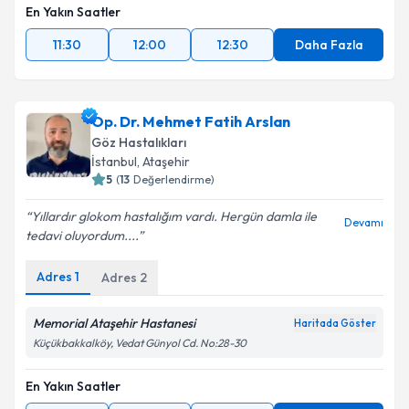
En Yakın Saatler
11:30
12:00
12:30
Daha Fazla
Op. Dr. Mehmet Fatih Arslan
Göz Hastalıkları
İstanbul
, Ataşehir
5
(
13
Değerlendirme)
Yıllardır glokom hastalığım vardı. Hergün damla ile
Devamı
tedavi oluyordum....
Adres
1
Adres
2
Memorial Ataşehir Hastanesi
Haritada Göster
Küçükbakkalköy, Vedat Günyol Cd. No:28-30
En Yakın Saatler