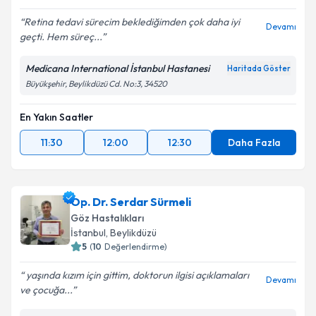
Retina tedavi sürecim beklediğimden çok daha iyi
Devamı
geçti. Hem süreç...
Medicana International İstanbul Hastanesi
Haritada Göster
Büyükşehir, Beylikdüzü Cd. No:3, 34520
En Yakın Saatler
11:30
12:00
12:30
Daha Fazla
Op. Dr. Serdar Sürmeli
Göz Hastalıkları
İstanbul
, Beylikdüzü
5
(
10
Değerlendirme)
yaşında kızım için gittim, doktorun ilgisi açıklamaları
Devamı
ve çocuğa...