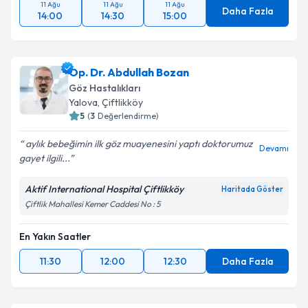
11 Ağu
11 Ağu
11 Ağu
Daha Fazla
14:00
14:30
15:00
Op. Dr. Abdullah Bozan
Göz Hastalıkları
Yalova
, Çiftlikköy
5
(
3
Değerlendirme)
aylık bebeğimin ilk göz muayenesini yaptı doktorumuz
Devamı
gayet ilgili...
Aktif International Hospital Çiftlikköy
Haritada Göster
Çiftlik Mahallesi Kemer Caddesi No : 5
En Yakın Saatler
11:30
12:00
12:30
Daha Fazla