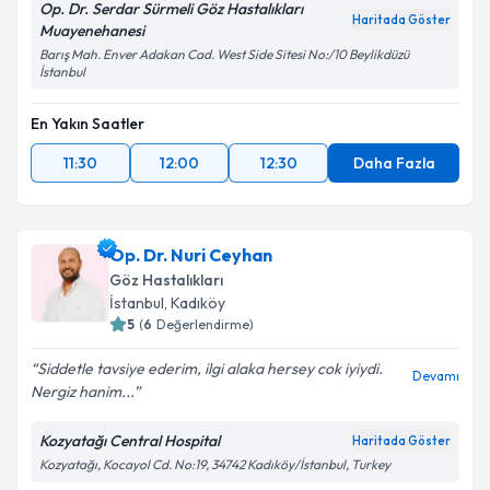
Op. Dr. Serdar Sürmeli Göz Hastalıkları
Haritada Göster
Muayenehanesi
Barış Mah. Enver Adakan Cad. West Side Sitesi No:/10 Beylikdüzü
İstanbul
En Yakın Saatler
11:30
12:00
12:30
Daha Fazla
Op. Dr. Nuri Ceyhan
Göz Hastalıkları
İstanbul
, Kadıköy
5
(
6
Değerlendirme)
Siddetle tavsiye ederim, ilgi alaka hersey cok iyiydi.
Devamı
Nergiz hanim...
Kozyatağı Central Hospital
Haritada Göster
Kozyatağı, Kocayol Cd. No:19, 34742 Kadıköy/İstanbul, Turkey