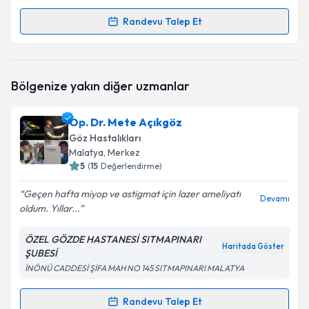
Randevu Talep Et
Randevu Takvimi Talebi
Op. Dr. Faruk Kapu
için randevu takvimi talebi
Bölgenize yakın diğer uzmanlar
oluşturun. Size bu uzmandan randevu almanız için bir
takvim hazırlandığında e-posta ile bilgilendireceğiz.
Op. Dr. Mete Açıkgöz
E-posta Adresiniz
Göz Hastalıkları
Malatya
, Merkez
5
(
15
Değerlendirme)
Geçen hafta miyop ve astigmat için lazer ameliyatı
Kişisel verilerimin işlenmesine ilişkin
Aydınlatma
Devamı
oldum. Yıllar...
Metni
'ni okudum ve kişisel verilerimin belirtilen
kapsamda işlenmesini kabul ediyorum.
ÖZEL GÖZDE HASTANESİ SITMAPINARI
Haritada Göster
ŞUBESİ
Takvim Talebini Gönder
İNÖNÜ CADDESİ ŞİFA MAH NO 145 SITMAPINARI MALATYA
Randevu Talep Et
Randevu Takvimi Talebi