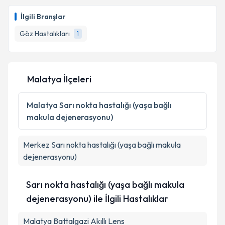
Yrd. Doç. Dr. Fatih Mehmet Adıbelli
için randevu
takvimi talebi oluşturun. Size bu uzmandan randevu
İlgili Branşlar
almanız için bir takvim hazırlandığında e-posta ile
bilgilendireceğiz.
Göz Hastalıkları
1
E-posta Adresiniz
Malatya İlçeleri
Kişisel verilerimin işlenmesine ilişkin
Aydınlatma
Malatya
Sarı nokta hastalığı (yaşa bağlı
Metni
'ni okudum ve kişisel verilerimin belirtilen
makula dejenerasyonu)
kapsamda işlenmesini kabul ediyorum.
Merkez
Sarı nokta hastalığı (yaşa bağlı makula
Takvim Talebini Gönder
dejenerasyonu)
Sarı nokta hastalığı (yaşa bağlı makula
dejenerasyonu) ile İlgili Hastalıklar
Malatya Battalgazi Akıllı Lens