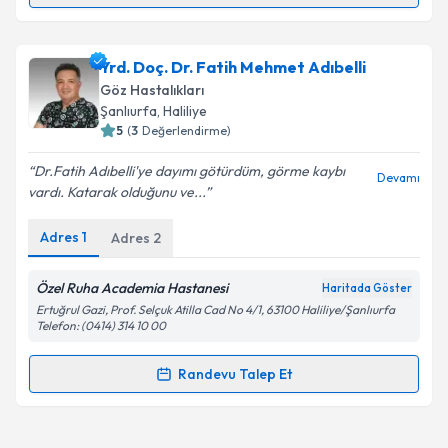
Op. Dr. Mete Açıkgöz
için randevu takvimi talebi
Yrd. Doç. Dr. Fatih Mehmet Adıbelli
oluşturun. Size bu uzmandan randevu almanız için bir
Göz Hastalıkları
takvim hazırlandığında e-posta ile bilgilendireceğiz.
Şanlıurfa
, Haliliye
5
(
3
Değerlendirme)
E-posta Adresiniz
Dr.Fatih Adıbelli'ye dayımı götürdüm, görme kaybı
Devamı
vardı. Katarak olduğunu ve...
Adres
1
Adres
2
Kişisel verilerimin işlenmesine ilişkin
Aydınlatma
Metni
'ni okudum ve kişisel verilerimin belirtilen
kapsamda işlenmesini kabul ediyorum.
Özel Ruha Academia Hastanesi
Haritada Göster
Ertuğrul Gazi, Prof. Selçuk Atilla Cad No 4/1, 63100 Haliliye/Şanlıurfa
Telefon: (0414) 314 10 00
Takvim Talebini Gönder
Randevu Talep Et
Randevu Takvimi Talebi