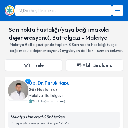
Doktor, klinik ara...
Sarı nokta hastalığı (yaşa bağlı makula
dejenerasyonu), Battalgazi - Malatya
Malatya
Battalgazi
içinde toplam
3
Sarı nokta hastalığı (yaşa
bağlı makula dejenerasyonu)
uygulayan doktor - uzman bulundu
Filtrele
Akıllı Sıralama
Op. Dr. Faruk Kapu
Göz Hastalıkları
Malatya
, Battalgazi
5
(
1
Değerlendirme)
Malatya Universal Göz Merkezi
Saray mah. Ihlamur sok. Avrupa Göz 6 1