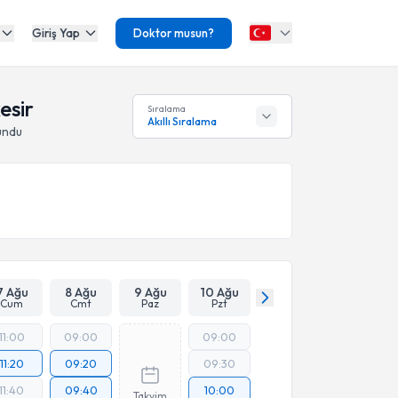
Giriş Yap
Doktor musun?
esir
Sıralama
Akıllı Sıralama
undu
7 Ağu
8 Ağu
9 Ağu
10 Ağu
Cum
Cmt
Paz
Pzt
11:00
09:00
09:00
11:20
09:20
09:30
11:40
09:40
10:00
Takvim