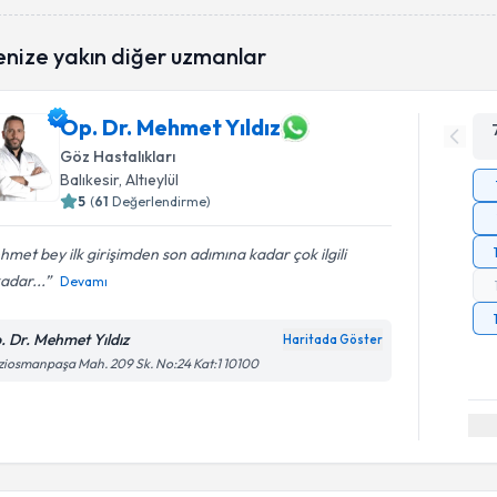
enize yakın diğer uzmanlar
Op. Dr. Mehmet Yıldız
Göz Hastalıkları
Balıkesir
, Altıeylül
5
(
61
Değerlendirme)
met bey ilk girişimden son adımına kadar çok ilgili
adar...
Devamı
. Dr. Mehmet Yıldız
Haritada Göster
iosmanpaşa Mah. 209 Sk. No:24 Kat:1 10100