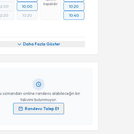
kapalıdır
12:00
10:00
10:20
12:20
10:20
10:40
akvimi Talebi
Daha Fazla Göster
bru Yılmaz
için randevu takvimi talebi oluşturun. Size
 randevu almanız için bir takvim hazırlandığında e-
lgilendireceğiz.
resiniz
u uzmandan online randevu alabileceğin bir
takvimi bulunmuyor.
Randevu Talep Et
 verilerimin işlenmesine ilişkin
Aydınlatma Metni
'ni
 ve kişisel verilerimin belirtilen kapsamda
esini kabul ediyorum.