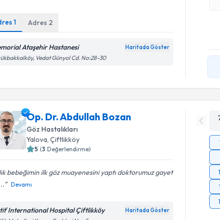
dres
1
Adres
2
morial Ataşehir Hastanesi
Haritada Göster
ükbakkalköy, Vedat Günyol Cd. No:28-30
Op. Dr. Abdullah Bozan
Göz Hastalıkları
Yalova
, Çiftlikköy
5
(
3
Değerlendirme)
ık bebeğimin ilk göz muayenesini yaptı doktorumuz gayet
...
Devamı
tif International Hospital Çiftlikköy
Haritada Göster