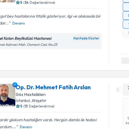
5
(
34
Değerlendirme)
gut bey hastalarına titizlik gösteriyor. ilgi ve alakasıda bir
ar...
Devamı
el Kolan Beylikdüzü Hastanesi
Haritada Göster
an Kahveci Mah. Osmanlı Cad. No:23
Op. Dr. Mehmet Fatih Arslan
Göz Hastalıkları
İstanbul
, Ataşehir
5
(
13
Değerlendirme)
lardır glokom hastalığım vardı. Hergün damla ile tedavi
ka
ordum....
Devamı