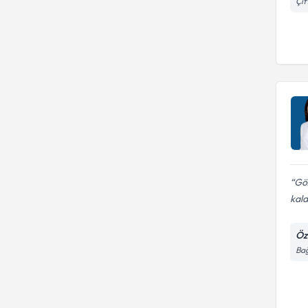
Çif
Gö
kal
Öz
Bağ