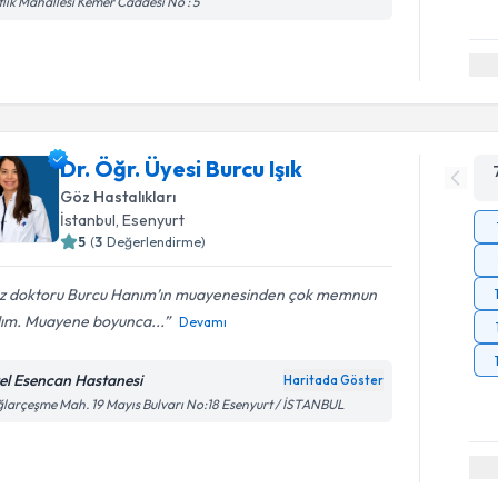
tlik Mahallesi Kemer Caddesi No : 5
Dr. Öğr. Üyesi Burcu Işık
Göz Hastalıkları
İstanbul
, Esenyurt
5
(
3
Değerlendirme)
z doktoru Burcu Hanım’ın muayenesinden çok memnun
dım. Muayene boyunca...
Devamı
el Esencan Hastanesi
Haritada Göster
larçeşme Mah. 19 Mayıs Bulvarı No:18 Esenyurt / İSTANBUL