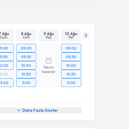
Takvim Talebini Gönder
7 Ağu
8 Ağu
9 Ağu
10 Ağu
Cum
Cmt
Paz
Pzt
11:00
09:00
09:00
11:30
09:30
09:30
12:00
10:00
10:00
Takvim
kapalıdır
12:30
10:30
10:30
13:00
11:00
11:00
Daha Fazla Göster