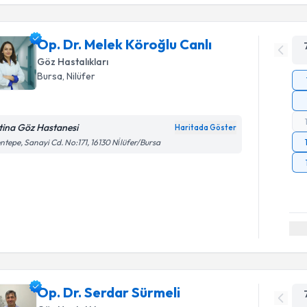
Op. Dr. Melek Köroğlu Canlı
Göz Hastalıkları
Bursa
, Nilüfer
tina Göz Hastanesi
Haritada Göster
ntepe, Sanayi Cd. No:171, 16130 Ni̇lüfer/Bursa
Op. Dr. Serdar Sürmeli