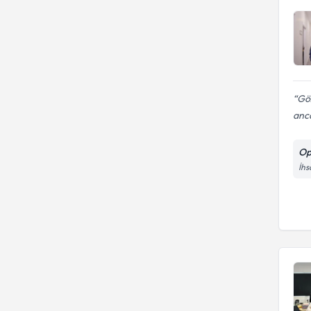
Göz
anca
Op
İhs