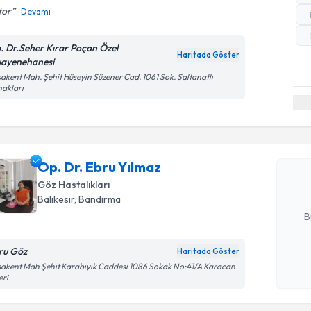
tor
Devamı
. Dr.Seher Kırar Poçan Özel
Haritada Göster
ayenehanesi
akent Mah. Şehit Hüseyin Süzener Cad. 1061 Sok. Saltanatlı
akları
Randevu T
Op. Dr. E
bu uzmandan
Op. Dr. Ebru Yılmaz
posta ile bi
Göz Hastalıkları
E-posta Ad
Balıkesir
, Bandırma
B
ru Göz
Haritada Göster
Kişisel
akent Mah Şehit Karabıyık Caddesi 1086 Sokak No:41/A Karacan
eri
okudum
işlenm