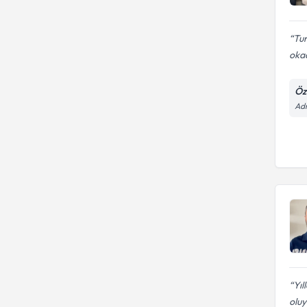
Tur
okad
Öz
Adn
Yıl
oluy