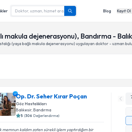
ikler
Blog
Kayıt Ol
ğlı makula dejenerasyonu), Bandırma - Balık
stalığı (yaşa bağlı makula dejenerasyonu)
uygulayan doktor - uzman bul
Op. Dr. Seher Kırar Poçan
Göz Hastalıkları
Balıkesir
, Bandırma
5
(
306
Değerlendirme)
 memnun kaldım zaten sürekli işlem yaptırdığım bir