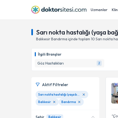
Uzmanlar
Klin
Sarı nokta hastalığı (yaşa ba
Balıkesir
Bandırma
içinde toplam
10
Sarı nokta ha
İlgili Branşlar
Göz Hastalıkları
2
Aktif Filtreler
Sarı nokta hastalığı (yaşa bağlı makula dejenerasyonu)
Balıkesir
Bandırma
Çok
Şehir
Balıkesir