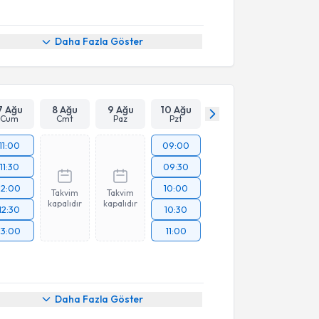
Daha Fazla Göster
7 Ağu
8 Ağu
9 Ağu
10 Ağu
Cum
Cmt
Paz
Pzt
11:00
09:00
11:30
09:30
12:00
10:00
Takvim
Takvim
kapalıdır
kapalıdır
12:30
10:30
13:00
11:00
Daha Fazla Göster