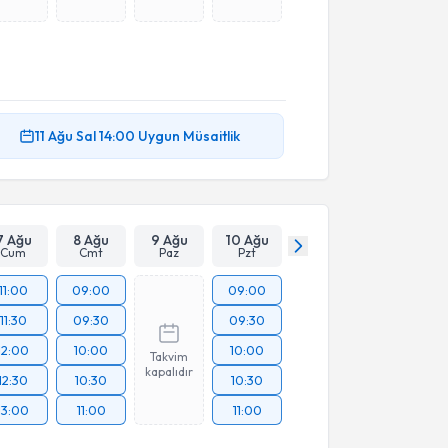
11 Ağu
Sal
14:00
Uygun Müsaitlik
7 Ağu
8 Ağu
9 Ağu
10 Ağu
Cum
Cmt
Paz
Pzt
11:00
09:00
09:00
11:30
09:30
09:30
12:00
10:00
10:00
Takvim
kapalıdır
12:30
10:30
10:30
13:00
11:00
11:00