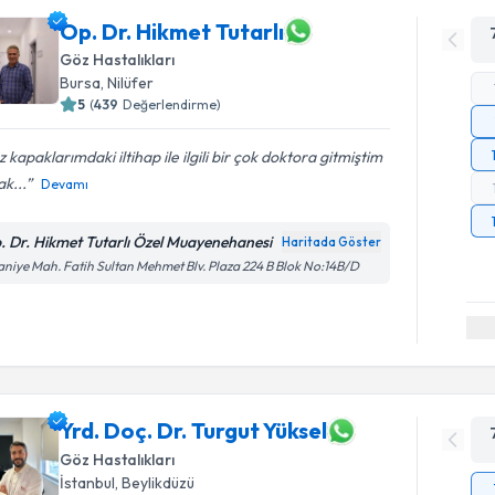
Op. Dr. Hikmet Tutarlı
Göz Hastalıkları
Bursa
, Nilüfer
5
(
439
Değerlendirme)
 kapaklarımdaki iltihap ile ilgili bir çok doktora gitmiştim
k...
Devamı
. Dr. Hikmet Tutarlı Özel Muayenehanesi
Haritada Göster
aniye Mah. Fatih Sultan Mehmet Blv. Plaza 224 B Blok No:14B/D
Yrd. Doç. Dr. Turgut Yüksel
Göz Hastalıkları
İstanbul
, Beylikdüzü