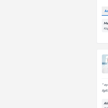
A
Me
Küç
ayl
ilgili
Ak