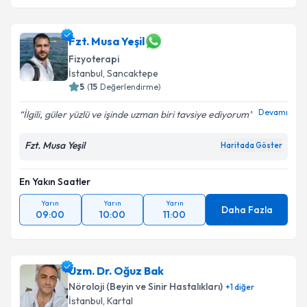
Fzt. Musa Yeşil
Fizyoterapi
İstanbul
, Sancaktepe
5
(
15
Değerlendirme)
Devamı
İlgili, güler yüzlü ve işinde uzman biri tavsiye ediyorum
Fzt. Musa Yeşil
Haritada Göster
En Yakın Saatler
Yarın
Yarın
Yarın
Daha Fazla
09:00
10:00
11:00
Uzm. Dr. Oğuz Bak
Nöroloji (Beyin ve Sinir Hastalıkları)
+
1
diğer
İstanbul
, Kartal