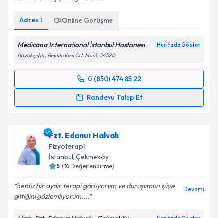
Kişisel verilerimin işlenmesine ilişkin
Aydınlatma
Metni
'ni okudum ve kişisel verilerimin belirtilen
Adres
1
Online Görüşme
kapsamda işlenmesini kabul ediyorum.
Medicana International İstanbul Hastanesi
Haritada Göster
Takvim Talebini Gönder
Büyükşehir, Beylikdüzü Cd. No:3, 34520
0 (850) 474 85 22
Randevu Takvimi Talebi
Randevu Talep Et
Fzt. Mehti Cenker
için randevu takvimi talebi
oluşturun. Size bu uzmandan randevu almanız için bir
Fzt. Edanur Halvalı
takvim hazırlandığında e-posta ile bilgilendireceğiz.
Fizyoterapi
E-posta Adresiniz
İstanbul
, Çekmeköy
5
(
14
Değerlendirme)
henüz bir aydır terapi görüyorum ve duruşumun iyiye
Devamı
gittiğini gözlemliyorum....
Kişisel verilerimin işlenmesine ilişkin
Aydınlatma
Metni
'ni okudum ve kişisel verilerimin belirtilen