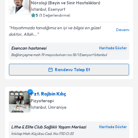
Size bu uzmandan randevu almanız için bir takvim
Nöroloji (Beyin ve Sinir Hastalıkları)
hazırlandığında e-posta ile bilgilendireceğiz.
İstanbul
, Esenyurt
5
(
1
Değerlendirme)
E-posta Adresiniz
Hayatımızda tanıdığımız en iyi ve bilgisi en güzel
Devamı
doktor, Allah...
Esencan hastanesi
Haritada Göster
Kişisel verilerimin işlenmesine ilişkin
Aydınlatma
Bağlarçeşme mah 19 mayıs bulvarı no:18/1 Esenyurt İstanbul
Metni
'ni okudum ve kişisel verilerimin belirtilen
kapsamda işlenmesini kabul ediyorum.
Randevu Talep Et
Randevu Takvimi Talebi
Takvim Talebini Gönder
Uzm. Dr. Toghrul Mastanzede
için randevu takvimi
Fzt. Rojbin Kılıç
talebi oluşturun. Size bu uzmandan randevu almanız
Fizyoterapi
için bir takvim hazırlandığında e-posta ile
İstanbul
, Ümraniye
bilgilendireceğiz.
E-posta Adresiniz
Lithe & Elite Club Sağlıklı Yaşam Merkezi
Haritada Göster
İnkilap Mah.Küçüksu Cad. No:111D D:33