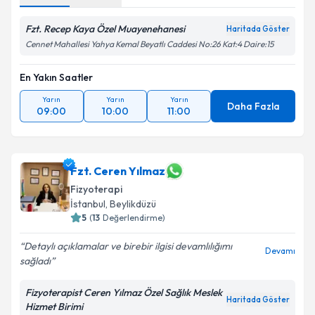
Fzt. Recep Kaya Özel Muayenehanesi
Haritada Göster
Cennet Mahallesi Yahya Kemal Beyatlı Caddesi No:26 Kat:4 Daire:15
En Yakın Saatler
Yarın
Yarın
Yarın
Daha Fazla
09:00
10:00
11:00
Fzt. Ceren Yılmaz
Fizyoterapi
İstanbul
, Beylikdüzü
5
(
13
Değerlendirme)
Detaylı açıklamalar ve birebir ilgisi devamlılığımı
Devamı
sağladı
Fizyoterapist Ceren Yılmaz Özel Sağlık Meslek
Haritada Göster
Hizmet Birimi