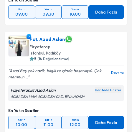
En Yakın Saatler
Yarın
Yarın
Yarın
Daha Fazla
09:00
09:30
10:00
Fzt. Azad Aslan
Fizyoterapi
İstanbul
, Kadıköy
5
(
14
Değerlendirme)
Azad Bey çok nazik, bilgili ve işinde başarılıydı. Çok
Devamı
memnun...
Fizyoterapist Azad Aslan
Haritada Göster
ACIBADEM MAH. ACIBADEM CAD. BİNA NO:124
En Yakın Saatler
Yarın
Yarın
Yarın
Daha Fazla
10:00
11:00
12:00