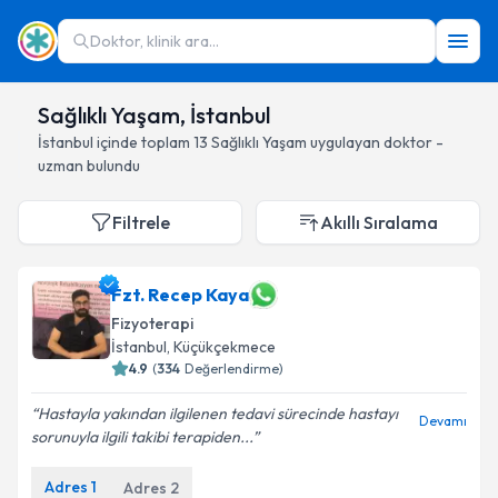
Doktor, klinik ara...
Sağlıklı Yaşam, İstanbul
İstanbul
içinde toplam
13
Sağlıklı Yaşam
uygulayan doktor -
uzman bulundu
Filtrele
Akıllı Sıralama
Fzt. Recep Kaya
Fizyoterapi
İstanbul
, Küçükçekmece
4.9
(
334
Değerlendirme)
Hastayla yakından ilgilenen tedavi sürecinde hastayı
Devamı
sorunuyla ilgili takibi terapiden...
Adres
1
Adres
2