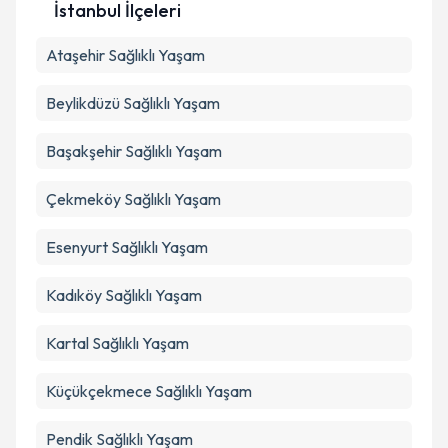
İstanbul İlçeleri
Kişisel verilerimin işlenmesine ilişkin
Aydınlatma
Ataşehir
Metni
Sağlıklı Yaşam
'ni okudum ve kişisel verilerimin belirtilen
kapsamda işlenmesini kabul ediyorum.
Beylikdüzü
Sağlıklı Yaşam
Takvim Talebini Gönder
Başakşehir
Sağlıklı Yaşam
Çekmeköy
Sağlıklı Yaşam
Esenyurt
Sağlıklı Yaşam
Kadıköy
Sağlıklı Yaşam
Kartal
Sağlıklı Yaşam
Küçükçekmece
Sağlıklı Yaşam
Pendik
Sağlıklı Yaşam