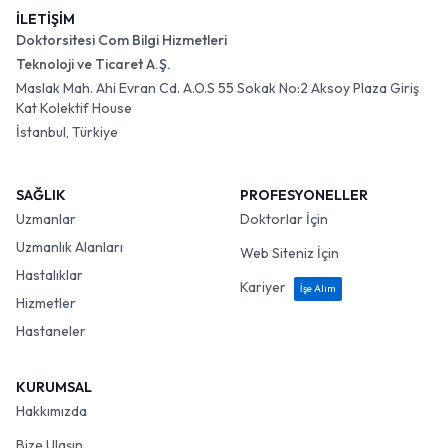
İLETİŞİM
Doktorsitesi Com Bilgi Hizmetleri
Teknoloji ve Ticaret A.Ş.
Maslak Mah. Ahi Evran Cd. A.O.S 55 Sokak No:2 Aksoy Plaza Giriş
Kat Kolektif House
İstanbul, Türkiye
SAĞLIK
PROFESYONELLER
Uzmanlar
Doktorlar İçin
Uzmanlık Alanları
Web Siteniz İçin
Hastalıklar
Kariyer
İşe Alım
Hizmetler
Hastaneler
KURUMSAL
Hakkımızda
Bize Ulaşın