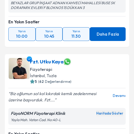
BEYAZLAR GRUP İNŞAAT ADNAN KAHVECİ MAHALLESİ BUSE SK
DORAPARK EVLERİ F BLOKNO5 15 DÜKKAN 3
En Yakın Saatler
Yarın
Yarın
Yarın
Daha Fazla
10:00
10:45
11:30
Fzt. Utku Kaya
Fizyoterapi
İstanbul
, Tuzla
5
(
62
Değerlendirme)
Biz oğlumun sol kol kıkırdak kemik zedelenmesi
Devamı
üzerine başvurduk. Fzt....
FizyoNORM Fizyoterapi Klinik
Haritada Göster
Yayla Mah. Vatan Cad. No:40-L