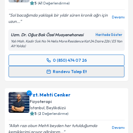
5
(
41
Değerlendirme)
Sol bacağımda yaklaşık bir yıldır süren kronik ağrı için
Devamı
uzun...
Uzm. Dr. Oğuz Bak Özel Muayenehanesi
Haritada Göster
Yalı Mah. Kadir Sok No 14 Helis More Residence Kat 24 Daire 226 ( E5 Yan
Alt Yolda)
0 (850) 474 07 26
Randevu Takvimi Talebi
Randevu Talep Et
Uzm. Dr. Oğuz Bak
için randevu takvimi talebi
oluşturun. Size bu uzmandan randevu almanız için bir
Fzt. Mehti Cenker
takvim hazırlandığında e-posta ile bilgilendireceğiz.
Fizyoterapi
E-posta Adresiniz
İstanbul
, Beylikdüzü
5
(
2
Değerlendirme)
Allah razı olsun Mehti beyden her tutulduğumda
Devamı
kemiklerimi açıyor ağrılarım...