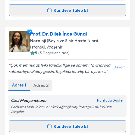
Randevu Talep Et
Randevu Takvimi Talebi
Kişisel verilerimin işlenmesine ilişkin
Aydınlatma
Metni
'ni okudum ve kişisel verilerimin belirtilen
kapsamda işlenmesini kabul ediyorum.
Fzt. Rojbin Kılıç
için randevu takvimi talebi oluşturun.
Prof. Dr. Dilek İnce Günal
Size bu uzmandan randevu almanız için bir takvim
Nöroloji (Beyin ve Sinir Hastalıkları)
hazırlandığında e-posta ile bilgilendireceğiz.
Takvim Talebini Gönder
İstanbul
, Ataşehir
5
(
3
Değerlendirme)
E-posta Adresiniz
Çok memnunuz.İyiki tanıdık.İlgili ve samimi tavırlarıyla
Devamı
rahatlatıyor.Kolay gelsin.Teşekkürler.Hiç bir ayırım...
Adres
1
Adres
2
Kişisel verilerimin işlenmesine ilişkin
Aydınlatma
Metni
'ni okudum ve kişisel verilerimin belirtilen
kapsamda işlenmesini kabul ediyorum.
Özel Muayenehane
Haritada Göster
Barboros Mah. Ihlamur Sokak Ağaoğlu My Prestige 104-105 Batı
Ataşehir
Takvim Talebini Gönder
Randevu Talep Et
Randevu Takvimi Talebi