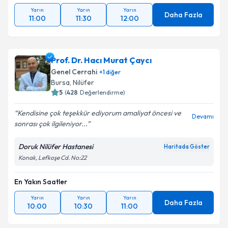
Yarın
Yarın
Yarın
Daha Fazla
11:00
11:30
12:00
Takvim Talebini Gönder
Prof. Dr. Hacı Murat Çaycı
Genel Cerrahi
+
1
diğer
Bursa
, Nilüfer
5
(
428
Değerlendirme)
Kendisine çok teşekkür ediyorum amaliyat öncesi ve
Devamı
sonrası çok ilgileniyor...
Doruk Nilüfer Hastanesi
Haritada Göster
Konak, Lefkoşe Cd. No:22
En Yakın Saatler
Yarın
Yarın
Yarın
Daha Fazla
10:00
10:30
11:00