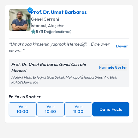
Prof. Dr. Umut Barbaros
Genel Cerrahi
İstanbul
, Ataşehir
5
(
11
Değerlendirme)
Umut hoca kimsenin yapmak istemediği, . Evre over
Devamı
ca ve...
Prof. Dr. Umut Barbaros Genel Cerrahi
Haritada Göster
Merkezi
Atatürk Mah. Ertuğrul Gazi Sokak Metropol İstanbul Sitesi A-1 Blok
Kat:52 Daire: 651
En Yakın Saatler
Yarın
Yarın
Yarın
Daha Fazla
10:00
10:30
11:00