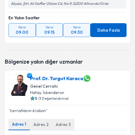
Akyazı, Şht. Ali Gaffar Okkan Cd. No:9, 52200 Altınordu/Ordu
En Yakın Saatler
Yarın
Yarın
Yarın
Daha Fazla
09:00
09:15
09:30
Bölgenize yakın diğer uzmanlar
Prof. Dr. Turgut Karaca
Genel Cerrahi
Hatay
, İskenderun
5
(
1
Değerlendirme)
cerrahların kralısın
Adres
1
Adres
2
Adres
3