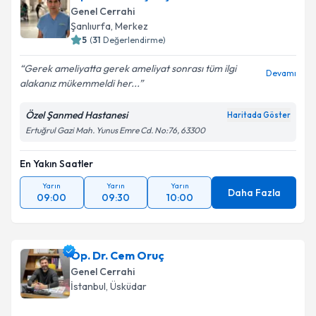
Genel Cerrahi
Şanlıurfa
, Merkez
5
(
31
Değerlendirme)
Gerek ameliyatta gerek ameliyat sonrası tüm ilgi
Devamı
alakanız mükemmeldi her...
Özel Şanmed Hastanesi
Haritada Göster
Ertuğrul Gazi Mah. Yunus Emre Cd. No:76, 63300
En Yakın Saatler
Yarın
Yarın
Yarın
Daha Fazla
09:00
09:30
10:00
Op. Dr. Cem Oruç
Genel Cerrahi
İstanbul
, Üsküdar