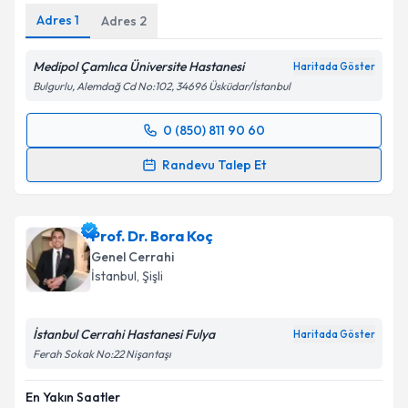
Adres
1
Adres
2
Medipol Çamlıca Üniversite Hastanesi
Haritada Göster
Bulgurlu, Alemdağ Cd No:102, 34696 Üsküdar/İstanbul
0 (850) 811 90 60
Randevu Takvimi Talebi
Randevu Talep Et
Op. Dr. Cem Oruç
için randevu takvimi talebi
oluşturun. Size bu uzmandan randevu almanız için bir
Prof. Dr. Bora Koç
takvim hazırlandığında e-posta ile bilgilendireceğiz.
Genel Cerrahi
E-posta Adresiniz
İstanbul
, Şişli
İstanbul Cerrahi Hastanesi Fulya
Haritada Göster
Ferah Sokak No:22 Nişantaşı
Kişisel verilerimin işlenmesine ilişkin
Aydınlatma
Metni
'ni okudum ve kişisel verilerimin belirtilen
En Yakın Saatler
kapsamda işlenmesini kabul ediyorum.