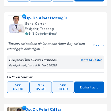
Op. Dr. Alper Hacıoğlu
Genel Cerrahi
Eskişehir
, Tepebaşı
5
(
6
Değerlendirme)
Bazıları sizi sadece dinler,ancak Alper Bey sizi tüm
Devamı
ictenligiyle dinlediğini...
Eskişehir Özel Gürlife Hastanesi
Haritada Göster
Fevziçakmak, Akınsel Sk. No:1, 26320
En Yakın Saatler
Yarın
Yarın
Yarın
Daha Fazla
09:00
09:30
10:00
Op. Dr. Felat Çiftçi