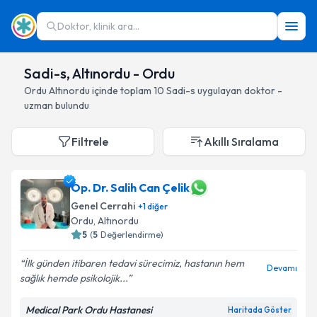
Doktor, klinik ara...
Sadi-s, Altınordu - Ordu
Ordu
Altınordu
içinde toplam
10
Sadi-s
uygulayan doktor -
uzman bulundu
Filtrele
Akıllı Sıralama
Op. Dr. Salih Can Çelik
Genel Cerrahi
+
1
diğer
Ordu
, Altınordu
5
(
5
Değerlendirme)
İlk günden itibaren tedavi sürecimiz, hastanın hem
Devamı
sağlık hemde psikolojik...
Medical Park Ordu Hastanesi
Haritada Göster