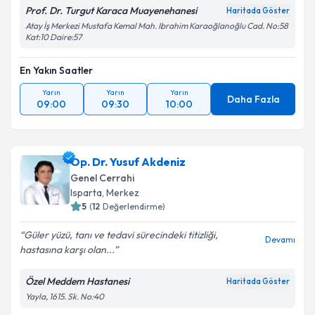
Prof. Dr. Turgut Karaca Muayenehanesi
Haritada Göster
Atay İş Merkezi Mustafa Kemal Mah. Ibrahim Karaoğlanoğlu Cad. No:58
Kat:10 Daire:57
En Yakın Saatler
Yarın
Yarın
Yarın
Daha Fazla
09:00
09:30
10:00
Op. Dr. Yusuf Akdeniz
Genel Cerrahi
Isparta
, Merkez
5
(
12
Değerlendirme)
Güler yüzü, tanı ve tedavi sürecindeki titizliği,
Devamı
hastasına karşı olan...
Özel Meddem Hastanesi
Haritada Göster
Yayla, 1615. Sk. No:40