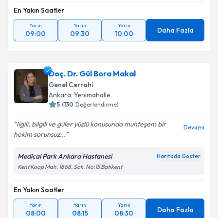
En Yakın Saatler
Yarın
Yarın
Yarın
Daha Fazla
09:00
09:30
10:00
Doç. Dr. Gül Bora Makal
Genel Cerrahi
Ankara
, Yenimahalle
5
(
130
Değerlendirme)
İlgili, bilgili ve güler yüzlü konusunda muhteşem bir
Devamı
hekim sorunsuz...
Medical Park Ankara Hastanesi
Haritada Göster
Kent Koop Mah. 1868. Sok. No:15 Batıkent
En Yakın Saatler
Yarın
Yarın
Yarın
Daha Fazla
08:00
08:15
08:30