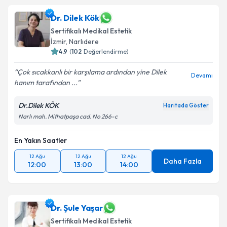
Dr. Dilek Kök
Sertifikalı Medikal Estetik
İzmir
, Narlıdere
4.9
(
102
Değerlendirme)
Çok sıcakkanlı bir karşılama ardından yine Dilek
Devamı
hanım tarafından ...
Dr.Dilek KÖK
Haritada Göster
Narlı mah. Mithatpaşa cad. No 266-c
En Yakın Saatler
12 Ağu
12 Ağu
12 Ağu
Daha Fazla
12:00
13:00
14:00
Dr. Şule Yaşar
Sertifikalı Medikal Estetik