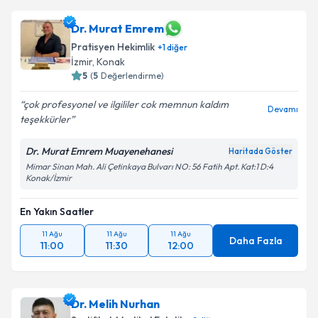
Dr. Murat Emrem
Pratisyen Hekimlik
+
1
diğer
İzmir
, Konak
5
(
5
Değerlendirme)
çok profesyonel ve ilgililer cok memnun kaldım
Devamı
teşekkürler
Dr. Murat Emrem Muayenehanesi
Haritada Göster
Mimar Sinan Mah. Ali Çetinkaya Bulvarı NO: 56 Fatih Apt. Kat:1 D:4
Konak/İzmir
En Yakın Saatler
11 Ağu
11 Ağu
11 Ağu
Daha Fazla
11:00
11:30
12:00
Dr. Melih Nurhan