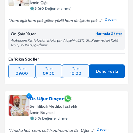
İzmir
, Çiğli
5
(
60
Değerlendirme)
Devamı
Hem ilgili hem çok güler yüzlü hem de işinde çok...
Dr. Şule Yaşar
Haritada Göster
Acıbadem Kent Hastanesi Karşısı, Ataşehir, 8216. Sk. Rezerve Apt Kat:1
No:5, 35000 Çiğli/İzmir
En Yakın Saatler
Yarın
Yarın
Yarın
Daha Fazla
09:00
09:30
10:00
Dr. Uğur Dinçer
Sertifikalı Medikal Estetik
İzmir
, Bayraklı
5
(
4
Değerlendirme)
Devamı
I had a hair stem cell treatment at Dr. Uğur...