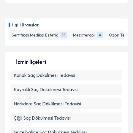
kapsamda işlenmesini kabul ediyorum.
Dr. Tayfun Akseki
için randevu takvimi talebi
Takvim Talebini Gönder
oluşturun. Size bu uzmandan randevu almanız için bir
İlgili Branşlar
takvim hazırlandığında e-posta ile bilgilendireceğiz.
Sertifikalı Medikal Estetik
Mezoterapi
Ozon Terapi
12
4
E-posta Adresiniz
İzmir İlçeleri
Kişisel verilerimin işlenmesine ilişkin
Aydınlatma
Konak
Saç Dökülmesi Tedavisi
Metni
'ni okudum ve kişisel verilerimin belirtilen
kapsamda işlenmesini kabul ediyorum.
Bayraklı
Saç Dökülmesi Tedavisi
Takvim Talebini Gönder
Narlıdere
Saç Dökülmesi Tedavisi
Çiğli
Saç Dökülmesi Tedavisi
Güzelbahçe
Saç Dökülmesi Tedavisi