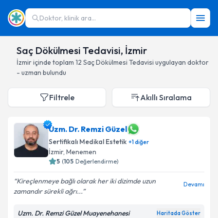
Doktor, klinik ara...
Saç Dökülmesi Tedavisi, İzmir
İzmir
içinde toplam
12
Saç Dökülmesi Tedavisi
uygulayan doktor
- uzman bulundu
Filtrele
Akıllı Sıralama
Uzm. Dr. Remzi Güzel
Sertifikalı Medikal Estetik
+
1
diğer
İzmir
, Menemen
5
(
105
Değerlendirme)
Kireçlenmeye bağlı olarak her iki dizimde uzun
Devamı
zamandır sürekli ağrı...
Uzm. Dr. Remzi Güzel Muayenehanesi
Haritada Göster