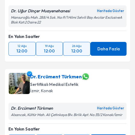
Dr. Uğur Dinçer Muayenehanesi
Haritada Göster
Mansuroğlu Mah. 288/4 Sok. No:9/1 Hilmi Selvili Bay Avcılar ExclusiveA
Blok Kat:2 Daire:22
En Yakın Saatler
12 Ağu
19 Ağu
26 Ağu
Daha Fazla
12:00
12:00
12:00
Dr. Ercüment Türkmen
Sertifikalı Medikal Estetik
İzmir
, Konak
Dr. Ercüment Türkmen
Haritada Göster
Alsancak, Kültür Mah. Ali Çetinkaya Blv. Birlik Apt. No:35/2 Konak/İzmir
En Yakın Saatler