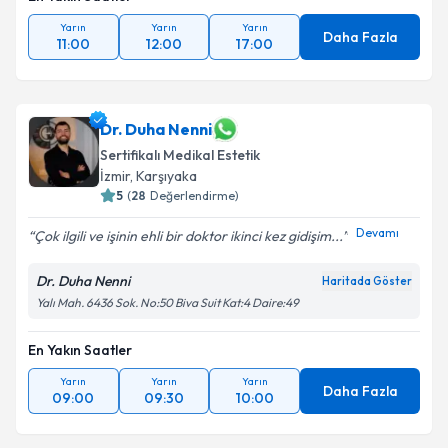
Yarın
Yarın
Yarın
Daha Fazla
11:00
12:00
17:00
Dr. Duha Nenni
Sertifikalı Medikal Estetik
İzmir
, Karşıyaka
5
(
28
Değerlendirme)
Devamı
Çok ilgili ve işinin ehli bir doktor ikinci kez gidişim...
Dr. Duha Nenni
Haritada Göster
Yalı Mah. 6436 Sok. No:50 Biva Suit Kat:4 Daire:49
En Yakın Saatler
Yarın
Yarın
Yarın
Daha Fazla
09:00
09:30
10:00