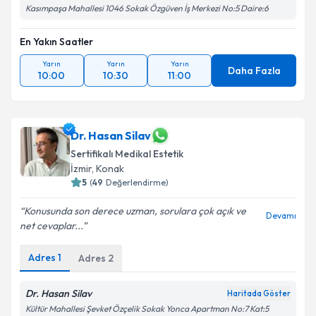
Kasımpaşa Mahallesi 1046 Sokak Özgüven İş Merkezi No:5 Daire:6
En Yakın Saatler
Yarın
Yarın
Yarın
Daha Fazla
10:00
10:30
11:00
Dr. Hasan Silav
Sertifikalı Medikal Estetik
İzmir
, Konak
5
(
49
Değerlendirme)
Konusunda son derece uzman, sorulara çok açık ve
Devamı
net cevaplar...
Adres
1
Adres
2
Dr. Hasan Silav
Haritada Göster
Kültür Mahallesi Şevket Özçelik Sokak Yonca Apartman No:7 Kat:5