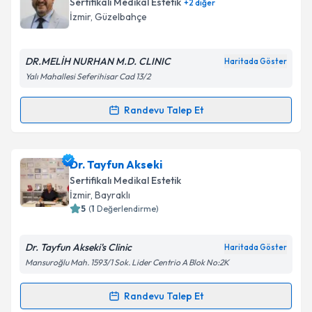
Sertifikalı Medikal Estetik
+
2
diğer
İzmir
, Güzelbahçe
DR.MELİH NURHAN M.D. CLINIC
Haritada Göster
Yalı Mahallesi Seferihisar Cad 13/2
Randevu Talep Et
Randevu Takvimi Talebi
Dr. Melih Nurhan
için randevu takvimi talebi
Dr. Tayfun Akseki
oluşturun. Size bu uzmandan randevu almanız için bir
Sertifikalı Medikal Estetik
takvim hazırlandığında e-posta ile bilgilendireceğiz.
İzmir
, Bayraklı
5
(
1
Değerlendirme)
E-posta Adresiniz
Dr. Tayfun Akseki's Clinic
Haritada Göster
Mansuroğlu Mah. 1593/1 Sok. Lider Centrio A Blok No:2K
Kişisel verilerimin işlenmesine ilişkin
Aydınlatma
Randevu Talep Et
Randevu Takvimi Talebi
Metni
'ni okudum ve kişisel verilerimin belirtilen