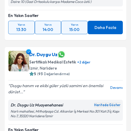
Daire: 10 (Gazi Ortaokulu karşısı Madame Coco üstü )
En Yakın Saatler
Yarın
Yarın
Yarın
Daha Fazla
13:30
14:00
15:00
Dr. Duygu Uz
Sertifikalı Medikal Estetik
+
2
diğer
İzmir
, Narlıdere
5
(
93
Değerlendirme)
Duygu hanım ve ekibi güler yüzlü samimi en önemlisi
Devamı
dürüst...
Dr. Duygu Uz Muayenehanesi
Haritada Göster
Narlı mahallesi, Mithatpaşa Cd. Alkanlar İş Merkezi No:301 Kat:3 İç Kapı
No:7, 35320 Narlıdere/İzmir
En Yakın Saatler