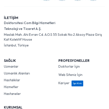
İLETİŞİM
Doktorsitesi Com Bilgi Hizmetleri
Teknoloji ve Ticaret A.Ş.
Maslak Mah. Ahi Evran Cd. A.O.S 55 Sokak No:2 Aksoy Plaza Giriş
Kat Kolektif House
İstanbul, Türkiye
SAĞLIK
PROFESYONELLER
Uzmanlar
Doktorlar İçin
Uzmanlık Alanları
Web Siteniz İçin
Hastalıklar
Kariyer
İşe Alım
Hizmetler
Hastaneler
KURUMSAL