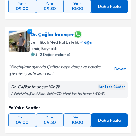
Yarın
Yarın
Yarın
Daha Fazla
09:00
09:30
10:00
Dr. Çağlar İmançer
Sertifikalı Medikal Estetik
+
1
diğer
İzmir
, Bayraklı
5
(
2
Değerlendirme)
Geçtiğimiz aylarda Çağlar beye dolgu ve botoks
Devamı
işlemleri yaptırdım ve...
Dr. Çağlar İmançer Kliniği
Haritada Göster
Adalet MH. Şehit Fethi Sekin CD. No:6 Ventus tower k:3 D:34
En Yakın Saatler
Yarın
Yarın
Yarın
Daha Fazla
09:00
09:30
10:00