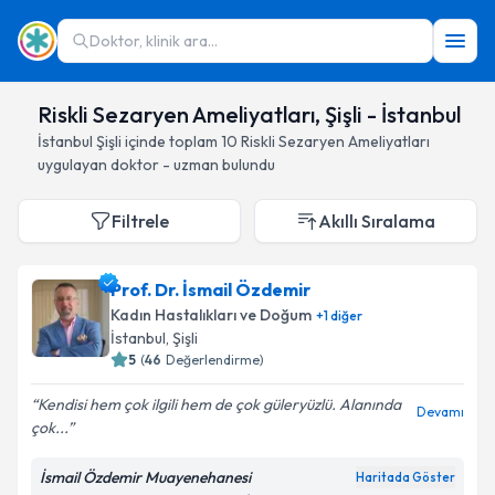
Doktor, klinik ara...
Riskli Sezaryen Ameliyatları, Şişli - İstanbul
İstanbul
Şişli
içinde toplam
10
Riskli Sezaryen Ameliyatları
uygulayan doktor - uzman bulundu
Filtrele
Akıllı Sıralama
Prof. Dr. İsmail Özdemir
Kadın Hastalıkları ve Doğum
+
1
diğer
İstanbul
, Şişli
5
(
46
Değerlendirme)
Kendisi hem çok ilgili hem de çok güleryüzlü. Alanında
Devamı
çok...
İsmail Özdemir Muayenehanesi
Haritada Göster