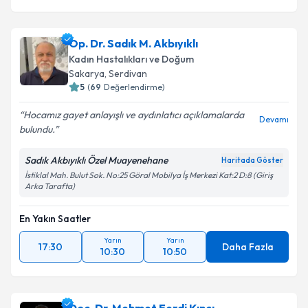
Op. Dr. Sadık M. Akbıyıklı
Kadın Hastalıkları ve Doğum
Sakarya
, Serdivan
5
(
69
Değerlendirme)
Hocamız gayet anlayışlı ve aydınlatıcı açıklamalarda
Devamı
bulundu.
Sadık Akbıyıklı Özel Muayenehane
Haritada Göster
İstiklal Mah. Bulut Sok. No:25 Göral Mobilya İş Merkezi Kat:2 D:8 (Giriş
Arka Tarafta)
En Yakın Saatler
Yarın
Yarın
17:30
Daha Fazla
10:30
10:50