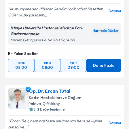
İlk muayeneden itibaren kendimi çok rahat hissettim.
Devamı
Güler yüzlü yaklaşımı,...
İstinye Üniversite Hastanesi Medical Park
Haritada Göster
Gaziosmanpaşa
Merkez, Çukurçeşme Cd. No:57 D:59, 34250
En Yakın Saatler
Yarın
Yarın
Yarın
Daha Fazla
08:00
08:30
09:00
Op. Dr. Ercan Tutal
Kadın Hastalıkları ve Doğum
Yalova
, Çiftlikköy
5
(
1
Değerlendirme)
Ercan Bey, hem hastasını unutmayan hem de kişinin
Devamı
ruhsal ve...