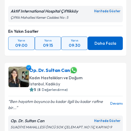
Aktif International Hospital Çiftlikköy
Haritada Göster
Çiftlik Mahallesi Kemer Caddesi No : 5
En Yakın Saatler
Yarın
Yarın
Yarın
Daha Fazla
09:00
09:15
09:30
Op. Dr. Sultan Can
Kadın Hastalıkları ve Doğum
İstanbul
, Kadıköy
5
(
8
Değerlendirme)
Ben hayatım boyunca bu kadar ilgili bu kadar rafine
Devamı
bir...
Op. Dr. Sultan Can
Haritada Göster
SUADİYE MAHALLESİ ÖNCÜ SOK ÇELEM APT. NO 1 İÇ KAPI NO 9