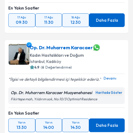
En Yakın Saatler
17 Ağu
17 Ağu
18 Ağu
Daha Fazla
09:30
11:30
12:30
Op. Dr. Muharrem Karacaer
Kadın Hastalıkları ve Doğum
İstanbul
, Kadıköy
4.9
(
6
Değerlendirme)
Devamı
İlgisi ve detaylı bilgilendirmesi içi teşekkür ederiz.
Op. Dr. Muharrem Karacaer Muayenehanesi
Haritada Göster
Fikirtepe mah, Yıldırım sok, No:10/3 Optimist Residence
En Yakın Saatler
Yarın
Yarın
Yarın
Daha Fazla
13:30
14:00
14:30