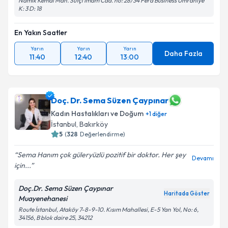
Namık Kemal Mah. Sütçi İmam Cad. no: 28/34 Fera Business Ümraniye
K: 3 D: 18
En Yakın Saatler
Yarın
Yarın
Yarın
Daha Fazla
11:40
12:40
13:00
Doç. Dr. Sema Süzen Çaypınar
Kadın Hastalıkları ve Doğum
+
1
diğer
İstanbul
, Bakırköy
5
(
328
Değerlendirme)
Sema Hanım çok güleryüzlü pozitif bir doktor. Her şey
Devamı
için...
Doç.Dr. Sema Süzen Çaypınar
Haritada Göster
Muayenehanesi
Route İstanbul, Ataköy 7-8-9-10. Kısım Mahallesi, E-5 Yan Yol, No: 6,
34156, B blok daire 25, 34212