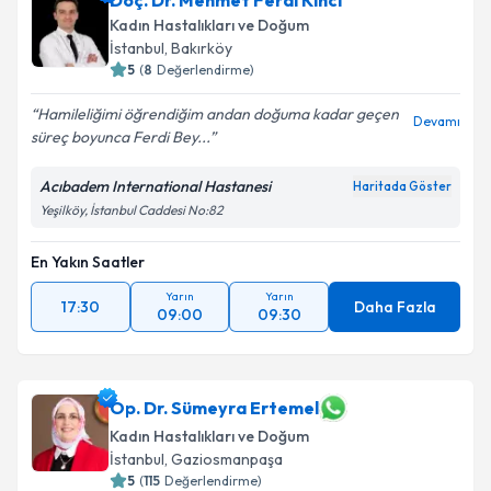
Doç. Dr. Mehmet Ferdi Kıncı
Kadın Hastalıkları ve Doğum
İstanbul
, Bakırköy
5
(
8
Değerlendirme)
Hamileliğimi öğrendiğim andan doğuma kadar geçen
Devamı
süreç boyunca Ferdi Bey...
Acıbadem International Hastanesi
Haritada Göster
Yeşilköy, İstanbul Caddesi No:82
En Yakın Saatler
Yarın
Yarın
17:30
Daha Fazla
09:00
09:30
Op. Dr. Sümeyra Ertemel
Kadın Hastalıkları ve Doğum
İstanbul
, Gaziosmanpaşa
5
(
115
Değerlendirme)