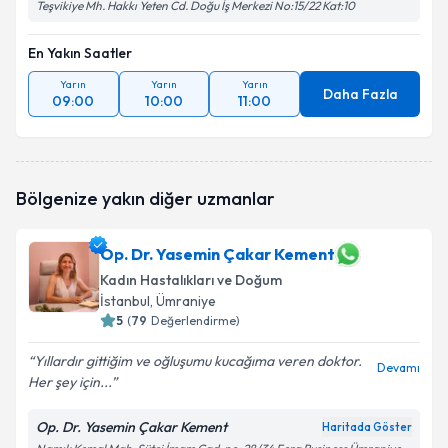
Teşvikiye Mh. Hakkı Yeten Cd. Doğu İş Merkezi No:15/22 Kat:10
En Yakın Saatler
Yarın
Yarın
Yarın
Daha Fazla
09:00
10:00
11:00
Bölgenize yakın diğer uzmanlar
Op. Dr. Yasemin Çakar Kement
Kadın Hastalıkları ve Doğum
İstanbul
, Ümraniye
5
(
79
Değerlendirme)
Yıllardır gittiğim ve oğluşumu kucağıma veren doktor.
Devamı
Her şey için...
Op. Dr. Yasemin Çakar Kement
Haritada Göster