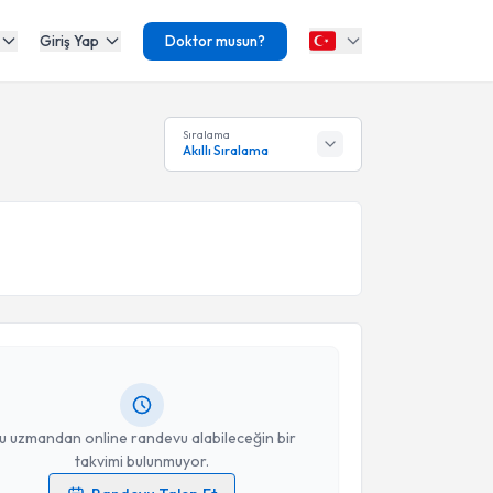
Giriş Yap
Doktor musun?
Sıralama
Akıllı Sıralama
akvimi Talebi
uğçe Türkcan Soğuksulu
için randevu takvimi talebi
Size bu uzmandan randevu almanız için bir takvim
ında e-posta ile bilgilendireceğiz.
resiniz
u uzmandan online randevu alabileceğin bir
takvimi bulunmuyor.