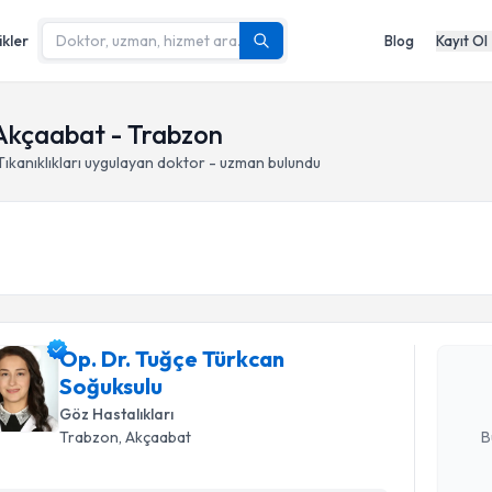
ikler
Blog
Kayıt Ol
 Akçaabat - Trabzon
ıkanıklıkları
uygulayan doktor - uzman bulundu
Randevu T
Op. Dr. T
oluşturun. 
Op. Dr. Tuğçe Türkcan
hazırlandığ
Soğuksulu
E-posta Ad
Göz Hastalıkları
B
Trabzon
, Akçaabat