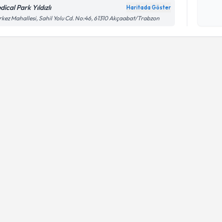
ical Park Yıldızlı
Haritada Göster
Kişisel
kez Mahallesi, Sahil Yolu Cd. No:46, 61310 Akçaabat/Trabzon
okudum
işlenm