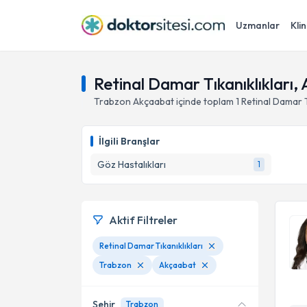
Uzmanlar
Klin
Retinal Damar Tıkanıklıkları,
Trabzon
Akçaabat
içinde toplam
1
Retinal Damar T
İlgili Branşlar
Göz Hastalıkları
1
Aktif Filtreler
Retinal Damar Tıkanıklıkları
Trabzon
Akçaabat
Şehir
Trabzon