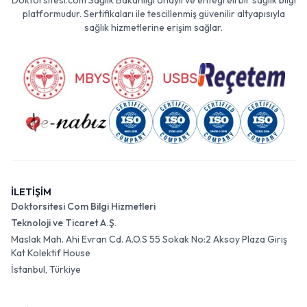
Doktorsitesi.com Sağlık Bakanlığı onaylı ve entegreli bir sağlık bilgi
platformudur. Sertifikaları ile tescillenmiş güvenilir altyapısıyla
sağlık hizmetlerine erişim sağlar.
İLETİŞİM
Doktorsitesi Com Bilgi Hizmetleri
Teknoloji ve Ticaret A.Ş.
Maslak Mah. Ahi Evran Cd. A.O.S 55 Sokak No:2 Aksoy Plaza Giriş
Kat Kolektif House
İstanbul, Türkiye