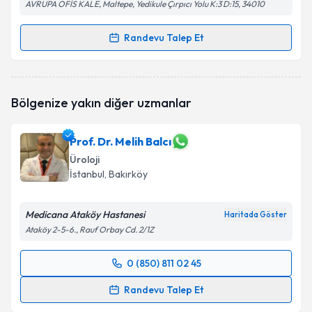
AVRUPA OFİS KALE, Maltepe, Yedikule Çırpıcı Yolu K:3 D:15, 34010
Randevu Talep Et
Randevu Takvimi Talebi
Doç. Dr. Özkan Onuk
için randevu takvimi talebi
Bölgenize yakın diğer uzmanlar
oluşturun. Size bu uzmandan randevu almanız için bir
takvim hazırlandığında e-posta ile bilgilendireceğiz.
Prof. Dr. Melih Balcı
E-posta Adresiniz
Üroloji
İstanbul
, Bakırköy
Medicana Ataköy Hastanesi
Kişisel verilerimin işlenmesine ilişkin
Aydınlatma
Haritada Göster
Metni
'ni okudum ve kişisel verilerimin belirtilen
Ataköy 2-5-6., Rauf Orbay Cd. 2/1Z
kapsamda işlenmesini kabul ediyorum.
0 (850) 811 02 45
Randevu Takvimi Talebi
Takvim Talebini Gönder
Randevu Talep Et