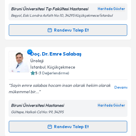
Biruni Üniversitesi Tıp Fakültesi Hastanesi
Haritada Göster
Beşyol, Eski Londra Asfaltı No:10, 34295 Küçükçekmece/İstanbul
Randevu Talep Et
Randevu Takvimi Talebi
Prof. Dr. Barış Nuhoğlu
için randevu takvimi talebi
Doç. Dr. Emre Salabaş
oluşturun. Size bu uzmandan randevu almanız için bir
Üroloji
takvim hazırlandığında e-posta ile bilgilendireceğiz.
İstanbul
, Küçükçekmece
5
(
1
Değerlendirme)
E-posta Adresiniz
Sayin emre salabas hocam insan olarak hekim olarak
Devamı
mükemmel bir...
Biruni Üniversitesi Hastanesi
Haritada Göster
Kişisel verilerimin işlenmesine ilişkin
Aydınlatma
Gültepe, Halkalı Cd No: 99, 34295
Metni
'ni okudum ve kişisel verilerimin belirtilen
kapsamda işlenmesini kabul ediyorum.
Randevu Talep Et
Randevu Takvimi Talebi