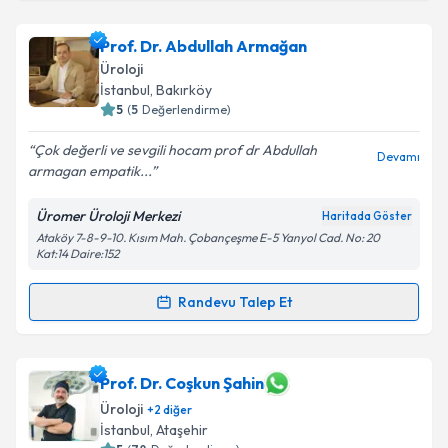
Prof. Dr. Melih Balcı
için randevu takvimi talebi
oluşturun. Size bu uzmandan randevu almanız için bir
Prof. Dr. Abdullah Armağan
takvim hazırlandığında e-posta ile bilgilendireceğiz.
Üroloji
E-posta Adresiniz
İstanbul
, Bakırköy
5
(
5
Değerlendirme)
Çok değerli ve sevgili hocam prof dr Abdullah
Devamı
armagan empatik...
Kişisel verilerimin işlenmesine ilişkin
Aydınlatma
Metni
'ni okudum ve kişisel verilerimin belirtilen
Üromer Üroloji Merkezi
Haritada Göster
kapsamda işlenmesini kabul ediyorum.
Ataköy 7-8-9-10. Kısım Mah. Çobançeşme E-5 Yanyol Cad. No: 20
Kat:14 Daire:152
Takvim Talebini Gönder
Randevu Talep Et
Randevu Takvimi Talebi
Prof. Dr. Abdullah Armağan
için randevu takvimi
Prof. Dr. Coşkun Şahin
talebi oluşturun. Size bu uzmandan randevu almanız
Üroloji
+
2
diğer
için bir takvim hazırlandığında e-posta ile
İstanbul
, Ataşehir
bilgilendireceğiz.