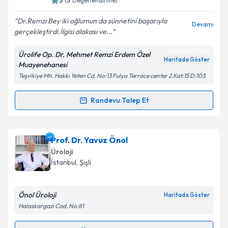
5
(
5
Değerlendirme)
E-posta Adresiniz
Dr.Remzi Bey iki oğlumun da sünnetini başarıyla
Devamı
gerçekleştirdi.İlgisi alakası ve...
Ürolife Op. Dr. Mehmet Remzi Erdem Özel
Kişisel verilerimin işlenmesine ilişkin
Aydınlatma
Haritada Göster
Muayenehanesi
Metni
'ni okudum ve kişisel verilerimin belirtilen
Teşvikiye Mh. Hakkı Yeten Cd. No:13 Fulya Terrace center 2.Kat:15 D:103
kapsamda işlenmesini kabul ediyorum.
Randevu Talep Et
Randevu Takvimi Talebi
Takvim Talebini Gönder
Op. Dr. Mehmet Remzi Erdem
için randevu takvimi
Prof. Dr. Yavuz Önol
talebi oluşturun. Size bu uzmandan randevu almanız
Üroloji
için bir takvim hazırlandığında e-posta ile
İstanbul
, Şişli
bilgilendireceğiz.
E-posta Adresiniz
Önol Üroloji
Haritada Göster
Halaskargazi Cad. No:81