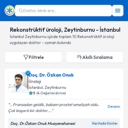
Doktor, klinik ara...
Rekonstrüktif üroloji, Zeytinburnu - İstanbul
İstanbul
Zeytinburnu
içinde toplam
10
Rekonstrüktif üroloji
uygulayan doktor - uzman bulundu
Filtrele
Akıllı Sıralama
Doç. Dr. Özkan Onuk
Üroloji
İstanbul
, Zeytinburnu
5
(
4
Değerlendirme)
.. Fransadan geldik, babam prostat ameliyatı oldu.
Devamı
Çok başarılı bir doktor....
Doç. Dr.Özkan Onuk Muayenehanesi
Haritada Göster