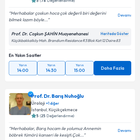
5
(
78
Değerlendirme)
E-posta Adresiniz
Merhabalar çoskun hoca çok değerli biri değerini
Devamı
bilmek lazım böyle...
Prof. Dr. Coşkun ŞAHİN Muayenehanesi
Haritada Göster
Kişisel verilerimin işlenmesine ilişkin
Aydınlatma
Küçükbakkalköy Mah. Brandium Residance R3 Blok Kat:12 Daire:83
Metni
'ni okudum ve kişisel verilerimin belirtilen
kapsamda işlenmesini kabul ediyorum.
En Yakın Saatler
Yarın
Yarın
Yarın
Daha Fazla
14:00
14:30
15:00
Takvim Talebini Gönder
Prof. Dr. Barış Nuhoğlu
Üroloji
+
1
diğer
İstanbul
, Küçükçekmece
5
(
25
Değerlendirme)
Merhabalar, Barış hocam ile yolumuz Annemin
Devamı
böbrek tümörü kanseri ile kesişti.Çok...