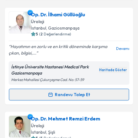
Takvim Talebini Gönder
Doç. Dr. Emre Salabaş
için randevu takvimi talebi
Op. Dr. İlhami Güllüoğlu
oluşturun. Size bu uzmandan randevu almanız için bir
Üroloji
takvim hazırlandığında e-posta ile bilgilendireceğiz.
İstanbul
, Gaziosmanpaşa
5
(
2
Değerlendirme)
E-posta Adresiniz
Hayatımın en zorlu ve en kritik döneminde karşıma
Devamı
çıkan, bilgisi,...
İstinye Üniversite Hastanesi Medical Park
Kişisel verilerimin işlenmesine ilişkin
Aydınlatma
Haritada Göster
Gaziosmanpaşa
Metni
'ni okudum ve kişisel verilerimin belirtilen
Merkez Mahallesi Çukurçeşme Cad. No: 57-59
kapsamda işlenmesini kabul ediyorum.
Randevu Talep Et
Randevu Takvimi Talebi
Takvim Talebini Gönder
Op. Dr. İlhami Güllüoğlu
için randevu takvimi talebi
Op. Dr. Mehmet Remzi Erdem
oluşturun. Size bu uzmandan randevu almanız için bir
Üroloji
takvim hazırlandığında e-posta ile bilgilendireceğiz.
İstanbul
, Şişli